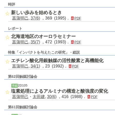
時評
新しい歩みを始めるとき
菖蒲明己
,
37(6)
，369 (1995)．
PDF
レポート
北海道地区のオーロラセミナー
菖蒲明己
,
35(7)
，472 (1993)．
PDF
特集「インパクトを与えたこの研究」・総説
エチレン酸化用銀触媒の活性酸素と高機能化
菖蒲明己
,
34(1)
，23 (1992)．
PDF
第62回触媒討論会
2D105
予稿
塩素処理によるアルミナの構造と酸強度の変化
菖蒲明己
・
太田建
,
30(6)
，416 (1988)．
PDF
第61回触媒討論会