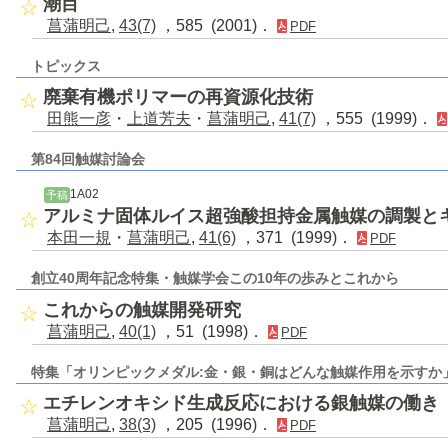
潮目
菖蒲明己
,
43(7)
，585 (2001)．
PDF
トピックス
廃棄有機ポリマーの再資源化技術
田熊一彦
・
上道芳夫
・
菖蒲明己
,
41(7)
，555 (1999)．
第84回触媒討論会
1A02
予稿
アルミナ固体ルイス超強酸担持金属触媒の調製と
本田一規
・
菖蒲明己
,
41(6)
，371 (1999)．
PDF
創立40周年記念特集・触媒学会この10年の歩みとこれから
これからの触媒開発研究
菖蒲明己
,
40(1)
，51 (1998)．
PDF
特集「オリンピックメダル:金・銀・銅はどんな触媒作用を示すか
エチレンオキシド生成反応における銀触媒の働き
菖蒲明己
,
38(3)
，205 (1996)．
PDF