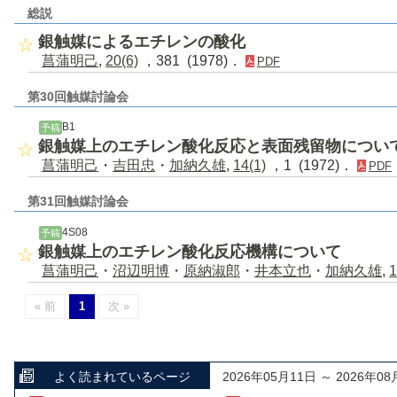
総説
銀触媒によるエチレンの酸化
菖蒲明己
,
20(6)
，381 (1978)．
PDF
第30回触媒討論会
B1
予稿
銀触媒上のエチレン酸化反応と表面残留物につい
菖蒲明己
・
吉田忠
・
加納久雄
,
14(1)
，1 (1972)．
PDF
第31回触媒討論会
4S08
予稿
銀触媒上のエチレン酸化反応機構について
菖蒲明己
・
沼辺明博
・
原納淑郎
・
井本立也
・
加納久雄
,
1
« 前
1
次 »
よく読まれているページ
2026年05月11日 ～ 2026年08