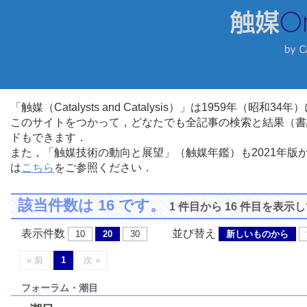
「触媒（Catalysts and Catalysis）」は1959年（昭
このサイトをつかって，どなたでも全記事の検索と結果（書
ドもできます．
また，「触媒技術の動向と展望」（触媒年鑑）も2021年
は
こちら
をご参照ください．
該当件数は 16 です。
1 件目から 16 件目を表示
表示件数
並び替え
10
20
30
新しいものから
« 前
1
次 »
フォーラム・潮目