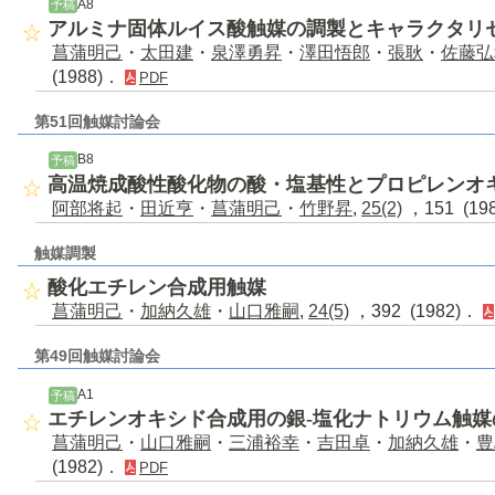
A8
予稿
アルミナ固体ルイス酸触媒の調製とキャラクタリ
菖蒲明己
・
太田建
・
泉澤勇昇
・
澤田悟郎
・
張耿
・
佐藤弘
(1988)．
PDF
第51回触媒討論会
B8
予稿
高温焼成酸性酸化物の酸・塩基性とプロピレンオ
阿部将起
・
田近亨
・
菖蒲明己
・
竹野昇
,
25(2)
，151 (19
触媒調製
酸化エチレン合成用触媒
菖蒲明己
・
加納久雄
・
山口雅嗣
,
24(5)
，392 (1982)．
第49回触媒討論会
A1
予稿
エチレンオキシド合成用の銀-塩化ナトリウム触媒
菖蒲明己
・
山口雅嗣
・
三浦裕幸
・
吉田卓
・
加納久雄
・
豊
(1982)．
PDF