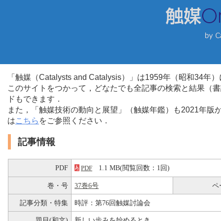
「触媒（Catalysts and Catalysis）」は1959年（昭
このサイトをつかって，どなたでも全記事の検索と結果（書
ドもできます．
また，「触媒技術の動向と展望」（触媒年鑑）も2021年
は
こちら
をご参照ください．
記事情報
PDF
1.1 MB(閲覧回数：1回)
PDF
巻・号
37巻6号
ペ
記事分類・特集
時評：第76回触媒討論会
題目(和文)
新しい歩みを始めるとき