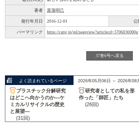
著者
菖蒲明己
発行年月日
2016-12-01
公
パーマリンク
https://catsj.jp/jnl/pageview?articlecd=3706036900g
37巻6号へ戻る
よく読まれているページ
2026年05月06日 ～ 2026年08
プラスチック分解研究
研究者としての私を形
はどこへ向かうのか―ケ
作った「師匠」たち
ミカルリサイクルの歴史
(26回)
と展望―
(31回)