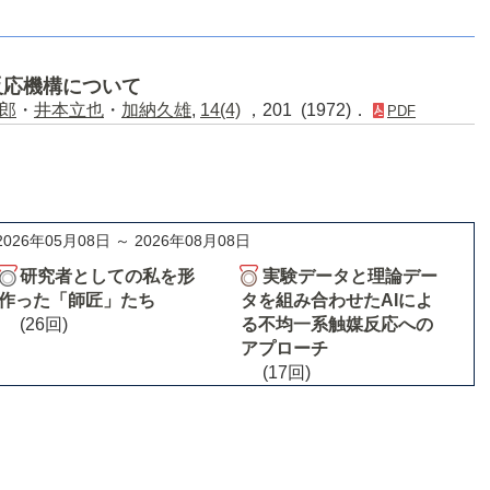
反応機構について
郎
・
井本立也
・
加納久雄
,
14(4)
，201 (1972)．
PDF
2026年05月08日 ～ 2026年08月08日
研究者としての私を形
実験データと理論デー
作った「師匠」たち
タを組み合わせたAIによ
(26回)
る不均一系触媒反応への
アプローチ
(17回)