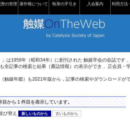
履歴の管理
著作権について
執筆の手引き
入会案内
利用方法・
talysis）」は1959年（昭和34年）に創刊された 触媒学会の会誌です．
も全記事の検索と結果（書誌情報）の表示ができ， 正会員・
（触媒年鑑）も2021年版から，記事の検索やダウンロードが
 件目から 1 件目を表示しています。
び替え
新しいものから
古いものから