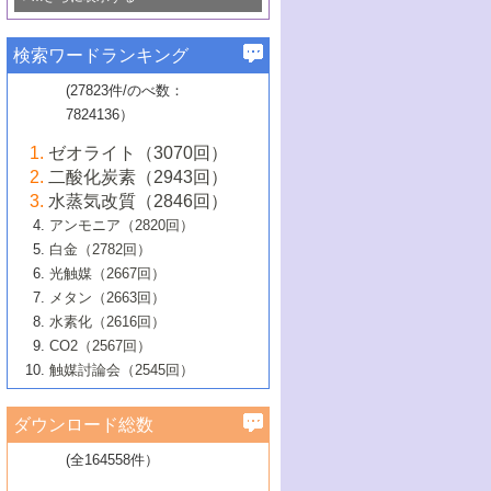
若き触媒の研究者たち～（1）
3号 水処理のための触媒化学
5号 情報学的手法を用いた触媒開発
6号 ヘテロ接合界面
関わる触媒開発動向
B号 第133回触媒討論会（2023年）
6号 窒素とリンの循環のための触媒・機
3号 ナノ粒子・クラスター触媒の最前線
2号 機能性材料の局所構造解析のための
5号 若手による情報発信企画～とびたて
▼58巻（2016年）
4号 光触媒を用いた水分解の最新の研究
6号 カーボンニュートラルに向けた電解
B号 第135回触媒討論会（2025年）
3号 精密高分子合成に関する最近の研究
能性材料
最先端技術
検索ワードランキング
4号 60周年記念企画
若き触媒の研究者たち～（2）
動向
技術
1号 ユニークな構造の高分子を生み出す触
▼57巻（2015年）
動向
B号 第131回触媒討論会（2023年）
3号 無機分離膜材料の開発と触媒反応プ
5号 進化するゼオライト合成技術
6号 石油のノーブル・ユースを志向した
媒技術
(27823件/のべ数：
5号 次世代の触媒プロセスを支えるマイ
B号 第127回触媒討論会（2021年・オン
1号 水素キャリアにかかわる触媒技術の新
4号 バイオマス化成品製造のための触媒
▼56巻（2014年）
ロセスへの適用
触媒技術
7824136）
クロ波
6号 非貴金属系触媒における電気化学的
ライン開催(Zoom)のみ）
2号 リグニンからの化成品製造に向けた触
展開
技術
1号 特殊環境場を利用した材料合成
▼55巻（2013年）
4号 触媒研究における計算科学の利用
酸素還元反応
B号 第129回触媒討論会（2022年・京都
媒技術
6号 メタン転換技術の最新動向
ゼオライト（3070回）
2号 石油精製用触媒の最近の進展
5号 固体触媒による含窒素有機化合物変
2号 光触媒反応機構に関する最新の研究動
1号 高耐久性燃料電池システム用触媒にお
大学：オンライン・対面開催）
▼54巻（2012年）
5号 水素のふるまいを解き明かす最先端
B号 第121回触媒討論会（2018年・東京
3号 触媒研究の最先端～とびたて若き研究
二酸化炭素（2943回）
B号 第125回触媒討論会（2020年・工学
換の最前線
3号 固体酸化物形燃料電池（SOFC）におけ
向
ける新展開
研究
大学）
1号 規則性多孔体の利用技術における最近
▼53巻（2011年）
者たち～（1）
水蒸気改質（2846回）
院大学）
るアノード触媒上での燃料直接改質技術
6号 貴金属使用量低減に向けた自動車排
3号 固体高分子形燃料電池カソード触媒の
2号 リビングラジカル重合の最近の動向
6号 低級アルカンの有効利用のための触
の進歩
アンモニア（2820回）
4号 触媒研究の最先端～とびたて若き研究
1号 金属学から見る合金触媒の新展開
▼52巻（2010年）
ガス浄化触媒の開発
4号 コアシェル構造の制御による触媒機能
開発動向
媒技術
白金（2782回）
3号 天然ガスの化学工業的展開に関する触
2号 第109回触媒討論会
者たち～（2）
2号 第107回触媒討論会
の向上
1号 触媒の劣化対策と長寿命触媒開発
B号 第123回触媒討論会（2019年・大阪
▼51巻（2009年）
4号 人工光合成に向けた近年のアプローチ
光触媒（2667回）
媒技術
B号 第119回触媒討論会（2017年・首都
3号 貴金属低減技術の最新動向
5号 触媒研究の最先端～とびたて若き研究
市立大学）
3号 触媒のその場観察法の進歩（１）
5号 工業触媒およびその周辺技術の最近の
2号 第105回触媒討論会
1号 炭素材料－熱い注目を集める材料－
▼50巻（2008年）
メタン（2663回）
大学東京）
5号 未利用熱エネルギーの有効活用に貢献
4号 貴金属触媒の精密構造制御とその活用
者たち～（3）
4号 貴金属代替技術の最新動向
進歩
水素化（2616回）
4号 触媒のその場観察法の進歩（２）
3号 ナノ構造が拓く新機能
する触媒技術
2号 第103回触媒討論会
1号 触媒化学と学会のこの10年，半世紀，
▼49巻（2007年）
5号 バイオマス化成品製造のための固体触
6号 イオニクス材料と燃料電池・電解合成
5号 光触媒による物質変換反応の新展開
CO2（2567回）
6号 ナノシート
5号 不活性結合の触媒的活性化による有機
そして未来
4号 活性サイトおよびその環境の精密な設
6号 ポリオキソメタレート
3号 環境浄化用光触媒の現状と課題
媒の開発
1号 含フッ素化合物の合成と触媒
▼48巻（2006年）
の最新の研究動向
触媒討論会（2545回）
6号 グラフェン
合成
B号 第115回触媒討論会（2015年・成蹊大
計による触媒の高機能化
2号 第101回触媒討論会
B号 第113回触媒討論会（2014年・ロワジ
4号 水素社会の実現に向けた水素製造・貯
6号 ナノ空間─吸着状態解析から新機能開拓
2号 第99回触媒討論会
B号 第117回触媒討論会（2016年・大阪府
1号 固体酸触媒の最近の進歩
▼47巻（2005年）
学）
7号 水素を利用する化成品合成の新潮流
6号 新しい固体酸触媒技術
5号 触媒を有効に使うための技術
ールホテル豊橋）
蔵技術の進歩
まで─
3号 メソポーラス物質の新展開
立大学）
3号 実用的ファインケミカル合成プロセス
ダウンロード総数
2号 第97回触媒討論会
1号 最近の触媒担体とその効果
▼46巻（2004年）
7号 ゼオライト合成における最近の進歩
6号 第106回触媒討論会
5号 CO
が関わる触媒・材料
B号 第111回触媒討論会（2013年・関西大
4号 錯体を利用したユニークな表面構造の
を実現する触媒
2
3号 リビング重合触媒の最近の展開
2号 第95回触媒討論会
(全164558件）
1号 部分酸化反応触媒の最前線
▼45巻（2003年）
学）
構築と機能
7号 有機分子触媒による精密有機合成
4号 バイオマス活用のための技術開発
6号 第104回触媒討論会
4号 今後の液体燃料を支える触媒技術
3号 化成品を合成するゼオライト触媒
2号 第93回触媒討論会