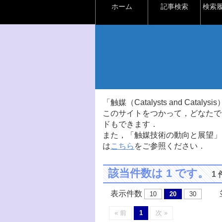
ホーム
記事検索
検索
「触媒（Catalysts and Ca
このサイトをつかって，どなたで
ドもできます．
また，「触媒技術の動向と展望」
は
こちら
をご参照ください．
該当件数は 1 です。
1
表示件数
並
10
20
30
« 前
1
次 »