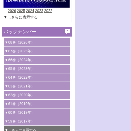
2026
2025
2024
2023
2022
▼…さらに表示する
バックナンバー
▼68巻（2026年）
1号 過酸化水素合成に関する研究動向
▼67巻（2025年）
2号 コンピューター技術により加速する
1号 CO
水素化によるグリーン燃料/グリ
▼66巻（2024年）
2
触媒開発
ーンケミカル製造
1号 低次元ナノ構造を有する触媒材料
▼65巻（2023年）
3号 有機分子変換やCO
資源化のための
2
2号 水素製造のための水分解技術に関す
2号 規制反応場を活用した固体触媒研究
1号 炭素が関わる触媒機能
▼64巻（2022年）
光触媒に関する最近の研究
る最近の研究
の新展開
2号 プラスチックケミカルリサイクルの
1号 合成ガス製造とCOを用いるケミカル
▼63巻（2021年）
B号 第137回触媒討論会（2026年）
3号 オレフィン系樹脂の精密合成に関す
3号 未踏分子変換を目指した酸化触媒プ
ための触媒技術
ズ合成の最新動向
1号 金触媒の新展開
▼62巻（2020年）
る最新技術
ロセスの最前線
3号 非酸化物系金属化合物を基盤とした
2号 化学品合成のための合金触媒開発
2号 ペロブスカイト
1号 触媒設計を拓く欠陥構造のキャラク
▼61巻（2019年）
4号 アルコール類の効率的変換を実現す
4号 シンクロトロン放射光および中性子
触媒材料の開発
3号 CO
の排出削減および有効活用のた
タリゼーション
2
3号 特殊反応場を利用した触媒的分子変
る非貴金属触媒の研究動向
線を利用した触媒解析技術の最先端
1号 物質移動制御に着目した触媒プロセ
▼60巻（2018年）
4号 格子酸素・格子酸素欠陥を利用した
めの触媒技術
換反応
2号 機能化学品製造に資するクリーンな
ス開発
5号 ゼオライトの合成と応用における研
5号 単原子触媒
触媒反応
1号 固体酸触媒の最新の研究動向
▼59巻（2017年）
触媒的酸化反応
4号 若手による情報発信企画～とびたて
4号 多孔質材料を用いた触媒の新展開
究動向
2号 CO
フリー水素サプライチェーンに
2
6号 参照触媒委員会からのお知らせ
5号 生体触媒によるエネルギー変換反応
2号 二酸化炭素からの有用化学品合成
1号 いたるところに，触媒
▼…さらに表示する