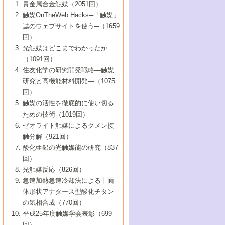
1号 なぜこの触媒が良いのか？
▼44巻（2002年）
貴金属合金触媒（2051回）
5号 若手会員による触媒研究の未来展望1：
8号 高機能化ポリオレフィンに向けた重合
5号 こんな物質，あんな物質―新たな触媒
7号 持続可能社会実現のための触媒および
5号 水素製造・貯蔵のための触媒技術の新
4号 水分解用光触媒材料
3号 特殊エネルギー場の触媒反応
触媒OnTheWeb Hacks─「触媒」
企業編
2号 第91回触媒討論会
触媒の最近の進展
1号 高次制御された触媒の化学
▼43巻（2001年）
の可能性―
触媒関連技術
しい展開
誌のウェブサイトを使う─（1659
5号 時間分解分光の進歩と応用
4号 生体内における金属の触媒作用
6号 第102回触媒討論会
3号 最近の自動車排ガス処理技術
2号 第89回触媒討論会
1号 グリーンケミストリーと触媒
▼42巻（2000年）
6号 第100回触媒討論会
8号 未来を拓く金属錯体
回）
6号 第98回触媒討論会
6号 第96回触媒討論会
5号 ファインケミカルズの展開に寄与する
7号 触媒・化学反応における計算化学の進
4号 触媒研究の現状と将来─第90回触媒討論
3号 触媒を利用した電気化学の新展開
2号 第87回触媒討論会特集号
1号 触媒反応工学の明日を拓く
▼41巻（1999年）
7号 『結晶の化学』を活かした触媒研究
光触媒はどこまでわかったか
7号 基礎化学品製造の触媒技術
触媒
歩
会Aから
7号 未来型金属錯体触媒開発への展望
4号 ナノ材料の調製と機能化
（1091回）
3号 生体触媒とバイオプロセス
2号 第85回触媒討論会
8号 イオン液体の応用
1号 孔、穴、あな?-特異な空間とその利用-
▼40巻（1998年）
8号 多機能型リアクター
6号 第94回触媒討論会
8号 若手研究者による触媒研究の未来展望
5号 基礎化学品製造の触媒技術
8号 超臨界流体を用いた化学プロセスの新
住友化学の研究開発戦略―触媒
5号 こんな触媒が欲しい
4号 水素製造・利用の触媒化学
3号 反応ダイナミクス
2号 第83回触媒討論会
1号 創立40周年記念・触媒化学この10年の
▼39巻（1997年）
2：大学・研究所編
展開
研究と高機能材料開発―（1075
7号 サブナノレベルでみた新しい表面現象
6号 第92回触媒討論会
6号 第90回触媒討論会
5号 触媒研究における新しい切り口：コン
進展と21世紀への提言/創立40周年記念・触
4号 超臨界流体の触媒反応への応用
3号 均一系触媒反応最前線
1号 均一系と不均一系触媒反応-その特徴と
回）
▼38巻（1996年）
8号 オレフィン重合触媒の新たな展
7号 基礎化学品製造の触媒技術
ビナトリアルケミストリー
媒学会この10年の歩みとこれから/創立40周
7号 触媒研究と学術雑誌/情報
5号 触媒のおもしろさをどのように伝える
接点
触媒の活性を徹底的に使い切る
4号 実用炭素材料の新展開
1号 触媒の構造と触媒作用/C1化学を中心と
▼37巻（1995年）
年記念・記録は語る
8号 資源の循環と触媒技術
6号 第88回触媒討論会特集号
か
ための技術（1019回）
8号 若い世代からみた触媒化学の現状と未
2号 第79回触媒討論会
5号 研究の方法論を考える
する21世紀への触媒
1号 ファインケミカルズと固体触媒
▼36巻（1994年）
2号 第81回触媒討論会
ゼオライト触媒によるクメン接
来
7号 企業における触媒研究のブレークスル
6号 第86回触媒討論会
3号 最新NO除去触媒の実用化研究
6号 第84回触媒討論会
2号 第77回触媒討論会
2号 第75回触媒討論会
触分解（921回）
1号 電気化学と触媒
▼35巻（1993年）
ー
3号 計算機触媒化学へのさそい
7号 水素化精製触媒の新しい展開
4号 新しい反応場を目指した触媒調製
7号 機能性金属材料と触媒
3号 オリンピックメダル:金・銀・銅はどん
酸化亜鉛の光触媒能の研究（837
3号 希土類を利用した触媒
2号 第73回触媒討論会
8号 この材料を触媒として使ってみません
4号 触媒劣化の制御と予測
1号 工業触媒開発マニュアル―探索から工
▼34巻（1992年）
8号 新しい反応性と機能性を目指した金属
な触媒作用を示すか
回）
5号 反応・分離技術の新しい展開
8号 触媒研究へのNMRの応用と展望
か？
業化まで
4号 触媒とリサイクル
3号 C4化学の展開
5号 最新の実用プロセスと触媒
クラスタ-化学
1号 インパクトを与えたこの研究
▼33巻（1991年）
光触媒反応（826回）
4号 触媒作用における機能の複合化
6号 第80回触媒討論会
2号 第71回触媒討論会
5号 エネルギー変換触媒
4号 《通常号》
6号 第82回触媒討論会
急速加熱急速冷却法による十面
2号 第69回触媒討論会
1号 触媒プロセス開発マニュアル―探索か
▼32巻（1990年）
5号 未来を拓け！若手研究者
7号 無機―有機ハイブリッド材料の新展開
3号 研究開発のうらおもて―着想と展開
体形状アナタース型酸化チタン
6号 第76回触媒討論会
5号 《通常号》
ら工業化まで，知っておきたいこと PartII
7号 ナノ構造体の化学
3号 ケミカルズ合成触媒―新しい展開と応
1号 21世紀に向けて触媒研究の飛躍をめざ
▼31巻（1989年）
6号 第78回触媒討論会
8号 AFMでみる世界
の気相合成（770回）
4号 触媒劣化と寿命の予測
7号 表面吸着相の新しい展開
用
6号 第74回触媒討論会
2号 第67回触媒討論会
8号 あの反応は今
す―触媒化学の裾野を広げよう
1号 情報科学と反応設計・材料設計
▼30巻（1988年）
7号 ダイナミックな領域への触媒研究の展
平成25年度触媒学会表彰（699
5号 環境に優しい触媒
8号 マイクロポーラス・クリスタル触媒の
4号 触媒調製の科学と技術の最前線
7号 半導体光触媒の基礎と広がり
3号 光触媒
2号 第65回触媒討論会
開/C1化学を中心とする21世紀への触媒
回）