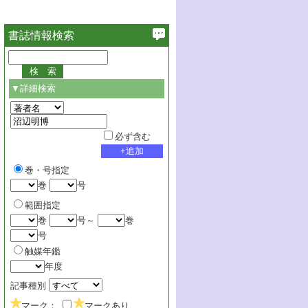
書誌情報検索
▼詳細検索
必ず含む
巻・号指定
巻
号
範囲指定
巻
号～
巻
号
触媒年鑑
年度
記事種別
マーク：
マークあり