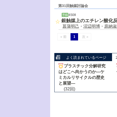
第31回触媒討論会
4S08
予稿
銀触媒上のエチレン酸化
菖蒲明己
・
沼辺明博
・
原納淑
« 前
1
次 »
よく読まれているページ
プラスチック分解研究
はどこへ向かうのか―ケ
ミカルリサイクルの歴史
と展望―
(32回)