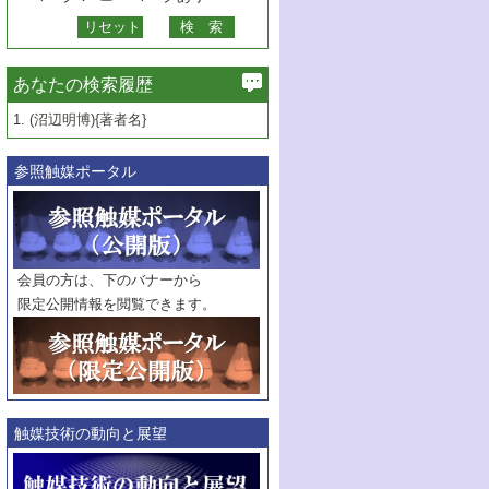
あなたの検索履歴
1.
(沼辺明博){著者名}
参照触媒ポータル
会員の方は、下のバナーから
限定公開情報を閲覧できます。
触媒技術の動向と展望