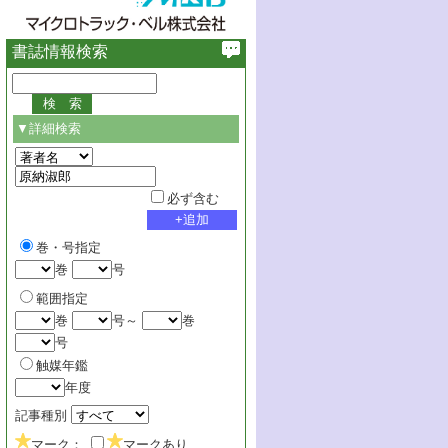
書誌情報検索
▼詳細検索
必ず含む
巻・号指定
巻
号
範囲指定
巻
号～
巻
号
触媒年鑑
年度
記事種別
マーク：
マークあり