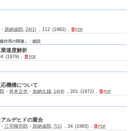
・
原納淑郎
,
24(1)
，112 (1982)．
PDF
媒作用の関連」・総説
工業速度解析
4 (1979)．
PDF
反応機構について
郎
・
井本立也
・
加納久雄
,
14(4)
，201 (1972)．
PDF
たアルデヒドの重合
・
三宅曔司郎
・
原納淑郎
,
7(1)
，34 (1965)．
PDF