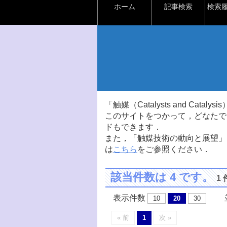
ホーム
記事検索
検索
「触媒（Catalysts and Ca
このサイトをつかって，どなたで
ドもできます．
また，「触媒技術の動向と展望」
は
こちら
をご参照ください．
該当件数は 4 です。
1
表示件数
並
10
20
30
« 前
1
次 »