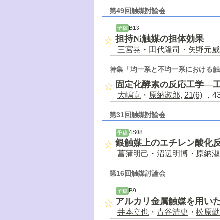
第49回触媒討論会
B13
予稿
担持Ni触媒の担体効果
三宮晃
・
田代隆司
・
矢野元威
特集「均一系と不均一系における触
固定化酵素の反応工学―
大嶋寛
・
原納淑郎
,
21(6)
，43
第31回触媒討論会
4S08
予稿
銀触媒上のエチレン酸化
菖蒲明己
・
沼辺明博
・
原納淑
第16回触媒討論会
B9
予稿
アルカリ金属触媒を用い
井本立也
・
青谷清史
・
松原勤