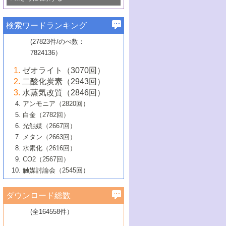
若き触媒の研究者たち～（1）
3号 水処理のための触媒化学
5号 情報学的手法を用いた触媒開発
6号 ヘテロ接合界面
関わる触媒開発動向
B号 第133回触媒討論会（2023年）
6号 窒素とリンの循環のための触媒・機
3号 ナノ粒子・クラスター触媒の最前線
2号 機能性材料の局所構造解析のための
5号 若手による情報発信企画～とびたて
▼58巻（2016年）
4号 光触媒を用いた水分解の最新の研究
6号 カーボンニュートラルに向けた電解
B号 第135回触媒討論会（2025年）
3号 精密高分子合成に関する最近の研究
能性材料
最先端技術
検索ワードランキング
4号 60周年記念企画
若き触媒の研究者たち～（2）
動向
技術
1号 ユニークな構造の高分子を生み出す触
▼57巻（2015年）
動向
B号 第131回触媒討論会（2023年）
3号 無機分離膜材料の開発と触媒反応プ
5号 進化するゼオライト合成技術
6号 石油のノーブル・ユースを志向した
媒技術
(27823件/のべ数：
5号 次世代の触媒プロセスを支えるマイ
B号 第127回触媒討論会（2021年・オン
1号 水素キャリアにかかわる触媒技術の新
4号 バイオマス化成品製造のための触媒
▼56巻（2014年）
ロセスへの適用
触媒技術
7824136）
クロ波
6号 非貴金属系触媒における電気化学的
ライン開催(Zoom)のみ）
2号 リグニンからの化成品製造に向けた触
展開
技術
1号 特殊環境場を利用した材料合成
▼55巻（2013年）
4号 触媒研究における計算科学の利用
酸素還元反応
B号 第129回触媒討論会（2022年・京都
媒技術
6号 メタン転換技術の最新動向
ゼオライト（3070回）
2号 石油精製用触媒の最近の進展
5号 固体触媒による含窒素有機化合物変
2号 光触媒反応機構に関する最新の研究動
1号 高耐久性燃料電池システム用触媒にお
大学：オンライン・対面開催）
▼54巻（2012年）
5号 水素のふるまいを解き明かす最先端
B号 第121回触媒討論会（2018年・東京
3号 触媒研究の最先端～とびたて若き研究
二酸化炭素（2943回）
B号 第125回触媒討論会（2020年・工学
換の最前線
3号 固体酸化物形燃料電池（SOFC）におけ
向
ける新展開
研究
大学）
1号 規則性多孔体の利用技術における最近
▼53巻（2011年）
者たち～（1）
水蒸気改質（2846回）
院大学）
るアノード触媒上での燃料直接改質技術
6号 貴金属使用量低減に向けた自動車排
3号 固体高分子形燃料電池カソード触媒の
2号 リビングラジカル重合の最近の動向
6号 低級アルカンの有効利用のための触
の進歩
アンモニア（2820回）
4号 触媒研究の最先端～とびたて若き研究
1号 金属学から見る合金触媒の新展開
▼52巻（2010年）
ガス浄化触媒の開発
4号 コアシェル構造の制御による触媒機能
開発動向
媒技術
白金（2782回）
3号 天然ガスの化学工業的展開に関する触
2号 第109回触媒討論会
者たち～（2）
2号 第107回触媒討論会
の向上
1号 触媒の劣化対策と長寿命触媒開発
B号 第123回触媒討論会（2019年・大阪
▼51巻（2009年）
4号 人工光合成に向けた近年のアプローチ
光触媒（2667回）
媒技術
B号 第119回触媒討論会（2017年・首都
3号 貴金属低減技術の最新動向
5号 触媒研究の最先端～とびたて若き研究
市立大学）
3号 触媒のその場観察法の進歩（１）
5号 工業触媒およびその周辺技術の最近の
2号 第105回触媒討論会
1号 炭素材料－熱い注目を集める材料－
▼50巻（2008年）
メタン（2663回）
大学東京）
5号 未利用熱エネルギーの有効活用に貢献
4号 貴金属触媒の精密構造制御とその活用
者たち～（3）
4号 貴金属代替技術の最新動向
進歩
水素化（2616回）
4号 触媒のその場観察法の進歩（２）
3号 ナノ構造が拓く新機能
する触媒技術
2号 第103回触媒討論会
1号 触媒化学と学会のこの10年，半世紀，
▼49巻（2007年）
5号 バイオマス化成品製造のための固体触
6号 イオニクス材料と燃料電池・電解合成
5号 光触媒による物質変換反応の新展開
CO2（2567回）
6号 ナノシート
5号 不活性結合の触媒的活性化による有機
そして未来
4号 活性サイトおよびその環境の精密な設
6号 ポリオキソメタレート
3号 環境浄化用光触媒の現状と課題
媒の開発
1号 含フッ素化合物の合成と触媒
▼48巻（2006年）
の最新の研究動向
触媒討論会（2545回）
6号 グラフェン
合成
B号 第115回触媒討論会（2015年・成蹊大
計による触媒の高機能化
2号 第101回触媒討論会
B号 第113回触媒討論会（2014年・ロワジ
4号 水素社会の実現に向けた水素製造・貯
6号 ナノ空間─吸着状態解析から新機能開拓
2号 第99回触媒討論会
B号 第117回触媒討論会（2016年・大阪府
1号 固体酸触媒の最近の進歩
▼47巻（2005年）
学）
7号 水素を利用する化成品合成の新潮流
6号 新しい固体酸触媒技術
5号 触媒を有効に使うための技術
ールホテル豊橋）
蔵技術の進歩
まで─
3号 メソポーラス物質の新展開
立大学）
3号 実用的ファインケミカル合成プロセス
ダウンロード総数
2号 第97回触媒討論会
1号 最近の触媒担体とその効果
▼46巻（2004年）
7号 ゼオライト合成における最近の進歩
6号 第106回触媒討論会
5号 CO
が関わる触媒・材料
B号 第111回触媒討論会（2013年・関西大
4号 錯体を利用したユニークな表面構造の
を実現する触媒
2
3号 リビング重合触媒の最近の展開
2号 第95回触媒討論会
(全164558件）
1号 部分酸化反応触媒の最前線
▼45巻（2003年）
学）
構築と機能
7号 有機分子触媒による精密有機合成
4号 バイオマス活用のための技術開発
6号 第104回触媒討論会
4号 今後の液体燃料を支える触媒技術
3号 化成品を合成するゼオライト触媒
2号 第93回触媒討論会