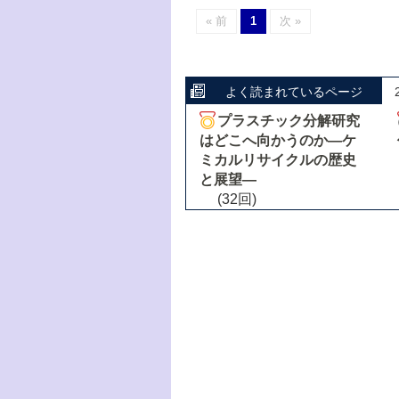
« 前
1
次 »
よく読まれているページ
プラスチック分解研究
はどこへ向かうのか―ケ
ミカルリサイクルの歴史
と展望―
(32回)