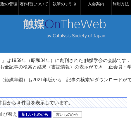
履歴の管理
著作権について
執筆の手引き
入会案内
利用方法・
talysis）」は1959年（昭和34年）に創刊された 触媒学会の会誌です．
も全記事の検索と結果（書誌情報）の表示ができ， 正会員・
（触媒年鑑）も2021年版から，記事の検索やダウンロードが
 件目から 4 件目を表示しています。
び替え
新しいものから
古いものから