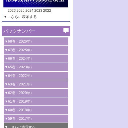
2026
2025
2024
2023
2022
▼…さらに表示する
バックナンバー
▼68巻（2026年）
1号 過酸化水素合成に関する研究動向
▼67巻（2025年）
2号 コンピューター技術により加速する
1号 CO
水素化によるグリーン燃料/グリ
▼66巻（2024年）
2
触媒開発
ーンケミカル製造
1号 低次元ナノ構造を有する触媒材料
▼65巻（2023年）
3号 有機分子変換やCO
資源化のための
2
2号 水素製造のための水分解技術に関す
2号 規制反応場を活用した固体触媒研究
1号 炭素が関わる触媒機能
▼64巻（2022年）
光触媒に関する最近の研究
る最近の研究
の新展開
2号 プラスチックケミカルリサイクルの
1号 合成ガス製造とCOを用いるケミカル
▼63巻（2021年）
B号 第137回触媒討論会（2026年）
3号 オレフィン系樹脂の精密合成に関す
3号 未踏分子変換を目指した酸化触媒プ
ための触媒技術
ズ合成の最新動向
1号 金触媒の新展開
▼62巻（2020年）
る最新技術
ロセスの最前線
3号 非酸化物系金属化合物を基盤とした
2号 化学品合成のための合金触媒開発
2号 ペロブスカイト
1号 触媒設計を拓く欠陥構造のキャラク
▼61巻（2019年）
4号 アルコール類の効率的変換を実現す
4号 シンクロトロン放射光および中性子
触媒材料の開発
3号 CO
の排出削減および有効活用のた
タリゼーション
2
3号 特殊反応場を利用した触媒的分子変
る非貴金属触媒の研究動向
線を利用した触媒解析技術の最先端
1号 物質移動制御に着目した触媒プロセ
▼60巻（2018年）
4号 格子酸素・格子酸素欠陥を利用した
めの触媒技術
換反応
2号 機能化学品製造に資するクリーンな
ス開発
5号 ゼオライトの合成と応用における研
5号 単原子触媒
触媒反応
1号 固体酸触媒の最新の研究動向
▼59巻（2017年）
触媒的酸化反応
4号 若手による情報発信企画～とびたて
4号 多孔質材料を用いた触媒の新展開
究動向
2号 CO
フリー水素サプライチェーンに
2
6号 参照触媒委員会からのお知らせ
5号 生体触媒によるエネルギー変換反応
2号 二酸化炭素からの有用化学品合成
1号 いたるところに，触媒
▼…さらに表示する