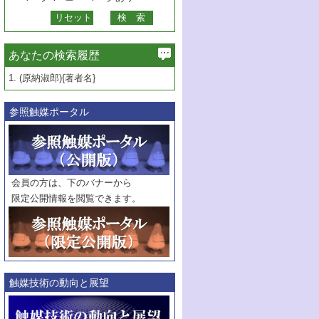
あなたの検索履歴
1.
(原納淑郎){著者名}
参照触媒ポータル
会員の方は、下のバナーから
限定公開情報を閲覧できます。
触媒技術の動向と展望