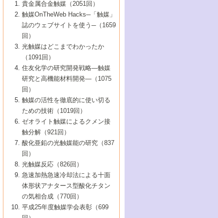
1号 なぜこの触媒が良いのか？
▼44巻（2002年）
貴金属合金触媒（2051回）
5号 若手会員による触媒研究の未来展望1：
8号 高機能化ポリオレフィンに向けた重合
5号 こんな物質，あんな物質―新たな触媒
7号 持続可能社会実現のための触媒および
5号 水素製造・貯蔵のための触媒技術の新
4号 水分解用光触媒材料
3号 特殊エネルギー場の触媒反応
触媒OnTheWeb Hacks─「触媒」
企業編
2号 第91回触媒討論会
触媒の最近の進展
1号 高次制御された触媒の化学
▼43巻（2001年）
の可能性―
触媒関連技術
しい展開
誌のウェブサイトを使う─（1659
5号 時間分解分光の進歩と応用
4号 生体内における金属の触媒作用
6号 第102回触媒討論会
3号 最近の自動車排ガス処理技術
2号 第89回触媒討論会
1号 グリーンケミストリーと触媒
▼42巻（2000年）
6号 第100回触媒討論会
8号 未来を拓く金属錯体
回）
6号 第98回触媒討論会
6号 第96回触媒討論会
5号 ファインケミカルズの展開に寄与する
7号 触媒・化学反応における計算化学の進
4号 触媒研究の現状と将来─第90回触媒討論
3号 触媒を利用した電気化学の新展開
2号 第87回触媒討論会特集号
1号 触媒反応工学の明日を拓く
▼41巻（1999年）
7号 『結晶の化学』を活かした触媒研究
光触媒はどこまでわかったか
7号 基礎化学品製造の触媒技術
触媒
歩
会Aから
7号 未来型金属錯体触媒開発への展望
4号 ナノ材料の調製と機能化
（1091回）
3号 生体触媒とバイオプロセス
2号 第85回触媒討論会
8号 イオン液体の応用
1号 孔、穴、あな?-特異な空間とその利用-
▼40巻（1998年）
8号 多機能型リアクター
6号 第94回触媒討論会
8号 若手研究者による触媒研究の未来展望
5号 基礎化学品製造の触媒技術
8号 超臨界流体を用いた化学プロセスの新
住友化学の研究開発戦略―触媒
5号 こんな触媒が欲しい
4号 水素製造・利用の触媒化学
3号 反応ダイナミクス
2号 第83回触媒討論会
1号 創立40周年記念・触媒化学この10年の
▼39巻（1997年）
2：大学・研究所編
展開
研究と高機能材料開発―（1075
7号 サブナノレベルでみた新しい表面現象
6号 第92回触媒討論会
6号 第90回触媒討論会
5号 触媒研究における新しい切り口：コン
進展と21世紀への提言/創立40周年記念・触
4号 超臨界流体の触媒反応への応用
3号 均一系触媒反応最前線
1号 均一系と不均一系触媒反応-その特徴と
回）
▼38巻（1996年）
8号 オレフィン重合触媒の新たな展
7号 基礎化学品製造の触媒技術
ビナトリアルケミストリー
媒学会この10年の歩みとこれから/創立40周
7号 触媒研究と学術雑誌/情報
5号 触媒のおもしろさをどのように伝える
接点
触媒の活性を徹底的に使い切る
4号 実用炭素材料の新展開
1号 触媒の構造と触媒作用/C1化学を中心と
▼37巻（1995年）
年記念・記録は語る
8号 資源の循環と触媒技術
6号 第88回触媒討論会特集号
か
ための技術（1019回）
8号 若い世代からみた触媒化学の現状と未
2号 第79回触媒討論会
5号 研究の方法論を考える
する21世紀への触媒
1号 ファインケミカルズと固体触媒
▼36巻（1994年）
2号 第81回触媒討論会
ゼオライト触媒によるクメン接
来
7号 企業における触媒研究のブレークスル
6号 第86回触媒討論会
3号 最新NO除去触媒の実用化研究
6号 第84回触媒討論会
2号 第77回触媒討論会
2号 第75回触媒討論会
触分解（921回）
1号 電気化学と触媒
▼35巻（1993年）
ー
3号 計算機触媒化学へのさそい
7号 水素化精製触媒の新しい展開
4号 新しい反応場を目指した触媒調製
7号 機能性金属材料と触媒
3号 オリンピックメダル:金・銀・銅はどん
酸化亜鉛の光触媒能の研究（837
3号 希土類を利用した触媒
2号 第73回触媒討論会
8号 この材料を触媒として使ってみません
4号 触媒劣化の制御と予測
1号 工業触媒開発マニュアル―探索から工
▼34巻（1992年）
8号 新しい反応性と機能性を目指した金属
な触媒作用を示すか
回）
5号 反応・分離技術の新しい展開
8号 触媒研究へのNMRの応用と展望
か？
業化まで
4号 触媒とリサイクル
3号 C4化学の展開
5号 最新の実用プロセスと触媒
クラスタ-化学
1号 インパクトを与えたこの研究
▼33巻（1991年）
光触媒反応（826回）
4号 触媒作用における機能の複合化
6号 第80回触媒討論会
2号 第71回触媒討論会
5号 エネルギー変換触媒
4号 《通常号》
6号 第82回触媒討論会
急速加熱急速冷却法による十面
2号 第69回触媒討論会
1号 触媒プロセス開発マニュアル―探索か
▼32巻（1990年）
5号 未来を拓け！若手研究者
7号 無機―有機ハイブリッド材料の新展開
3号 研究開発のうらおもて―着想と展開
体形状アナタース型酸化チタン
6号 第76回触媒討論会
5号 《通常号》
ら工業化まで，知っておきたいこと PartII
7号 ナノ構造体の化学
3号 ケミカルズ合成触媒―新しい展開と応
1号 21世紀に向けて触媒研究の飛躍をめざ
▼31巻（1989年）
6号 第78回触媒討論会
8号 AFMでみる世界
の気相合成（770回）
4号 触媒劣化と寿命の予測
7号 表面吸着相の新しい展開
用
6号 第74回触媒討論会
2号 第67回触媒討論会
8号 あの反応は今
す―触媒化学の裾野を広げよう
1号 情報科学と反応設計・材料設計
▼30巻（1988年）
7号 ダイナミックな領域への触媒研究の展
平成25年度触媒学会表彰（699
5号 環境に優しい触媒
8号 マイクロポーラス・クリスタル触媒の
4号 触媒調製の科学と技術の最前線
7号 半導体光触媒の基礎と広がり
3号 光触媒
2号 第65回触媒討論会
開/C1化学を中心とする21世紀への触媒
回）