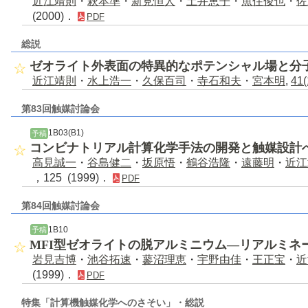
近江靖則
・
萩本準
・
新見恒人
・
土井恵子
・
魚住俊也
・
佐
(2000)．
PDF
総説
ゼオライト外表面の特異的なポテンシャル場と分
近江靖則
・
水上浩一
・
久保百司
・
寺石和夫
・
宮本明
,
41(
第83回触媒討論会
1B03(B1)
予稿
コンビナトリアル計算化学手法の開発と触媒設計
高見誠一
・
谷島健二
・
坂原悟
・
鶴谷浩隆
・
遠藤明
・
近江
，125 (1999)．
PDF
第84回触媒討論会
1B10
予稿
MFI型ゼオライトの脱アルミニウム―リアルミネ
岩見吉博
・
池谷拓速
・
蓼沼理恵
・
宇野由佳
・
王正宝
・
近
(1999)．
PDF
特集「計算機触媒化学へのさそい」・総説