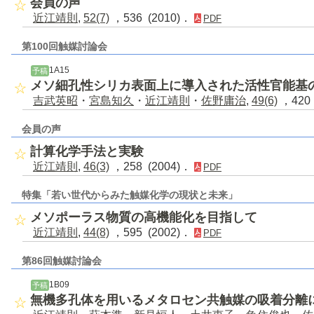
会員の声
近江靖則
,
52(7)
，536 (2010)．
PDF
第100回触媒討論会
1A15
予稿
メソ細孔性シリカ表面上に導入された活性官能基
吉武英昭
・
宮島知久
・
近江靖則
・
佐野庸治
,
49(6)
，420 
会員の声
計算化学手法と実験
近江靖則
,
46(3)
，258 (2004)．
PDF
特集「若い世代からみた触媒化学の現状と未来」
メソポーラス物質の高機能化を目指して
近江靖則
,
44(8)
，595 (2002)．
PDF
第86回触媒討論会
1B09
予稿
無機多孔体を用いるメタロセン共触媒の吸着分離