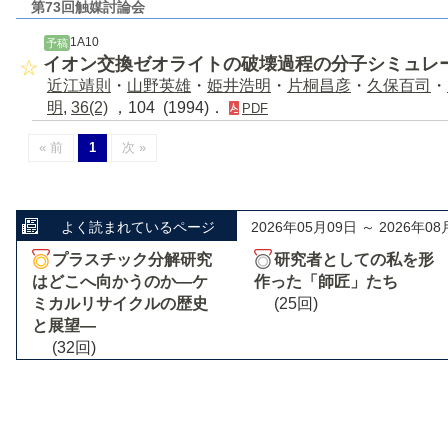
第73回触媒討論会
1A10
予稿
イオン交換ゼオライトの破壊過程の分子シミュレ
近江靖則
・
山野英雄
・
姫井浩明
・
片桐昌彦
・
久保百司
・
明
,
36(2)
，104 (1994)．
PDF
« 前
1
次 »
よく読まれているページ
2026年05月09日 ～ 2026年08
プラスチック分解研究
研究者としての私を形
はどこへ向かうのか―ケ
作った「師匠」たち
ミカルリサイクルの歴史
(25回)
と展望―
(32回)