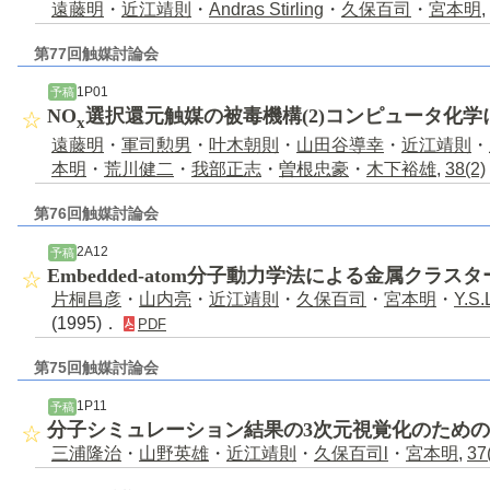
遠藤明
・
近江靖則
・
Andras Stirling
・
久保百司
・
宮本明
,
第77回触媒討論会
1P01
予稿
NO
選択還元触媒の被毒機構(2)コンピュータ化学
x
遠藤明
・
軍司勲男
・
叶木朝則
・
山田谷導幸
・
近江靖則
・
本明
・
荒川健二
・
我部正志
・
曽根忠豪
・
木下裕雄
,
38(2)
第76回触媒討論会
2A12
予稿
Embedded-atom分子動力学法による金属クラ
片桐昌彦
・
山内亮
・
近江靖則
・
久保百司
・
宮本明
・
Y.S.
(1995)．
PDF
第75回触媒討論会
1P11
予稿
分子シミュレーション結果の3次元視覚化のため
三浦隆治
・
山野英雄
・
近江靖則
・
久保百司l
・
宮本明
,
37