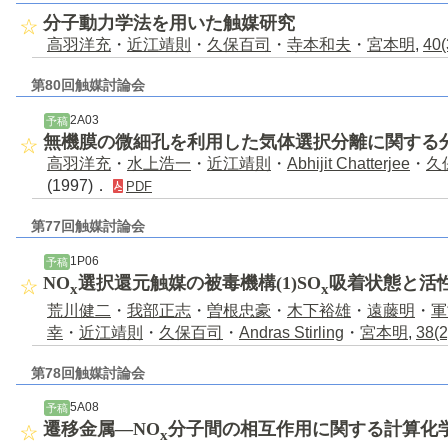
分子動力学法を用いた触媒研究
高羽洋充
・
近江靖則
・
久保百司
・
寺本和夫
・
宮本明
,
40(
第80回触媒討論会
2A03
予稿
無機膜の微細孔を利用した気体選択分離に関する
高羽洋充
・
水上浩一
・
近江靖則
・
Abhijit Chatterjee
・
久
(1997)．
PDF
第77回触媒討論会
1P06
予稿
NO
選択還元触媒の被毒機構(1)SO
吸着状態と活
x
x
荒川健二
・
我部正志
・
曽根忠豪
・
木下裕雄
・
遠藤明
・
軍
幸
・
近江靖則
・
久保百司
・
Andras Stirling
・
宮本明
,
38(2
第78回触媒討論会
5A08
予稿
遷移金属―NO
分子間の相互作用に関する計算化
x