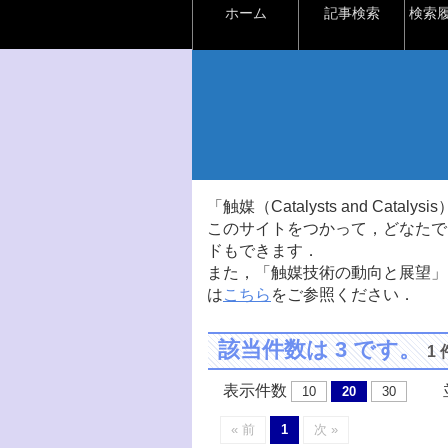
ホーム
記事検索
検索
「触媒（Catalysts and Ca
このサイトをつかって，どなたで
ドもできます．
また，「触媒技術の動向と展望」
は
こちら
をご参照ください．
該当件数は 3 です。
1
表示件数
並
10
20
30
« 前
1
次 »