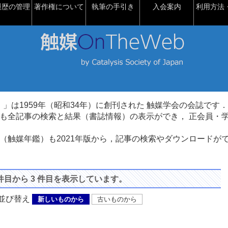
履歴の管理
著作権について
執筆の手引き
入会案内
利用方法・
talysis）」は1959年（昭和34年）に創刊された 触媒学会の会誌です．
も全記事の検索と結果（書誌情報）の表示ができ， 正会員・
（触媒年鑑）も2021年版から，記事の検索やダウンロードが
 件目から 3 件目を表示しています。
び替え
新しいものから
古いものから