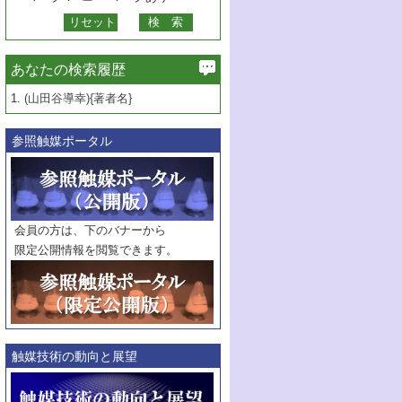
あなたの検索履歴
1.
(山田谷導幸){著者名}
参照触媒ポータル
会員の方は、下のバナーから
限定公開情報を閲覧できます。
触媒技術の動向と展望