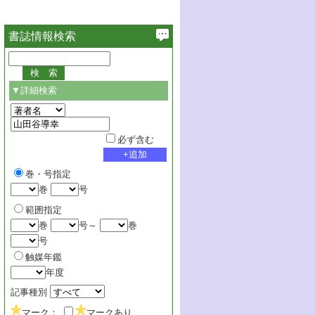
書誌情報検索
▼詳細検索
必ず含む
巻・号指定
巻
号
範囲指定
巻
号～
巻
号
触媒年鑑
年度
記事種別
マーク：
マークあり