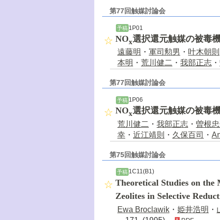
第77回触媒討論会
1P01
予稿
NO
選択還元触媒の被毒機
x
遠藤明
・
軍司勲男
・
叶木朝則
本明
・
荒川健二
・
我部正志
・
第77回触媒討論会
1P06
予稿
NO
選択還元触媒の被毒機構
x
荒川健二
・
我部正志
・
曽根忠
幸
・
近江靖則
・
久保百司
・
An
第75回触媒討論会
1C11(B1)
予稿
Theoretical Studies on the 
Zeolites in Selective Reduc
Ewa Broclawik
・
姫井浩明
・