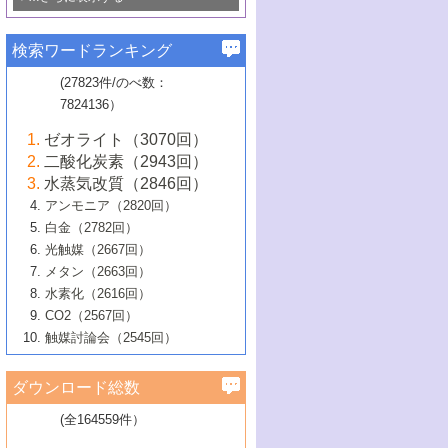
若き触媒の研究者たち～（1）
3号 水処理のための触媒化学
5号 情報学的手法を用いた触媒開発
6号 ヘテロ接合界面
関わる触媒開発動向
B号 第133回触媒討論会（2023年）
6号 窒素とリンの循環のための触媒・機
3号 ナノ粒子・クラスター触媒の最前線
2号 機能性材料の局所構造解析のための
5号 若手による情報発信企画～とびたて
▼58巻（2016年）
4号 光触媒を用いた水分解の最新の研究
6号 カーボンニュートラルに向けた電解
B号 第135回触媒討論会（2025年）
3号 精密高分子合成に関する最近の研究
能性材料
最先端技術
検索ワードランキング
4号 60周年記念企画
若き触媒の研究者たち～（2）
動向
技術
1号 ユニークな構造の高分子を生み出す触
▼57巻（2015年）
動向
B号 第131回触媒討論会（2023年）
3号 無機分離膜材料の開発と触媒反応プ
5号 進化するゼオライト合成技術
6号 石油のノーブル・ユースを志向した
媒技術
(27823件/のべ数：
5号 次世代の触媒プロセスを支えるマイ
B号 第127回触媒討論会（2021年・オン
1号 水素キャリアにかかわる触媒技術の新
4号 バイオマス化成品製造のための触媒
▼56巻（2014年）
ロセスへの適用
触媒技術
7824136）
クロ波
6号 非貴金属系触媒における電気化学的
ライン開催(Zoom)のみ）
2号 リグニンからの化成品製造に向けた触
展開
技術
1号 特殊環境場を利用した材料合成
▼55巻（2013年）
4号 触媒研究における計算科学の利用
酸素還元反応
B号 第129回触媒討論会（2022年・京都
媒技術
6号 メタン転換技術の最新動向
ゼオライト（3070回）
2号 石油精製用触媒の最近の進展
5号 固体触媒による含窒素有機化合物変
2号 光触媒反応機構に関する最新の研究動
1号 高耐久性燃料電池システム用触媒にお
大学：オンライン・対面開催）
▼54巻（2012年）
5号 水素のふるまいを解き明かす最先端
B号 第121回触媒討論会（2018年・東京
3号 触媒研究の最先端～とびたて若き研究
二酸化炭素（2943回）
B号 第125回触媒討論会（2020年・工学
換の最前線
3号 固体酸化物形燃料電池（SOFC）におけ
向
ける新展開
研究
大学）
1号 規則性多孔体の利用技術における最近
▼53巻（2011年）
者たち～（1）
水蒸気改質（2846回）
院大学）
るアノード触媒上での燃料直接改質技術
6号 貴金属使用量低減に向けた自動車排
3号 固体高分子形燃料電池カソード触媒の
2号 リビングラジカル重合の最近の動向
6号 低級アルカンの有効利用のための触
の進歩
アンモニア（2820回）
4号 触媒研究の最先端～とびたて若き研究
1号 金属学から見る合金触媒の新展開
▼52巻（2010年）
ガス浄化触媒の開発
4号 コアシェル構造の制御による触媒機能
開発動向
媒技術
白金（2782回）
3号 天然ガスの化学工業的展開に関する触
2号 第109回触媒討論会
者たち～（2）
2号 第107回触媒討論会
の向上
1号 触媒の劣化対策と長寿命触媒開発
B号 第123回触媒討論会（2019年・大阪
▼51巻（2009年）
4号 人工光合成に向けた近年のアプローチ
光触媒（2667回）
媒技術
B号 第119回触媒討論会（2017年・首都
3号 貴金属低減技術の最新動向
5号 触媒研究の最先端～とびたて若き研究
市立大学）
3号 触媒のその場観察法の進歩（１）
5号 工業触媒およびその周辺技術の最近の
2号 第105回触媒討論会
1号 炭素材料－熱い注目を集める材料－
▼50巻（2008年）
メタン（2663回）
大学東京）
5号 未利用熱エネルギーの有効活用に貢献
4号 貴金属触媒の精密構造制御とその活用
者たち～（3）
4号 貴金属代替技術の最新動向
進歩
水素化（2616回）
4号 触媒のその場観察法の進歩（２）
3号 ナノ構造が拓く新機能
する触媒技術
2号 第103回触媒討論会
1号 触媒化学と学会のこの10年，半世紀，
▼49巻（2007年）
5号 バイオマス化成品製造のための固体触
6号 イオニクス材料と燃料電池・電解合成
5号 光触媒による物質変換反応の新展開
CO2（2567回）
6号 ナノシート
5号 不活性結合の触媒的活性化による有機
そして未来
4号 活性サイトおよびその環境の精密な設
6号 ポリオキソメタレート
3号 環境浄化用光触媒の現状と課題
媒の開発
1号 含フッ素化合物の合成と触媒
▼48巻（2006年）
の最新の研究動向
触媒討論会（2545回）
6号 グラフェン
合成
B号 第115回触媒討論会（2015年・成蹊大
計による触媒の高機能化
2号 第101回触媒討論会
B号 第113回触媒討論会（2014年・ロワジ
4号 水素社会の実現に向けた水素製造・貯
6号 ナノ空間─吸着状態解析から新機能開拓
2号 第99回触媒討論会
B号 第117回触媒討論会（2016年・大阪府
1号 固体酸触媒の最近の進歩
▼47巻（2005年）
学）
7号 水素を利用する化成品合成の新潮流
6号 新しい固体酸触媒技術
5号 触媒を有効に使うための技術
ールホテル豊橋）
蔵技術の進歩
まで─
3号 メソポーラス物質の新展開
立大学）
3号 実用的ファインケミカル合成プロセス
ダウンロード総数
2号 第97回触媒討論会
1号 最近の触媒担体とその効果
▼46巻（2004年）
7号 ゼオライト合成における最近の進歩
6号 第106回触媒討論会
5号 CO
が関わる触媒・材料
B号 第111回触媒討論会（2013年・関西大
4号 錯体を利用したユニークな表面構造の
を実現する触媒
2
3号 リビング重合触媒の最近の展開
2号 第95回触媒討論会
(全164559件）
1号 部分酸化反応触媒の最前線
▼45巻（2003年）
学）
構築と機能
7号 有機分子触媒による精密有機合成
4号 バイオマス活用のための技術開発
6号 第104回触媒討論会
4号 今後の液体燃料を支える触媒技術
3号 化成品を合成するゼオライト触媒
2号 第93回触媒討論会