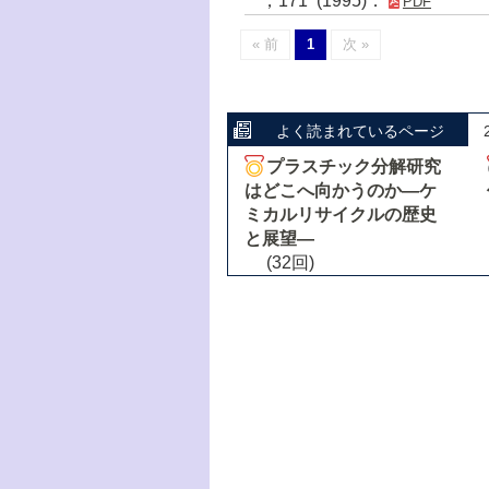
，171 (1995)．
PDF
« 前
1
次 »
よく読まれているページ
プラスチック分解研究
はどこへ向かうのか―ケ
ミカルリサイクルの歴史
と展望―
(32回)