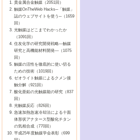
1号 なぜこの触媒が良いのか？
▼44巻（2002年）
貴金属合金触媒（2051回）
5号 若手会員による触媒研究の未来展望1：
8号 高機能化ポリオレフィンに向けた重合
5号 こんな物質，あんな物質―新たな触媒
7号 持続可能社会実現のための触媒および
5号 水素製造・貯蔵のための触媒技術の新
4号 水分解用光触媒材料
3号 特殊エネルギー場の触媒反応
触媒OnTheWeb Hacks─「触媒」
企業編
2号 第91回触媒討論会
触媒の最近の進展
1号 高次制御された触媒の化学
▼43巻（2001年）
の可能性―
触媒関連技術
しい展開
誌のウェブサイトを使う─（1659
5号 時間分解分光の進歩と応用
4号 生体内における金属の触媒作用
6号 第102回触媒討論会
3号 最近の自動車排ガス処理技術
2号 第89回触媒討論会
1号 グリーンケミストリーと触媒
▼42巻（2000年）
6号 第100回触媒討論会
8号 未来を拓く金属錯体
回）
6号 第98回触媒討論会
6号 第96回触媒討論会
5号 ファインケミカルズの展開に寄与する
7号 触媒・化学反応における計算化学の進
4号 触媒研究の現状と将来─第90回触媒討論
3号 触媒を利用した電気化学の新展開
2号 第87回触媒討論会特集号
1号 触媒反応工学の明日を拓く
▼41巻（1999年）
7号 『結晶の化学』を活かした触媒研究
光触媒はどこまでわかったか
7号 基礎化学品製造の触媒技術
触媒
歩
会Aから
7号 未来型金属錯体触媒開発への展望
4号 ナノ材料の調製と機能化
（1091回）
3号 生体触媒とバイオプロセス
2号 第85回触媒討論会
8号 イオン液体の応用
1号 孔、穴、あな?-特異な空間とその利用-
▼40巻（1998年）
8号 多機能型リアクター
6号 第94回触媒討論会
8号 若手研究者による触媒研究の未来展望
5号 基礎化学品製造の触媒技術
8号 超臨界流体を用いた化学プロセスの新
住友化学の研究開発戦略―触媒
5号 こんな触媒が欲しい
4号 水素製造・利用の触媒化学
3号 反応ダイナミクス
2号 第83回触媒討論会
1号 創立40周年記念・触媒化学この10年の
▼39巻（1997年）
2：大学・研究所編
展開
研究と高機能材料開発―（1075
7号 サブナノレベルでみた新しい表面現象
6号 第92回触媒討論会
6号 第90回触媒討論会
5号 触媒研究における新しい切り口：コン
進展と21世紀への提言/創立40周年記念・触
4号 超臨界流体の触媒反応への応用
3号 均一系触媒反応最前線
1号 均一系と不均一系触媒反応-その特徴と
回）
▼38巻（1996年）
8号 オレフィン重合触媒の新たな展
7号 基礎化学品製造の触媒技術
ビナトリアルケミストリー
媒学会この10年の歩みとこれから/創立40周
7号 触媒研究と学術雑誌/情報
5号 触媒のおもしろさをどのように伝える
接点
触媒の活性を徹底的に使い切る
4号 実用炭素材料の新展開
1号 触媒の構造と触媒作用/C1化学を中心と
▼37巻（1995年）
年記念・記録は語る
8号 資源の循環と触媒技術
6号 第88回触媒討論会特集号
か
ための技術（1019回）
8号 若い世代からみた触媒化学の現状と未
2号 第79回触媒討論会
5号 研究の方法論を考える
する21世紀への触媒
1号 ファインケミカルズと固体触媒
▼36巻（1994年）
2号 第81回触媒討論会
ゼオライト触媒によるクメン接
来
7号 企業における触媒研究のブレークスル
6号 第86回触媒討論会
3号 最新NO除去触媒の実用化研究
6号 第84回触媒討論会
2号 第77回触媒討論会
2号 第75回触媒討論会
触分解（921回）
1号 電気化学と触媒
▼35巻（1993年）
ー
3号 計算機触媒化学へのさそい
7号 水素化精製触媒の新しい展開
4号 新しい反応場を目指した触媒調製
7号 機能性金属材料と触媒
3号 オリンピックメダル:金・銀・銅はどん
酸化亜鉛の光触媒能の研究（837
3号 希土類を利用した触媒
2号 第73回触媒討論会
8号 この材料を触媒として使ってみません
4号 触媒劣化の制御と予測
1号 工業触媒開発マニュアル―探索から工
▼34巻（1992年）
8号 新しい反応性と機能性を目指した金属
な触媒作用を示すか
回）
5号 反応・分離技術の新しい展開
8号 触媒研究へのNMRの応用と展望
か？
業化まで
4号 触媒とリサイクル
3号 C4化学の展開
5号 最新の実用プロセスと触媒
クラスタ-化学
1号 インパクトを与えたこの研究
▼33巻（1991年）
光触媒反応（826回）
4号 触媒作用における機能の複合化
6号 第80回触媒討論会
2号 第71回触媒討論会
5号 エネルギー変換触媒
4号 《通常号》
6号 第82回触媒討論会
急速加熱急速冷却法による十面
2号 第69回触媒討論会
1号 触媒プロセス開発マニュアル―探索か
▼32巻（1990年）
5号 未来を拓け！若手研究者
7号 無機―有機ハイブリッド材料の新展開
3号 研究開発のうらおもて―着想と展開
体形状アナタース型酸化チタン
6号 第76回触媒討論会
5号 《通常号》
ら工業化まで，知っておきたいこと PartII
7号 ナノ構造体の化学
3号 ケミカルズ合成触媒―新しい展開と応
1号 21世紀に向けて触媒研究の飛躍をめざ
▼31巻（1989年）
6号 第78回触媒討論会
8号 AFMでみる世界
の気相合成（770回）
4号 触媒劣化と寿命の予測
7号 表面吸着相の新しい展開
用
6号 第74回触媒討論会
2号 第67回触媒討論会
8号 あの反応は今
す―触媒化学の裾野を広げよう
1号 情報科学と反応設計・材料設計
▼30巻（1988年）
7号 ダイナミックな領域への触媒研究の展
平成25年度触媒学会表彰（699
5号 環境に優しい触媒
8号 マイクロポーラス・クリスタル触媒の
4号 触媒調製の科学と技術の最前線
7号 半導体光触媒の基礎と広がり
3号 光触媒
2号 第65回触媒討論会
開/C1化学を中心とする21世紀への触媒
回）