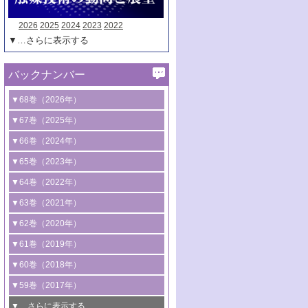
2026
2025
2024
2023
2022
▼…さらに表示する
バックナンバー
▼68巻（2026年）
1号 過酸化水素合成に関する研究動向
▼67巻（2025年）
2号 コンピューター技術により加速する
1号 CO
水素化によるグリーン燃料/グリ
▼66巻（2024年）
2
触媒開発
ーンケミカル製造
1号 低次元ナノ構造を有する触媒材料
▼65巻（2023年）
3号 有機分子変換やCO
資源化のための
2
2号 水素製造のための水分解技術に関す
2号 規制反応場を活用した固体触媒研究
1号 炭素が関わる触媒機能
▼64巻（2022年）
光触媒に関する最近の研究
る最近の研究
の新展開
2号 プラスチックケミカルリサイクルの
1号 合成ガス製造とCOを用いるケミカル
▼63巻（2021年）
B号 第137回触媒討論会（2026年）
3号 オレフィン系樹脂の精密合成に関す
3号 未踏分子変換を目指した酸化触媒プ
ための触媒技術
ズ合成の最新動向
1号 金触媒の新展開
▼62巻（2020年）
る最新技術
ロセスの最前線
3号 非酸化物系金属化合物を基盤とした
2号 化学品合成のための合金触媒開発
2号 ペロブスカイト
1号 触媒設計を拓く欠陥構造のキャラク
▼61巻（2019年）
4号 アルコール類の効率的変換を実現す
4号 シンクロトロン放射光および中性子
触媒材料の開発
3号 CO
の排出削減および有効活用のた
タリゼーション
2
3号 特殊反応場を利用した触媒的分子変
る非貴金属触媒の研究動向
線を利用した触媒解析技術の最先端
1号 物質移動制御に着目した触媒プロセ
▼60巻（2018年）
4号 格子酸素・格子酸素欠陥を利用した
めの触媒技術
換反応
2号 機能化学品製造に資するクリーンな
ス開発
5号 ゼオライトの合成と応用における研
5号 単原子触媒
触媒反応
1号 固体酸触媒の最新の研究動向
▼59巻（2017年）
触媒的酸化反応
4号 若手による情報発信企画～とびたて
4号 多孔質材料を用いた触媒の新展開
究動向
2号 CO
フリー水素サプライチェーンに
2
6号 参照触媒委員会からのお知らせ
5号 生体触媒によるエネルギー変換反応
2号 二酸化炭素からの有用化学品合成
1号 いたるところに，触媒
▼…さらに表示する