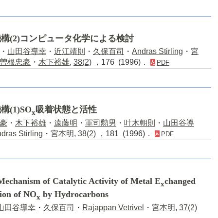
構(2)コンピュータ化学による検討
・
山田谷導幸
・
近江靖則
・
久保百司
・
Andras Stirling
・
宮
曽根忠豪
・
木下裕雄
,
38(2)
，176 (1996)．
PDF
(1)SO
吸着状態と活性
x
豪
・
木下裕雄
・
遠藤明
・
軍司勲男
・
叶木朝則
・
山田谷導
dras Stirling
・
宮本明
,
38(2)
，181 (1996)．
PDF
Mechanism of Catalytic Activity of Metal E
changed
x
tion of NO
by Hydrocarbons
x
山田谷導幸
・
久保百司
・
Rajappan Vetrivel
・
宮本明
,
37(2)