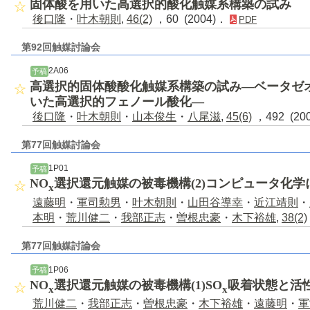
固体酸を用いた高選択的酸化触媒系構築の試み
後口隆
・
叶木朝則
,
46(2)
，60 (2004)．
PDF
第92回触媒討論会
2A06
予稿
高選択的固体酸酸化触媒系構築の試み―ベータゼ
いた高選択的フェノール酸化―
後口隆
・
叶木朝則
・
山本俊生
・
八尾滋
,
45(6)
，492 (20
第77回触媒討論会
1P01
予稿
NO
選択還元触媒の被毒機構(2)コンピュータ化学
x
遠藤明
・
軍司勲男
・
叶木朝則
・
山田谷導幸
・
近江靖則
・
本明
・
荒川健二
・
我部正志
・
曽根忠豪
・
木下裕雄
,
38(2)
第77回触媒討論会
1P06
予稿
NO
選択還元触媒の被毒機構(1)SO
吸着状態と活
x
x
荒川健二
・
我部正志
・
曽根忠豪
・
木下裕雄
・
遠藤明
・
軍