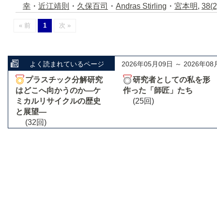
幸
・
近江靖則
・
久保百司
・
Andras Stirling
・
宮本明
,
38(2
« 前
1
次 »
よく読まれているページ
2026年05月09日 ～ 2026年08
プラスチック分解研究
研究者としての私を形
はどこへ向かうのか―ケ
作った「師匠」たち
ミカルリサイクルの歴史
(25回)
と展望―
(32回)