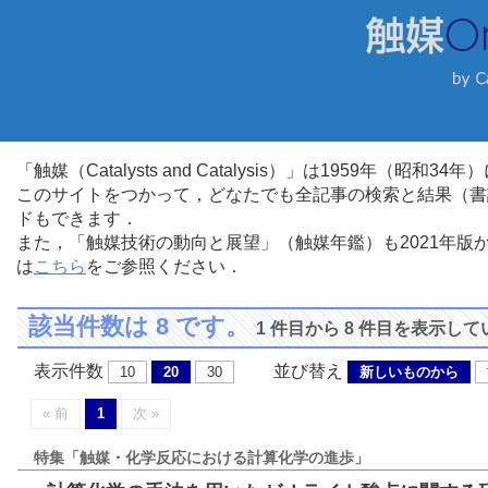
「触媒（Catalysts and Catalysis）」は1959年（昭
このサイトをつかって，どなたでも全記事の検索と結果（書
ドもできます．
また，「触媒技術の動向と展望」（触媒年鑑）も2021年
は
こちら
をご参照ください．
該当件数は 8 です。
1 件目から 8 件目を表示し
表示件数
並び替え
10
20
30
新しいものから
« 前
1
次 »
特集「触媒・化学反応における計算化学の進歩」