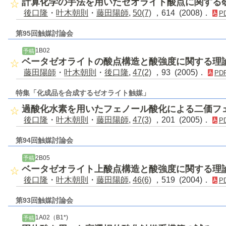
計算化学の手法を用いたゼオライト酸点に関する
後口隆
・
叶木朝則
・
藤田陽師
,
50(7)
，614 (2008)．
P
第95回触媒討論会
1B02
予稿
ベータゼオライトの酸点構造と酸強度に関する理
藤田陽師
・
叶木朝則
・
後口隆
,
47(2)
，93 (2005)．
PD
特集「化成品を合成するゼオライト触媒」
過酸化水素を用いたフェノール酸化による二価フ
後口隆
・
叶木朝則
・
藤田陽師
,
47(3)
，201 (2005)．
P
第94回触媒討論会
2B05
予稿
ベータゼオライト上酸点構造と酸強度に関する理
後口隆
・
叶木朝則
・
藤田陽師
,
46(6)
，519 (2004)．
P
第93回触媒討論会
1A02（B1*)
予稿