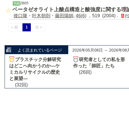
2B05
予稿
ベータゼオライト上酸点構造と酸強度に関する理
後口隆
・
叶木朝則
・
藤田陽師
,
46(6)
，519 (2004)．
P
« 前
1
次 »
よく読まれているページ
2026年05月08日 ～ 2026年08
プラスチック分解研究
研究者としての私を形
はどこへ向かうのか―ケ
作った「師匠」たち
ミカルリサイクルの歴史
(26回)
と展望―
(32回)