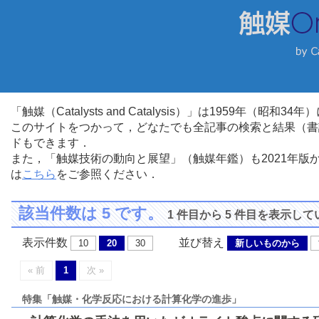
「触媒（Catalysts and Catalysis）」は1959年（昭
このサイトをつかって，どなたでも全記事の検索と結果（書
ドもできます．
また，「触媒技術の動向と展望」（触媒年鑑）も2021年
は
こちら
をご参照ください．
該当件数は 5 です。
1 件目から 5 件目を表示し
表示件数
並び替え
10
20
30
新しいものから
« 前
1
次 »
特集「触媒・化学反応における計算化学の進歩」