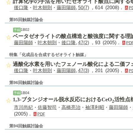
計算化学の手法を用いたゼオライト酸点に関する
後口隆
・
叶木朝則
・
藤田陽師
,
50(7)
，614 (2008)．
P
第95回触媒討論会
1B02
予稿
ベータゼオライトの酸点構造と酸強度に関する理
藤田陽師
・
叶木朝則
・
後口隆
,
47(2)
，93 (2005)．
PD
特集「化成品を合成するゼオライト触媒」
過酸化水素を用いたフェノール酸化による二価フ
後口隆
・
叶木朝則
・
藤田陽師
,
47(3)
，201 (2005)．
P
第96回触媒討論会
1B04
予稿
1,3-ブタンジオール脱水反応におけるCeO
活性点
2
市川尚紀
・
佐藤智司
・
高橋亮治
・
袖澤利昭
・
藤田陽師
・
(2005)．
PDF
第94回触媒討論会