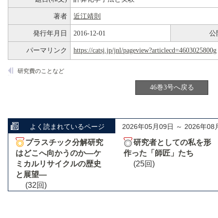
著者
近江靖則
発行年月日
2016-12-01
公
パーマリンク
https://catsj.jp/jnl/pageview?articlecd=4603025800g
研究費のことなど
46巻3号へ戻る
よく読まれているページ
2026年05月09日 ～ 2026年08
プラスチック分解研究
研究者としての私を形
はどこへ向かうのか―ケ
作った「師匠」たち
ミカルリサイクルの歴史
(25回)
と展望―
(32回)