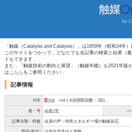
「触媒（Catalysts and Catalysis）」は1959年（昭
このサイトをつかって，どなたでも全記事の検索と結果（書
ドもできます．
また，「触媒技術の動向と展望」（触媒年鑑）も2021年
は
こちら
をご参照ください．
記事情報
PDF
144.5 KB(閲覧回数：3回)
PDF
巻・号
46巻3号
ペ
記事分類・特集
会員の声：特殊エネルギー場の触媒反応
題目(和文)
計算化学手法と実験