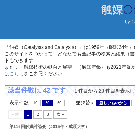
「触媒（Catalysts and Catalysis）」は1959年（昭
このサイトをつかって，どなたでも全記事の検索と結果（書
ドもできます．
また，「触媒技術の動向と展望」（触媒年鑑）も2021年
は
こちら
をご参照ください．
該当件数は 42 です。
1 件目から 20 件目を表示
表示件数
並び替え
10
20
30
新しいものから
« 前
1
2
3
次 »
第115回触媒討論会（2015年・成蹊大学）