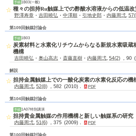
1B03(一般)
予稿
種々の担持Ru触媒上での酢酸水溶液からの低温改
野澤寿章
・
吉田曉弘
・
中澤順
・
引地史郎
・
内藤周弌
,
57(
第109回触媒討論会
1B03
予稿
炭素材料と水素化リチウムからなる新規水素吸蔵
機構
吉田曉弘
・
奥山高志
・
斎藤直樹
・
内藤周弌
,
54(2)
，90 (
解説
担持金属触媒上での一酸化炭素の水素化反応の機
内藤周弌
,
52(8)
，582 (2010)．
PDF
第104回触媒討論会
1A07特別講演
予稿
担持貴金属触媒の作用機構と新しい触媒系の研究
内藤周弌
,
51(6)
，375 (2009)．
PDF
第100回触媒討論会