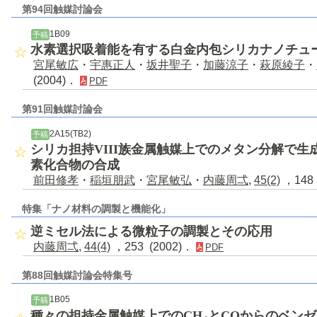
第94回触媒討論会
1B09
予稿
水素選択吸着能を有する白金内包シリカナノチュ
宮尾敏広
・
宇惠正人
・
坂井聖子
・
加藤涼子
・
萩原綾子
・
(2004)．
PDF
第91回触媒討論会
2A15(TB2)
予稿
シリカ担持VIII族金属触媒上でのメタン分解で
素化合物の合成
前田修孝
・
稲垣朋武
・
宮尾敏弘
・
内藤周弌
,
45(2)
，148 
特集「ナノ材料の調製と機能化」
逆ミセル法による微粒子の調製とその応用
内藤周弌
,
44(4)
，253 (2002)．
PDF
第88回触媒討論会特集号
1B05
予稿
種々の担持金属触媒上でのCH
とCOからのベン