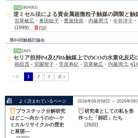
2B04(B2)
予稿
逆ミセル法による貴金属超微粒子触媒の調製と触
宮尾敏広
・
奥田聡子
・
豊泉悟崇
・
内藤周弌
・
今井洋子
・
(1999)．
PDF
第84回触媒討論会
2A03
予稿
セリア担持Pd及びRh触媒上でのCOの水素化反応に
相田茂
・
宮園智子
・
笠原寿紀
・
宮尾敏広
・
内藤周弌
,
41(
« 前
1
2
3
次 »
よく読まれているページ
2026年05月08日 ～ 2026年08
プラスチック分解研究
研究者としての私を形
はどこへ向かうのか―ケ
作った「師匠」たち
ミカルリサイクルの歴史
(26回)
と展望―