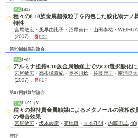
1B12
予稿
種々の8-10族金属超微粒子を内包した酸化物ナ
特性
宮尾敏広
・
風早由比子
・
沼尾善行
・
山田泰祐
・
WEIHUA,
(2007)．
PDF
第99回触媒討論会
1A02
予稿
アルミナ担持8-10族金属触媒上でのCO選択酸化
宮尾敏広
・
高根澤豪紀
・
長谷川稔
・
佐藤康司
・
南浦良太
(2007)．
PDF
第97回触媒討論会
1Ａ02（B1）
予稿
種々の担持貴金属触媒によるメタノールの液相改
の複合効果
宮尾敏広
・
坂本峻彦
・
菊地恒
・
寺本孔明
・
内藤周弌
,
48(
時評