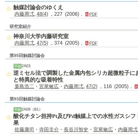
触媒討論会のゆくえ
内藤周弌
,
48(4)
，227 (2006)．
PDF
研究室紹介
神奈川大学内藤研究室
内藤周弌
,
47(5)
，374 (2005)．
PDF
第95回触媒討論会
2A03
予稿
逆ミセル法で調製した金属内包シリカ超微粒子に
と特異的な吸着特性
蓑島浩二
・
宮尾敏広
・
内藤周弌
,
47(2)
，116 (2005)．
第93回触媒討論会
2A08（B1）
予稿
酸化チタン担持Pt及びPd触媒上での水性ガスシフ
果
佐藤康司
・
寺田圭介
・
長谷川智史
・
宮尾敏広
・
内藤周弌