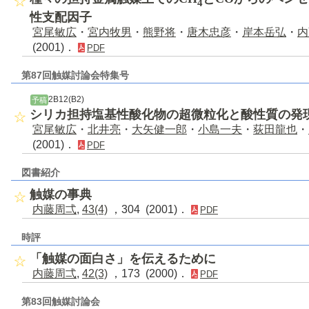
4
性支配因子
宮尾敏広
・
宮内牧男
・
熊野将
・
唐木忠彦
・
岸本岳弘
・
内
(2001)．
PDF
第87回触媒討論会特集号
2B12(B2)
予稿
シリカ担持塩基性酸化物の超微粒化と酸性質の発
宮尾敏広
・
北井亮
・
大矢健一郎
・
小島一夫
・
荻田龍也
・
(2001)．
PDF
図書紹介
触媒の事典
内藤周弌
,
43(4)
，304 (2001)．
PDF
時評
「触媒の面白さ」を伝えるために
内藤周弌
,
42(3)
，173 (2000)．
PDF
第83回触媒討論会