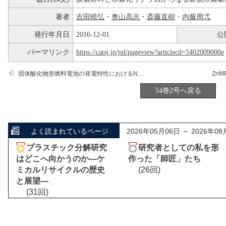
著者
吉田曉弘
・
奥山高志
・
斎藤直樹
・
内藤周弌
発行年月日
2016-12-01
公
パーマリンク
https://catsj.jp/jnl/pageview?articlecd=5402009000e
固体酸化物形燃料電池の発電特性におけるNi/SDCアノードのNi粒子径の影響
54巻2号へ戻る
よく読まれているページ
2026年05月06日 ～ 2026年08
プラスチック分解研究
研究者としての私を形
はどこへ向かうのか―ケ
作った「師匠」たち
ミカルリサイクルの歴史
(26回)
と展望―
(31回)