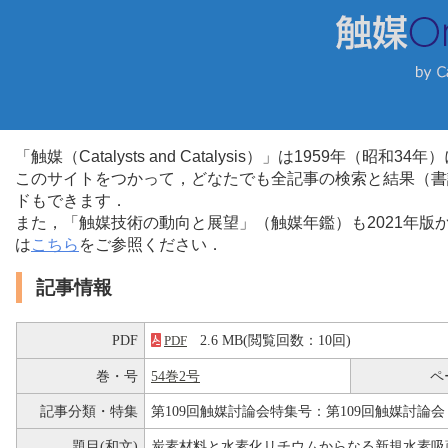
「触媒（Catalysts and Catalysis）」は1959年（昭
このサイトをつかって，どなたでも全記事の検索と結果（書
ドもできます．
また，「触媒技術の動向と展望」（触媒年鑑）も2021年
は
こちら
をご参照ください．
記事情報
PDF
2.6 MB(閲覧回数：10回)
PDF
巻・号
54巻2号
ペ
記事分類・特集
第109回触媒討論会特集号：第109回触媒討論会
題目(和文)
炭素材料と水素化リチウムからなる新規水素吸