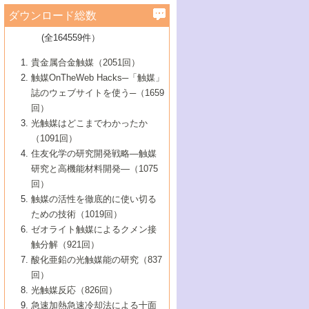
学）
7号 水素を利用する化成品合成の新潮流
6号 新しい固体酸触媒技術
5号 触媒を有効に使うための技術
ールホテル豊橋）
蔵技術の進歩
まで─
3号 メソポーラス物質の新展開
立大学）
3号 実用的ファインケミカル合成プロセス
ダウンロード総数
2号 第97回触媒討論会
1号 最近の触媒担体とその効果
▼46巻（2004年）
7号 ゼオライト合成における最近の進歩
6号 第106回触媒討論会
5号 CO
が関わる触媒・材料
B号 第111回触媒討論会（2013年・関西大
4号 錯体を利用したユニークな表面構造の
を実現する触媒
2
3号 リビング重合触媒の最近の展開
2号 第95回触媒討論会
(全164559件）
1号 部分酸化反応触媒の最前線
▼45巻（2003年）
学）
構築と機能
7号 有機分子触媒による精密有機合成
4号 バイオマス活用のための技術開発
6号 第104回触媒討論会
4号 今後の液体燃料を支える触媒技術
3号 化成品を合成するゼオライト触媒
2号 第93回触媒討論会
1号 なぜこの触媒が良いのか？
▼44巻（2002年）
貴金属合金触媒（2051回）
5号 若手会員による触媒研究の未来展望1：
8号 高機能化ポリオレフィンに向けた重合
5号 こんな物質，あんな物質―新たな触媒
7号 持続可能社会実現のための触媒および
5号 水素製造・貯蔵のための触媒技術の新
4号 水分解用光触媒材料
3号 特殊エネルギー場の触媒反応
触媒OnTheWeb Hacks─「触媒」
企業編
2号 第91回触媒討論会
触媒の最近の進展
1号 高次制御された触媒の化学
▼43巻（2001年）
の可能性―
触媒関連技術
しい展開
誌のウェブサイトを使う─（1659
5号 時間分解分光の進歩と応用
4号 生体内における金属の触媒作用
6号 第102回触媒討論会
3号 最近の自動車排ガス処理技術
2号 第89回触媒討論会
1号 グリーンケミストリーと触媒
▼42巻（2000年）
6号 第100回触媒討論会
8号 未来を拓く金属錯体
回）
6号 第98回触媒討論会
6号 第96回触媒討論会
5号 ファインケミカルズの展開に寄与する
7号 触媒・化学反応における計算化学の進
4号 触媒研究の現状と将来─第90回触媒討論
3号 触媒を利用した電気化学の新展開
2号 第87回触媒討論会特集号
1号 触媒反応工学の明日を拓く
▼41巻（1999年）
7号 『結晶の化学』を活かした触媒研究
光触媒はどこまでわかったか
7号 基礎化学品製造の触媒技術
触媒
歩
会Aから
7号 未来型金属錯体触媒開発への展望
4号 ナノ材料の調製と機能化
（1091回）
3号 生体触媒とバイオプロセス
2号 第85回触媒討論会
8号 イオン液体の応用
1号 孔、穴、あな?-特異な空間とその利用-
▼40巻（1998年）
8号 多機能型リアクター
6号 第94回触媒討論会
8号 若手研究者による触媒研究の未来展望
5号 基礎化学品製造の触媒技術
8号 超臨界流体を用いた化学プロセスの新
住友化学の研究開発戦略―触媒
5号 こんな触媒が欲しい
4号 水素製造・利用の触媒化学
3号 反応ダイナミクス
2号 第83回触媒討論会
1号 創立40周年記念・触媒化学この10年の
▼39巻（1997年）
2：大学・研究所編
展開
研究と高機能材料開発―（1075
7号 サブナノレベルでみた新しい表面現象
6号 第92回触媒討論会
6号 第90回触媒討論会
5号 触媒研究における新しい切り口：コン
進展と21世紀への提言/創立40周年記念・触
4号 超臨界流体の触媒反応への応用
3号 均一系触媒反応最前線
1号 均一系と不均一系触媒反応-その特徴と
回）
▼38巻（1996年）
8号 オレフィン重合触媒の新たな展
7号 基礎化学品製造の触媒技術
ビナトリアルケミストリー
媒学会この10年の歩みとこれから/創立40周
7号 触媒研究と学術雑誌/情報
5号 触媒のおもしろさをどのように伝える
接点
触媒の活性を徹底的に使い切る
4号 実用炭素材料の新展開
1号 触媒の構造と触媒作用/C1化学を中心と
▼37巻（1995年）
年記念・記録は語る
8号 資源の循環と触媒技術
6号 第88回触媒討論会特集号
か
ための技術（1019回）
8号 若い世代からみた触媒化学の現状と未
2号 第79回触媒討論会
5号 研究の方法論を考える
する21世紀への触媒
1号 ファインケミカルズと固体触媒
▼36巻（1994年）
2号 第81回触媒討論会
ゼオライト触媒によるクメン接
来
7号 企業における触媒研究のブレークスル
6号 第86回触媒討論会
3号 最新NO除去触媒の実用化研究
6号 第84回触媒討論会
2号 第77回触媒討論会
2号 第75回触媒討論会
触分解（921回）
1号 電気化学と触媒
▼35巻（1993年）
ー
3号 計算機触媒化学へのさそい
7号 水素化精製触媒の新しい展開
4号 新しい反応場を目指した触媒調製
7号 機能性金属材料と触媒
3号 オリンピックメダル:金・銀・銅はどん
酸化亜鉛の光触媒能の研究（837
3号 希土類を利用した触媒
2号 第73回触媒討論会
8号 この材料を触媒として使ってみません
4号 触媒劣化の制御と予測
1号 工業触媒開発マニュアル―探索から工
▼34巻（1992年）
8号 新しい反応性と機能性を目指した金属
な触媒作用を示すか
回）
5号 反応・分離技術の新しい展開
8号 触媒研究へのNMRの応用と展望
か？
業化まで
4号 触媒とリサイクル
3号 C4化学の展開
5号 最新の実用プロセスと触媒
クラスタ-化学
1号 インパクトを与えたこの研究
▼33巻（1991年）
光触媒反応（826回）
4号 触媒作用における機能の複合化
6号 第80回触媒討論会
2号 第71回触媒討論会
5号 エネルギー変換触媒
4号 《通常号》
6号 第82回触媒討論会
急速加熱急速冷却法による十面
2号 第69回触媒討論会
1号 触媒プロセス開発マニュアル―探索か
▼32巻（1990年）