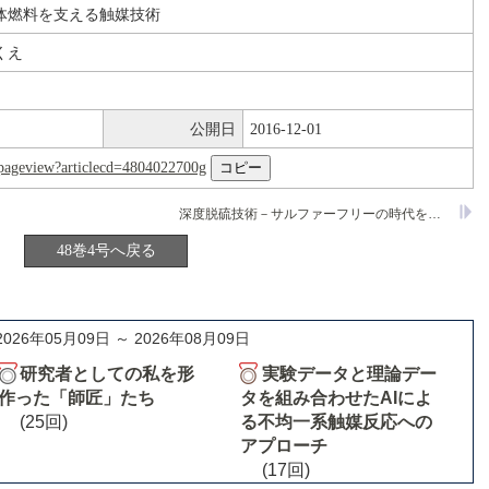
体燃料を支える触媒技術
くえ
公開日
2016-12-01
nl/pageview?articlecd=4804022700g
深度脱硫技術－サルファーフリーの時代を迎えて－
48巻4号へ戻る
2026年05月09日 ～ 2026年08月09日
研究者としての私を形
実験データと理論デー
作った「師匠」たち
タを組み合わせたAIによ
(25回)
る不均一系触媒反応への
アプローチ
(17回)