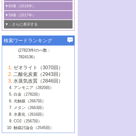
3号 CO
の排出削減および有効活用のた
タリゼーション
2
3号 特殊反応場を利用した触媒的分子変
る非貴金属触媒の研究動向
線を利用した触媒解析技術の最先端
1号 物質移動制御に着目した触媒プロセ
▼60巻（2018年）
4号 格子酸素・格子酸素欠陥を利用した
めの触媒技術
換反応
2号 機能化学品製造に資するクリーンな
ス開発
5号 ゼオライトの合成と応用における研
5号 単原子触媒
触媒反応
1号 固体酸触媒の最新の研究動向
▼59巻（2017年）
触媒的酸化反応
4号 若手による情報発信企画～とびたて
4号 多孔質材料を用いた触媒の新展開
究動向
2号 CO
フリー水素サプライチェーンに
2
6号 参照触媒委員会からのお知らせ
5号 生体触媒によるエネルギー変換反応
2号 二酸化炭素からの有用化学品合成
1号 いたるところに，触媒
▼…さらに表示する
若き触媒の研究者たち～（1）
3号 水処理のための触媒化学
5号 情報学的手法を用いた触媒開発
6号 ヘテロ接合界面
関わる触媒開発動向
B号 第133回触媒討論会（2023年）
6号 窒素とリンの循環のための触媒・機
3号 ナノ粒子・クラスター触媒の最前線
2号 機能性材料の局所構造解析のための
5号 若手による情報発信企画～とびたて
▼58巻（2016年）
4号 光触媒を用いた水分解の最新の研究
6号 カーボンニュートラルに向けた電解
B号 第135回触媒討論会（2025年）
3号 精密高分子合成に関する最近の研究
能性材料
最先端技術
検索ワードランキング
4号 60周年記念企画
若き触媒の研究者たち～（2）
動向
技術
1号 ユニークな構造の高分子を生み出す触
▼57巻（2015年）
動向
B号 第131回触媒討論会（2023年）
3号 無機分離膜材料の開発と触媒反応プ
5号 進化するゼオライト合成技術
6号 石油のノーブル・ユースを志向した
媒技術
(27823件/のべ数：
5号 次世代の触媒プロセスを支えるマイ
B号 第127回触媒討論会（2021年・オン
1号 水素キャリアにかかわる触媒技術の新
4号 バイオマス化成品製造のための触媒
▼56巻（2014年）
ロセスへの適用
触媒技術
7824136）
クロ波
6号 非貴金属系触媒における電気化学的
ライン開催(Zoom)のみ）
2号 リグニンからの化成品製造に向けた触
展開
技術
1号 特殊環境場を利用した材料合成
▼55巻（2013年）
4号 触媒研究における計算科学の利用
酸素還元反応
B号 第129回触媒討論会（2022年・京都
媒技術
6号 メタン転換技術の最新動向
ゼオライト（3070回）
2号 石油精製用触媒の最近の進展
5号 固体触媒による含窒素有機化合物変
2号 光触媒反応機構に関する最新の研究動
1号 高耐久性燃料電池システム用触媒にお
大学：オンライン・対面開催）
▼54巻（2012年）
5号 水素のふるまいを解き明かす最先端
B号 第121回触媒討論会（2018年・東京
3号 触媒研究の最先端～とびたて若き研究
二酸化炭素（2943回）
B号 第125回触媒討論会（2020年・工学
換の最前線
3号 固体酸化物形燃料電池（SOFC）におけ
向
ける新展開
研究
大学）
1号 規則性多孔体の利用技術における最近
▼53巻（2011年）
者たち～（1）
水蒸気改質（2846回）
院大学）
るアノード触媒上での燃料直接改質技術
6号 貴金属使用量低減に向けた自動車排
3号 固体高分子形燃料電池カソード触媒の
2号 リビングラジカル重合の最近の動向
6号 低級アルカンの有効利用のための触
の進歩
アンモニア（2820回）
4号 触媒研究の最先端～とびたて若き研究
1号 金属学から見る合金触媒の新展開
▼52巻（2010年）
ガス浄化触媒の開発
4号 コアシェル構造の制御による触媒機能
開発動向
媒技術
白金（2782回）
3号 天然ガスの化学工業的展開に関する触
2号 第109回触媒討論会
者たち～（2）
2号 第107回触媒討論会
の向上
1号 触媒の劣化対策と長寿命触媒開発
B号 第123回触媒討論会（2019年・大阪
▼51巻（2009年）
4号 人工光合成に向けた近年のアプローチ
光触媒（2667回）
媒技術
B号 第119回触媒討論会（2017年・首都
3号 貴金属低減技術の最新動向
5号 触媒研究の最先端～とびたて若き研究
市立大学）
3号 触媒のその場観察法の進歩（１）
5号 工業触媒およびその周辺技術の最近の
2号 第105回触媒討論会
1号 炭素材料－熱い注目を集める材料－
▼50巻（2008年）
メタン（2663回）
大学東京）
5号 未利用熱エネルギーの有効活用に貢献
4号 貴金属触媒の精密構造制御とその活用
者たち～（3）
4号 貴金属代替技術の最新動向
進歩
水素化（2616回）
4号 触媒のその場観察法の進歩（２）
3号 ナノ構造が拓く新機能
する触媒技術
2号 第103回触媒討論会
1号 触媒化学と学会のこの10年，半世紀，
▼49巻（2007年）
5号 バイオマス化成品製造のための固体触
6号 イオニクス材料と燃料電池・電解合成
5号 光触媒による物質変換反応の新展開
CO2（2567回）
6号 ナノシート
5号 不活性結合の触媒的活性化による有機
そして未来
4号 活性サイトおよびその環境の精密な設
6号 ポリオキソメタレート
3号 環境浄化用光触媒の現状と課題
媒の開発
1号 含フッ素化合物の合成と触媒
▼48巻（2006年）
の最新の研究動向
触媒討論会（2545回）
6号 グラフェン
合成
B号 第115回触媒討論会（2015年・成蹊大
計による触媒の高機能化
2号 第101回触媒討論会
B号 第113回触媒討論会（2014年・ロワジ
4号 水素社会の実現に向けた水素製造・貯
6号 ナノ空間─吸着状態解析から新機能開拓
2号 第99回触媒討論会
B号 第117回触媒討論会（2016年・大阪府
1号 固体酸触媒の最近の進歩
▼47巻（2005年）