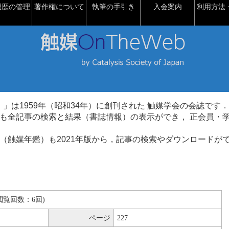
履歴の管理
著作権について
執筆の手引き
入会案内
利用方法・
talysis）」は1959年（昭和34年）に創刊された 触媒学会の会誌です．
も全記事の検索と結果（書誌情報）の表示ができ， 正会員・
（触媒年鑑）も2021年版から，記事の検索やダウンロードが
B(閲覧回数：6回)
ページ
227