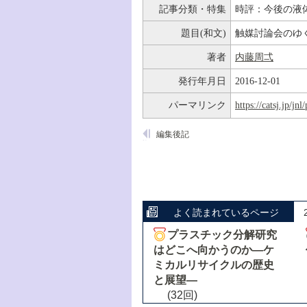
記事分類・特集
時評：今後の液
題目(和文)
触媒討論会のゆ
著者
内藤周弌
発行年月日
2016-12-01
パーマリンク
https://catsj.jp/j
編集後記
よく読まれているページ
プラスチック分解研究
はどこへ向かうのか―ケ
ミカルリサイクルの歴史
と展望―
(32回)