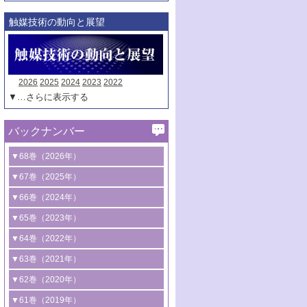
触媒技術の動向と展望
2026
2025
2024
2023
2022
▼…さらに表示する
バックナンバー
▼68巻（2026年）
1号 過酸化水素合成に関する研究動向
▼67巻（2025年）
2号 コンピューター技術により加速する
1号 CO
水素化によるグリーン燃料/グリ
▼66巻（2024年）
2
触媒開発
ーンケミカル製造
1号 低次元ナノ構造を有する触媒材料
▼65巻（2023年）
3号 有機分子変換やCO
資源化のための
2
2号 水素製造のための水分解技術に関す
2号 規制反応場を活用した固体触媒研究
1号 炭素が関わる触媒機能
▼64巻（2022年）
光触媒に関する最近の研究
る最近の研究
の新展開
2号 プラスチックケミカルリサイクルの
1号 合成ガス製造とCOを用いるケミカル
▼63巻（2021年）
B号 第137回触媒討論会（2026年）
3号 オレフィン系樹脂の精密合成に関す
3号 未踏分子変換を目指した酸化触媒プ
ための触媒技術
ズ合成の最新動向
1号 金触媒の新展開
▼62巻（2020年）
る最新技術
ロセスの最前線
3号 非酸化物系金属化合物を基盤とした
2号 化学品合成のための合金触媒開発
2号 ペロブスカイト
1号 触媒設計を拓く欠陥構造のキャラク
▼61巻（2019年）
4号 アルコール類の効率的変換を実現す
4号 シンクロトロン放射光および中性子
触媒材料の開発