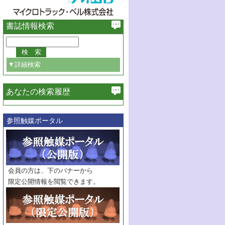
書誌情報検索
▼詳細検索
あなたの検索履歴
必ず含む
参照触媒ポータル
巻・号指定
巻
号
範囲指定
巻
号～
巻
会員の方は、下のバナーから
号
限定公開情報を閲覧できます。
触媒年鑑
年度
記事種別
マーク：
マークあり