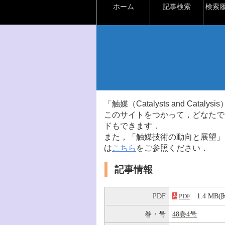
ホーム
記事検索
検索
「触媒（Catalysts and Ca
このサイトをつかって，どなたで
ドもできます．
また，「触媒技術の動向と展望」
は
こちら
をご参照ください．
記事情報
PDF
1.4 M
PDF
巻・号
48巻4号