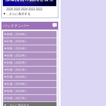
2026
2025
2024
2023
2022
▼…さらに表示する
バックナンバー
▼68巻（2026年）
1号 過酸化水素合成に関する研究動向
▼67巻（2025年）
2号 コンピューター技術により加速する
1号 CO
水素化によるグリーン燃料/グリ
▼66巻（2024年）
2
触媒開発
ーンケミカル製造
1号 低次元ナノ構造を有する触媒材料
▼65巻（2023年）
3号 有機分子変換やCO
資源化のための
2
2号 水素製造のための水分解技術に関す
2号 規制反応場を活用した固体触媒研究
1号 炭素が関わる触媒機能
▼64巻（2022年）
光触媒に関する最近の研究
る最近の研究
の新展開
2号 プラスチックケミカルリサイクルの
1号 合成ガス製造とCOを用いるケミカル
▼63巻（2021年）
B号 第137回触媒討論会（2026年）
3号 オレフィン系樹脂の精密合成に関す
3号 未踏分子変換を目指した酸化触媒プ
ための触媒技術
ズ合成の最新動向
1号 金触媒の新展開
▼62巻（2020年）
る最新技術
ロセスの最前線
3号 非酸化物系金属化合物を基盤とした
2号 化学品合成のための合金触媒開発
2号 ペロブスカイト
1号 触媒設計を拓く欠陥構造のキャラク
▼61巻（2019年）
4号 アルコール類の効率的変換を実現す
4号 シンクロトロン放射光および中性子
触媒材料の開発
3号 CO
の排出削減および有効活用のた
タリゼーション
2
3号 特殊反応場を利用した触媒的分子変
る非貴金属触媒の研究動向
線を利用した触媒解析技術の最先端
1号 物質移動制御に着目した触媒プロセ
▼60巻（2018年）
4号 格子酸素・格子酸素欠陥を利用した
めの触媒技術
換反応
2号 機能化学品製造に資するクリーンな
ス開発
5号 ゼオライトの合成と応用における研
5号 単原子触媒
触媒反応
1号 固体酸触媒の最新の研究動向
▼59巻（2017年）
触媒的酸化反応
4号 若手による情報発信企画～とびたて
4号 多孔質材料を用いた触媒の新展開
究動向
2号 CO
フリー水素サプライチェーンに
2
6号 参照触媒委員会からのお知らせ
5号 生体触媒によるエネルギー変換反応
2号 二酸化炭素からの有用化学品合成
1号 いたるところに，触媒
▼…さらに表示する