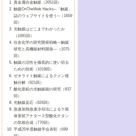
1号 なぜこの触媒が良いのか？
▼44巻（2002年）
貴金属合金触媒（2051回）
5号 若手会員による触媒研究の未来展望1：
8号 高機能化ポリオレフィンに向けた重合
5号 こんな物質，あんな物質―新たな触媒
7号 持続可能社会実現のための触媒および
5号 水素製造・貯蔵のための触媒技術の新
4号 水分解用光触媒材料
3号 特殊エネルギー場の触媒反応
触媒OnTheWeb Hacks─「触媒」
企業編
2号 第91回触媒討論会
触媒の最近の進展
1号 高次制御された触媒の化学
▼43巻（2001年）
の可能性―
触媒関連技術
しい展開
誌のウェブサイトを使う─（1659
5号 時間分解分光の進歩と応用
4号 生体内における金属の触媒作用
6号 第102回触媒討論会
3号 最近の自動車排ガス処理技術
2号 第89回触媒討論会
1号 グリーンケミストリーと触媒
▼42巻（2000年）
6号 第100回触媒討論会
8号 未来を拓く金属錯体
回）
6号 第98回触媒討論会
6号 第96回触媒討論会
5号 ファインケミカルズの展開に寄与する
7号 触媒・化学反応における計算化学の進
4号 触媒研究の現状と将来─第90回触媒討論
3号 触媒を利用した電気化学の新展開
2号 第87回触媒討論会特集号
1号 触媒反応工学の明日を拓く
▼41巻（1999年）
7号 『結晶の化学』を活かした触媒研究
光触媒はどこまでわかったか
7号 基礎化学品製造の触媒技術
触媒
歩
会Aから
7号 未来型金属錯体触媒開発への展望
4号 ナノ材料の調製と機能化
（1091回）
3号 生体触媒とバイオプロセス
2号 第85回触媒討論会
8号 イオン液体の応用
1号 孔、穴、あな?-特異な空間とその利用-
▼40巻（1998年）
8号 多機能型リアクター
6号 第94回触媒討論会
8号 若手研究者による触媒研究の未来展望
5号 基礎化学品製造の触媒技術
8号 超臨界流体を用いた化学プロセスの新
住友化学の研究開発戦略―触媒
5号 こんな触媒が欲しい
4号 水素製造・利用の触媒化学
3号 反応ダイナミクス
2号 第83回触媒討論会
1号 創立40周年記念・触媒化学この10年の
▼39巻（1997年）
2：大学・研究所編
展開
研究と高機能材料開発―（1075
7号 サブナノレベルでみた新しい表面現象
6号 第92回触媒討論会
6号 第90回触媒討論会
5号 触媒研究における新しい切り口：コン
進展と21世紀への提言/創立40周年記念・触
4号 超臨界流体の触媒反応への応用
3号 均一系触媒反応最前線
1号 均一系と不均一系触媒反応-その特徴と
回）
▼38巻（1996年）
8号 オレフィン重合触媒の新たな展
7号 基礎化学品製造の触媒技術
ビナトリアルケミストリー
媒学会この10年の歩みとこれから/創立40周
7号 触媒研究と学術雑誌/情報
5号 触媒のおもしろさをどのように伝える
接点
触媒の活性を徹底的に使い切る
4号 実用炭素材料の新展開
1号 触媒の構造と触媒作用/C1化学を中心と
▼37巻（1995年）
年記念・記録は語る
8号 資源の循環と触媒技術
6号 第88回触媒討論会特集号
か
ための技術（1019回）
8号 若い世代からみた触媒化学の現状と未
2号 第79回触媒討論会
5号 研究の方法論を考える
する21世紀への触媒
1号 ファインケミカルズと固体触媒
▼36巻（1994年）
2号 第81回触媒討論会
ゼオライト触媒によるクメン接
来
7号 企業における触媒研究のブレークスル
6号 第86回触媒討論会
3号 最新NO除去触媒の実用化研究
6号 第84回触媒討論会
2号 第77回触媒討論会
2号 第75回触媒討論会
触分解（921回）
1号 電気化学と触媒
▼35巻（1993年）
ー
3号 計算機触媒化学へのさそい
7号 水素化精製触媒の新しい展開
4号 新しい反応場を目指した触媒調製
7号 機能性金属材料と触媒
3号 オリンピックメダル:金・銀・銅はどん
酸化亜鉛の光触媒能の研究（837
3号 希土類を利用した触媒
2号 第73回触媒討論会
8号 この材料を触媒として使ってみません
4号 触媒劣化の制御と予測
1号 工業触媒開発マニュアル―探索から工
▼34巻（1992年）
8号 新しい反応性と機能性を目指した金属
な触媒作用を示すか
回）
5号 反応・分離技術の新しい展開
8号 触媒研究へのNMRの応用と展望
か？
業化まで
4号 触媒とリサイクル
3号 C4化学の展開
5号 最新の実用プロセスと触媒
クラスタ-化学
1号 インパクトを与えたこの研究
▼33巻（1991年）
光触媒反応（826回）
4号 触媒作用における機能の複合化
6号 第80回触媒討論会
2号 第71回触媒討論会
5号 エネルギー変換触媒
4号 《通常号》
6号 第82回触媒討論会
急速加熱急速冷却法による十面
2号 第69回触媒討論会
1号 触媒プロセス開発マニュアル―探索か
▼32巻（1990年）
5号 未来を拓け！若手研究者
7号 無機―有機ハイブリッド材料の新展開
3号 研究開発のうらおもて―着想と展開
体形状アナタース型酸化チタン
6号 第76回触媒討論会
5号 《通常号》
ら工業化まで，知っておきたいこと PartII
7号 ナノ構造体の化学
3号 ケミカルズ合成触媒―新しい展開と応
1号 21世紀に向けて触媒研究の飛躍をめざ
▼31巻（1989年）
6号 第78回触媒討論会
8号 AFMでみる世界
の気相合成（770回）
4号 触媒劣化と寿命の予測
7号 表面吸着相の新しい展開
用
6号 第74回触媒討論会
2号 第67回触媒討論会
8号 あの反応は今
す―触媒化学の裾野を広げよう
1号 情報科学と反応設計・材料設計
▼30巻（1988年）
7号 ダイナミックな領域への触媒研究の展
平成25年度触媒学会表彰（699
5号 環境に優しい触媒
8号 マイクロポーラス・クリスタル触媒の
4号 触媒調製の科学と技術の最前線
7号 半導体光触媒の基礎と広がり
3号 光触媒
2号 第65回触媒討論会
開/C1化学を中心とする21世紀への触媒
回）