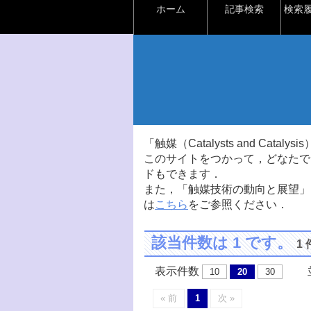
ホーム
記事検索
検索
「触媒（Catalysts and Ca
このサイトをつかって，どなたで
ドもできます．
また，「触媒技術の動向と展望」
は
こちら
をご参照ください．
該当件数は 1 です。
1
表示件数
並
10
20
30
« 前
1
次 »