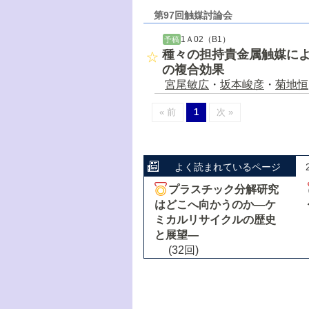
第97回触媒討論会
1Ａ02（B1）
予稿
種々の担持貴金属触媒に
の複合効果
宮尾敏広
・
坂本峻彦
・
菊地恒
« 前
1
次 »
よく読まれているページ
プラスチック分解研究
はどこへ向かうのか―ケ
ミカルリサイクルの歴史
と展望―
(32回)