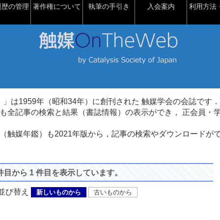
履歴の管理
著作権について
執筆の手引き
入会案内
利用方法・
talysis）」は1959年（昭和34年）に創刊された 触媒学会の会誌です．
も全記事の検索と結果（書誌情報）の表示ができ， 正会員・
（触媒年鑑）も2021年版から，記事の検索やダウンロードが
 件目から 1 件目を表示しています。
び替え
新しいものから
古いものから