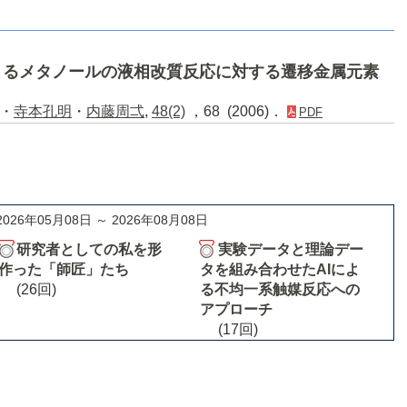
よるメタノールの液相改質反応に対する遷移金属元素
・
寺本孔明
・
内藤周弌
,
48(2)
，68 (2006)．
PDF
2026年05月08日 ～ 2026年08月08日
研究者としての私を形
実験データと理論デー
作った「師匠」たち
タを組み合わせたAIによ
(26回)
る不均一系触媒反応への
アプローチ
(17回)