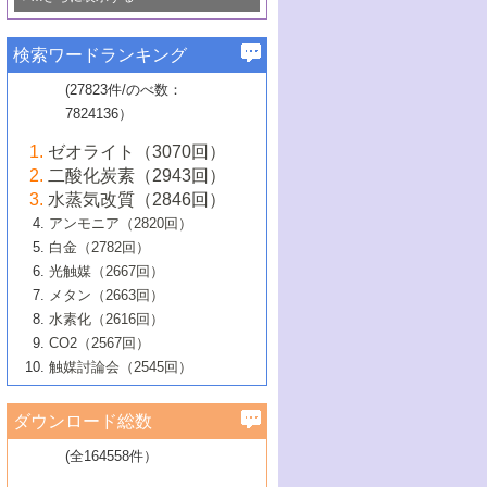
若き触媒の研究者たち～（1）
3号 水処理のための触媒化学
5号 情報学的手法を用いた触媒開発
6号 ヘテロ接合界面
関わる触媒開発動向
B号 第133回触媒討論会（2023年）
6号 窒素とリンの循環のための触媒・機
3号 ナノ粒子・クラスター触媒の最前線
2号 機能性材料の局所構造解析のための
5号 若手による情報発信企画～とびたて
▼58巻（2016年）
4号 光触媒を用いた水分解の最新の研究
6号 カーボンニュートラルに向けた電解
B号 第135回触媒討論会（2025年）
3号 精密高分子合成に関する最近の研究
能性材料
最先端技術
検索ワードランキング
4号 60周年記念企画
若き触媒の研究者たち～（2）
動向
技術
1号 ユニークな構造の高分子を生み出す触
▼57巻（2015年）
動向
B号 第131回触媒討論会（2023年）
3号 無機分離膜材料の開発と触媒反応プ
5号 進化するゼオライト合成技術
6号 石油のノーブル・ユースを志向した
媒技術
(27823件/のべ数：
5号 次世代の触媒プロセスを支えるマイ
B号 第127回触媒討論会（2021年・オン
1号 水素キャリアにかかわる触媒技術の新
4号 バイオマス化成品製造のための触媒
▼56巻（2014年）
ロセスへの適用
触媒技術
7824136）
クロ波
6号 非貴金属系触媒における電気化学的
ライン開催(Zoom)のみ）
2号 リグニンからの化成品製造に向けた触
展開
技術
1号 特殊環境場を利用した材料合成
▼55巻（2013年）
4号 触媒研究における計算科学の利用
酸素還元反応
B号 第129回触媒討論会（2022年・京都
媒技術
6号 メタン転換技術の最新動向
ゼオライト（3070回）
2号 石油精製用触媒の最近の進展
5号 固体触媒による含窒素有機化合物変
2号 光触媒反応機構に関する最新の研究動
1号 高耐久性燃料電池システム用触媒にお
大学：オンライン・対面開催）
▼54巻（2012年）
5号 水素のふるまいを解き明かす最先端
B号 第121回触媒討論会（2018年・東京
3号 触媒研究の最先端～とびたて若き研究
二酸化炭素（2943回）
B号 第125回触媒討論会（2020年・工学
換の最前線
3号 固体酸化物形燃料電池（SOFC）におけ
向
ける新展開
研究
大学）
1号 規則性多孔体の利用技術における最近
▼53巻（2011年）
者たち～（1）
水蒸気改質（2846回）
院大学）
るアノード触媒上での燃料直接改質技術
6号 貴金属使用量低減に向けた自動車排
3号 固体高分子形燃料電池カソード触媒の
2号 リビングラジカル重合の最近の動向
6号 低級アルカンの有効利用のための触
の進歩
アンモニア（2820回）
4号 触媒研究の最先端～とびたて若き研究
1号 金属学から見る合金触媒の新展開
▼52巻（2010年）
ガス浄化触媒の開発
4号 コアシェル構造の制御による触媒機能
開発動向
媒技術
白金（2782回）
3号 天然ガスの化学工業的展開に関する触
2号 第109回触媒討論会
者たち～（2）
2号 第107回触媒討論会
の向上
1号 触媒の劣化対策と長寿命触媒開発
B号 第123回触媒討論会（2019年・大阪
▼51巻（2009年）
4号 人工光合成に向けた近年のアプローチ
光触媒（2667回）
媒技術
B号 第119回触媒討論会（2017年・首都
3号 貴金属低減技術の最新動向
5号 触媒研究の最先端～とびたて若き研究
市立大学）
3号 触媒のその場観察法の進歩（１）
5号 工業触媒およびその周辺技術の最近の
2号 第105回触媒討論会
1号 炭素材料－熱い注目を集める材料－
▼50巻（2008年）
メタン（2663回）
大学東京）
5号 未利用熱エネルギーの有効活用に貢献
4号 貴金属触媒の精密構造制御とその活用
者たち～（3）
4号 貴金属代替技術の最新動向
進歩
水素化（2616回）
4号 触媒のその場観察法の進歩（２）
3号 ナノ構造が拓く新機能
する触媒技術
2号 第103回触媒討論会
1号 触媒化学と学会のこの10年，半世紀，
▼49巻（2007年）
5号 バイオマス化成品製造のための固体触
6号 イオニクス材料と燃料電池・電解合成
5号 光触媒による物質変換反応の新展開
CO2（2567回）
6号 ナノシート
5号 不活性結合の触媒的活性化による有機
そして未来
4号 活性サイトおよびその環境の精密な設
6号 ポリオキソメタレート
3号 環境浄化用光触媒の現状と課題
媒の開発
1号 含フッ素化合物の合成と触媒
▼48巻（2006年）
の最新の研究動向
触媒討論会（2545回）
6号 グラフェン
合成
B号 第115回触媒討論会（2015年・成蹊大
計による触媒の高機能化
2号 第101回触媒討論会
B号 第113回触媒討論会（2014年・ロワジ
4号 水素社会の実現に向けた水素製造・貯
6号 ナノ空間─吸着状態解析から新機能開拓
2号 第99回触媒討論会
B号 第117回触媒討論会（2016年・大阪府
1号 固体酸触媒の最近の進歩
▼47巻（2005年）
学）
7号 水素を利用する化成品合成の新潮流
6号 新しい固体酸触媒技術
5号 触媒を有効に使うための技術
ールホテル豊橋）
蔵技術の進歩
まで─
3号 メソポーラス物質の新展開
立大学）
3号 実用的ファインケミカル合成プロセス
ダウンロード総数
2号 第97回触媒討論会
1号 最近の触媒担体とその効果
▼46巻（2004年）
7号 ゼオライト合成における最近の進歩
6号 第106回触媒討論会
5号 CO
が関わる触媒・材料
B号 第111回触媒討論会（2013年・関西大
4号 錯体を利用したユニークな表面構造の
を実現する触媒
2
3号 リビング重合触媒の最近の展開
2号 第95回触媒討論会
(全164558件）
1号 部分酸化反応触媒の最前線
▼45巻（2003年）
学）
構築と機能
7号 有機分子触媒による精密有機合成
4号 バイオマス活用のための技術開発
6号 第104回触媒討論会
4号 今後の液体燃料を支える触媒技術
3号 化成品を合成するゼオライト触媒
2号 第93回触媒討論会