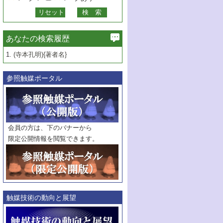
あなたの検索履歴
1.
(寺本孔明){著者名}
参照触媒ポータル
会員の方は、下のバナーから
限定公開情報を閲覧できます。
触媒技術の動向と展望