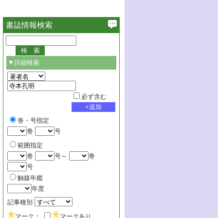
書誌情報検索
▼詳細検索
必ず含む
巻・号指定
巻
号
範囲指定
巻
号～
巻
号
触媒年鑑
年度
記事種別
マーク：
マークあり