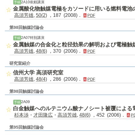
2A10依頼講演
予稿
金属酸化物触媒電極をカソードに用いる燃料電池
高須芳雄
,
50(2)
，187 (2008)．
PDF
第98回触媒討論会
2A07特別講演
予稿
金属触媒の合金化と粒径効果の解明および電極触
高須芳雄
,
48(6)
，370 (2006)．
PDF
研究室紹介
信州大学 高須研究室
高須芳雄
,
48(4)
，286 (2006)．
PDF
第98回触媒討論会
2A09
予稿
白金触媒へのルテニウム酸ナノシート被覆による
杉本渉
・
才田隆広
・
高須芳雄
,
48(6)
，452 (2006)．
P
第95回触媒討論会