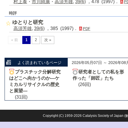
村上泰
・
市川純廣
・
高須芳雄
,
39(6)
，478 (1997)．
P
時評
ゆとりと研究
高須芳雄
,
39(6)
，385 (1997)．
PDF
« 前
1
2
次 »
よく読まれているページ
2026年05月07日 ～ 2026年08
プラスチック分解研究
研究者としての私を形
はどこへ向かうのか―ケ
作った「師匠」たち
ミカルリサイクルの歴史
(26回)
と展望―
(31回)
Copyright (C) 1959-2026 Catalysis Society o