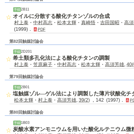
2B11
予稿
オイルに分散する酸化チタンゾルの合成
村上泰
・
中村高志
・
松本太輝
・
真崎悟
・
吉田国昭
・
高須
(1999)．
PDF
第82回触媒討論会
2D201
予稿
希土類多孔化法による酸化チタンの調製
村上泰
・
笠原麻子
・
中村高志
・
松本太輝
・
高須芳雄
,
40(
第79回触媒討論会
2B01
予稿
塩触媒ゾル―ゲル法により調製した薄片状酸化チ
松本太輝
・
村上泰
・
高須芳雄
,
39(2)
，142 (1997)．
P
第80回触媒討論会
1B03
予稿
炭酸水素アンモニウムを用いた酸化ルテニウム微