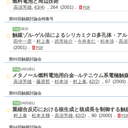
燃料電池と周辺技術
高須芳雄
,
43(4)
，264 (2001)．
PDF
第88回触媒討論会特集号
1B10
予稿
触媒ゾル-ゲル法によるシリカミクロ多孔体・ア
田中一彦
・
村上泰
・
武市祐介
・
今井友仁
・
杉本渉
・
高須
(2001)．
PDF
第85回触媒討論会
1A01(B1)
予稿
メタノール燃料電池用白金─ルテニウム系電極触
高須芳雄
・
藤原哲
・
杉本渉
・
村上泰
,
42(2)
，67 (2000
第85回触媒討論会
2A05(B1)
予稿
重縮合反応における核生成と核成長を制御する触
村上泰
・
松本太輝
・
高須芳雄
,
42(2)
，90 (2000)．
PD
第84回触媒討論会