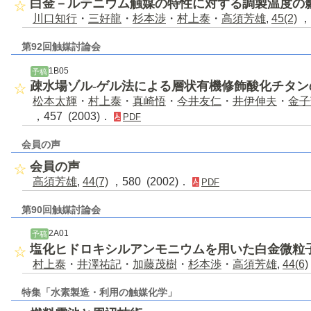
白金－ルテニウム触媒の特性に対する調製温度の
川口知行
・
三好龍
・
杉本渉
・
村上泰
・
高須芳雄
,
45(2)
，
第92回触媒討論会
1B05
予稿
疎水場ゾル-ゲル法による層状有機修飾酸化チタン
松本太輝
・
村上泰
・
真崎悟
・
今井友仁
・
井伊伸夫
・
金子
，457 (2003)．
PDF
会員の声
会員の声
高須芳雄
,
44(7)
，580 (2002)．
PDF
第90回触媒討論会
2A01
予稿
塩化ヒドロキシルアンモニウムを用いた白金微粒
村上泰
・
井澤祐記
・
加藤茂樹
・
杉本渉
・
高須芳雄
,
44(6)
特集「水素製造・利用の触媒化学」