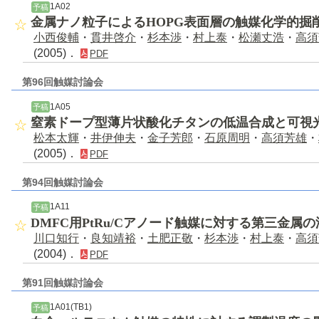
1A02
予稿
金属ナノ粒子によるHOPG表面層の触媒化学的掘
小西俊輔
・
貫井啓介
・
杉本渉
・
村上泰
・
松瀬丈浩
・
高須
(2005)．
PDF
第96回触媒討論会
1A05
予稿
窒素ドープ型薄片状酸化チタンの低温合成と可視
松本太輝
・
井伊伸夫
・
金子芳郎
・
石原周明
・
高須芳雄
・
(2005)．
PDF
第94回触媒討論会
1A11
予稿
DMFC用PtRu/Cアノード触媒に対する第三金属
川口知行
・
良知靖裕
・
土肥正敬
・
杉本渉
・
村上泰
・
高須
(2004)．
PDF
第91回触媒討論会
1A01(TB1)
予稿