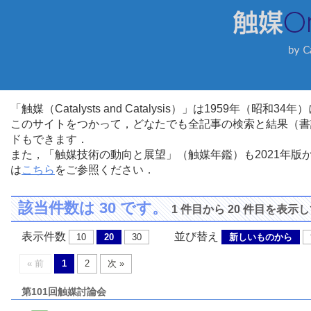
「触媒（Catalysts and Catalysis）」は1959年（昭
このサイトをつかって，どなたでも全記事の検索と結果（書
ドもできます．
また，「触媒技術の動向と展望」（触媒年鑑）も2021年
は
こちら
をご参照ください．
該当件数は 30 です。
1 件目から 20 件目を表示
表示件数
並び替え
10
20
30
新しいものから
« 前
1
2
次 »
第101回触媒討論会