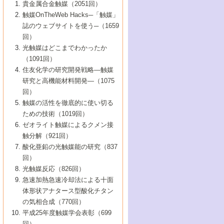
1号 なぜこの触媒が良いのか？
▼44巻（2002年）
貴金属合金触媒（2051回）
5号 若手会員による触媒研究の未来展望1：
8号 高機能化ポリオレフィンに向けた重合
5号 こんな物質，あんな物質―新たな触媒
7号 持続可能社会実現のための触媒および
5号 水素製造・貯蔵のための触媒技術の新
4号 水分解用光触媒材料
3号 特殊エネルギー場の触媒反応
触媒OnTheWeb Hacks─「触媒」
企業編
2号 第91回触媒討論会
触媒の最近の進展
1号 高次制御された触媒の化学
▼43巻（2001年）
の可能性―
触媒関連技術
しい展開
誌のウェブサイトを使う─（1659
5号 時間分解分光の進歩と応用
4号 生体内における金属の触媒作用
6号 第102回触媒討論会
3号 最近の自動車排ガス処理技術
2号 第89回触媒討論会
1号 グリーンケミストリーと触媒
▼42巻（2000年）
6号 第100回触媒討論会
8号 未来を拓く金属錯体
回）
6号 第98回触媒討論会
6号 第96回触媒討論会
5号 ファインケミカルズの展開に寄与する
7号 触媒・化学反応における計算化学の進
4号 触媒研究の現状と将来─第90回触媒討論
3号 触媒を利用した電気化学の新展開
2号 第87回触媒討論会特集号
1号 触媒反応工学の明日を拓く
▼41巻（1999年）
7号 『結晶の化学』を活かした触媒研究
光触媒はどこまでわかったか
7号 基礎化学品製造の触媒技術
触媒
歩
会Aから
7号 未来型金属錯体触媒開発への展望
4号 ナノ材料の調製と機能化
（1091回）
3号 生体触媒とバイオプロセス
2号 第85回触媒討論会
8号 イオン液体の応用
1号 孔、穴、あな?-特異な空間とその利用-
▼40巻（1998年）
8号 多機能型リアクター
6号 第94回触媒討論会
8号 若手研究者による触媒研究の未来展望
5号 基礎化学品製造の触媒技術
8号 超臨界流体を用いた化学プロセスの新
住友化学の研究開発戦略―触媒
5号 こんな触媒が欲しい
4号 水素製造・利用の触媒化学
3号 反応ダイナミクス
2号 第83回触媒討論会
1号 創立40周年記念・触媒化学この10年の
▼39巻（1997年）
2：大学・研究所編
展開
研究と高機能材料開発―（1075
7号 サブナノレベルでみた新しい表面現象
6号 第92回触媒討論会
6号 第90回触媒討論会
5号 触媒研究における新しい切り口：コン
進展と21世紀への提言/創立40周年記念・触
4号 超臨界流体の触媒反応への応用
3号 均一系触媒反応最前線
1号 均一系と不均一系触媒反応-その特徴と
回）
▼38巻（1996年）
8号 オレフィン重合触媒の新たな展
7号 基礎化学品製造の触媒技術
ビナトリアルケミストリー
媒学会この10年の歩みとこれから/創立40周
7号 触媒研究と学術雑誌/情報
5号 触媒のおもしろさをどのように伝える
接点
触媒の活性を徹底的に使い切る
4号 実用炭素材料の新展開
1号 触媒の構造と触媒作用/C1化学を中心と
▼37巻（1995年）
年記念・記録は語る
8号 資源の循環と触媒技術
6号 第88回触媒討論会特集号
か
ための技術（1019回）
8号 若い世代からみた触媒化学の現状と未
2号 第79回触媒討論会
5号 研究の方法論を考える
する21世紀への触媒
1号 ファインケミカルズと固体触媒
▼36巻（1994年）
2号 第81回触媒討論会
ゼオライト触媒によるクメン接
来
7号 企業における触媒研究のブレークスル
6号 第86回触媒討論会
3号 最新NO除去触媒の実用化研究
6号 第84回触媒討論会
2号 第77回触媒討論会
2号 第75回触媒討論会
触分解（921回）
1号 電気化学と触媒
▼35巻（1993年）
ー
3号 計算機触媒化学へのさそい
7号 水素化精製触媒の新しい展開
4号 新しい反応場を目指した触媒調製
7号 機能性金属材料と触媒
3号 オリンピックメダル:金・銀・銅はどん
酸化亜鉛の光触媒能の研究（837
3号 希土類を利用した触媒
2号 第73回触媒討論会
8号 この材料を触媒として使ってみません
4号 触媒劣化の制御と予測
1号 工業触媒開発マニュアル―探索から工
▼34巻（1992年）
8号 新しい反応性と機能性を目指した金属
な触媒作用を示すか
回）
5号 反応・分離技術の新しい展開
8号 触媒研究へのNMRの応用と展望
か？
業化まで
4号 触媒とリサイクル
3号 C4化学の展開
5号 最新の実用プロセスと触媒
クラスタ-化学
1号 インパクトを与えたこの研究
▼33巻（1991年）
光触媒反応（826回）
4号 触媒作用における機能の複合化
6号 第80回触媒討論会
2号 第71回触媒討論会
5号 エネルギー変換触媒
4号 《通常号》
6号 第82回触媒討論会
急速加熱急速冷却法による十面
2号 第69回触媒討論会
1号 触媒プロセス開発マニュアル―探索か
▼32巻（1990年）
5号 未来を拓け！若手研究者
7号 無機―有機ハイブリッド材料の新展開
3号 研究開発のうらおもて―着想と展開
体形状アナタース型酸化チタン
6号 第76回触媒討論会
5号 《通常号》
ら工業化まで，知っておきたいこと PartII
7号 ナノ構造体の化学
3号 ケミカルズ合成触媒―新しい展開と応
1号 21世紀に向けて触媒研究の飛躍をめざ
▼31巻（1989年）
6号 第78回触媒討論会
8号 AFMでみる世界
の気相合成（770回）
4号 触媒劣化と寿命の予測
7号 表面吸着相の新しい展開
用
6号 第74回触媒討論会
2号 第67回触媒討論会
8号 あの反応は今
す―触媒化学の裾野を広げよう
1号 情報科学と反応設計・材料設計
▼30巻（1988年）
7号 ダイナミックな領域への触媒研究の展
平成25年度触媒学会表彰（699
5号 環境に優しい触媒
8号 マイクロポーラス・クリスタル触媒の
4号 触媒調製の科学と技術の最前線
7号 半導体光触媒の基礎と広がり
3号 光触媒
2号 第65回触媒討論会
開/C1化学を中心とする21世紀への触媒
回）