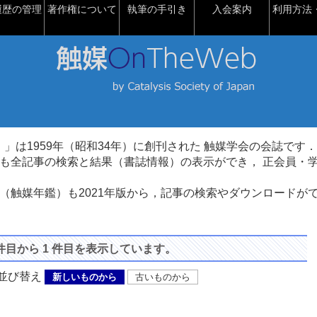
履歴の管理
著作権について
執筆の手引き
入会案内
利用方法・
talysis）」は1959年（昭和34年）に創刊された 触媒学会の会誌です．
も全記事の検索と結果（書誌情報）の表示ができ， 正会員・
（触媒年鑑）も2021年版から，記事の検索やダウンロードが
 件目から 1 件目を表示しています。
び替え
新しいものから
古いものから