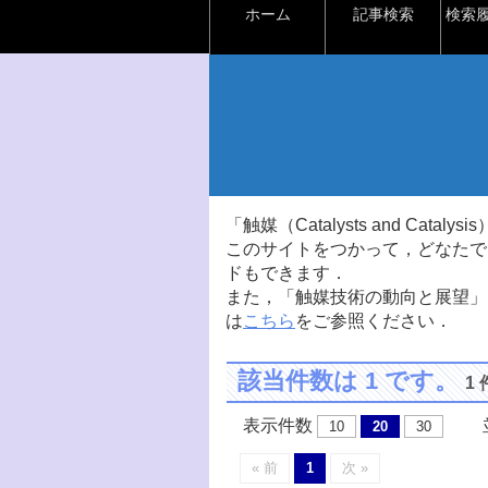
ホーム
記事検索
検索
「触媒（Catalysts and Ca
このサイトをつかって，どなたで
ドもできます．
また，「触媒技術の動向と展望」
は
こちら
をご参照ください．
該当件数は 1 です。
1
表示件数
並
10
20
30
« 前
1
次 »