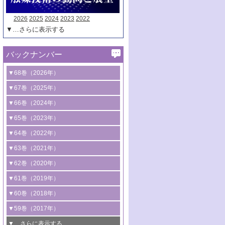
2026
2025
2024
2023
2022
▼…さらに表示する
バックナンバー
▼68巻（2026年）
1号 過酸化水素合成に関する研究動向
▼67巻（2025年）
2号 コンピューター技術により加速する
1号 CO
水素化によるグリーン燃料/グリ
▼66巻（2024年）
2
触媒開発
ーンケミカル製造
1号 低次元ナノ構造を有する触媒材料
▼65巻（2023年）
3号 有機分子変換やCO
資源化のための
2
2号 水素製造のための水分解技術に関す
2号 規制反応場を活用した固体触媒研究
1号 炭素が関わる触媒機能
▼64巻（2022年）
光触媒に関する最近の研究
る最近の研究
の新展開
2号 プラスチックケミカルリサイクルの
1号 合成ガス製造とCOを用いるケミカル
▼63巻（2021年）
B号 第137回触媒討論会（2026年）
3号 オレフィン系樹脂の精密合成に関す
3号 未踏分子変換を目指した酸化触媒プ
ための触媒技術
ズ合成の最新動向
1号 金触媒の新展開
▼62巻（2020年）
る最新技術
ロセスの最前線
3号 非酸化物系金属化合物を基盤とした
2号 化学品合成のための合金触媒開発
2号 ペロブスカイト
1号 触媒設計を拓く欠陥構造のキャラク
▼61巻（2019年）
4号 アルコール類の効率的変換を実現す
4号 シンクロトロン放射光および中性子
触媒材料の開発
3号 CO
の排出削減および有効活用のた
タリゼーション
2
3号 特殊反応場を利用した触媒的分子変
る非貴金属触媒の研究動向
線を利用した触媒解析技術の最先端
1号 物質移動制御に着目した触媒プロセ
▼60巻（2018年）
4号 格子酸素・格子酸素欠陥を利用した
めの触媒技術
換反応
2号 機能化学品製造に資するクリーンな
ス開発
5号 ゼオライトの合成と応用における研
5号 単原子触媒
触媒反応
1号 固体酸触媒の最新の研究動向
▼59巻（2017年）
触媒的酸化反応
4号 若手による情報発信企画～とびたて
4号 多孔質材料を用いた触媒の新展開
究動向
2号 CO
フリー水素サプライチェーンに
2
6号 参照触媒委員会からのお知らせ
5号 生体触媒によるエネルギー変換反応
2号 二酸化炭素からの有用化学品合成
1号 いたるところに，触媒
▼…さらに表示する