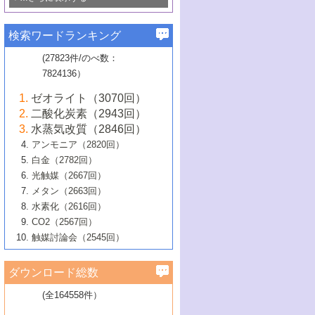
若き触媒の研究者たち～（1）
3号 水処理のための触媒化学
5号 情報学的手法を用いた触媒開発
6号 ヘテロ接合界面
関わる触媒開発動向
B号 第133回触媒討論会（2023年）
6号 窒素とリンの循環のための触媒・機
3号 ナノ粒子・クラスター触媒の最前線
2号 機能性材料の局所構造解析のための
5号 若手による情報発信企画～とびたて
▼58巻（2016年）
4号 光触媒を用いた水分解の最新の研究
6号 カーボンニュートラルに向けた電解
B号 第135回触媒討論会（2025年）
3号 精密高分子合成に関する最近の研究
能性材料
最先端技術
検索ワードランキング
4号 60周年記念企画
若き触媒の研究者たち～（2）
動向
技術
1号 ユニークな構造の高分子を生み出す触
▼57巻（2015年）
動向
B号 第131回触媒討論会（2023年）
3号 無機分離膜材料の開発と触媒反応プ
5号 進化するゼオライト合成技術
6号 石油のノーブル・ユースを志向した
媒技術
(27823件/のべ数：
5号 次世代の触媒プロセスを支えるマイ
B号 第127回触媒討論会（2021年・オン
1号 水素キャリアにかかわる触媒技術の新
4号 バイオマス化成品製造のための触媒
▼56巻（2014年）
ロセスへの適用
触媒技術
7824136）
クロ波
6号 非貴金属系触媒における電気化学的
ライン開催(Zoom)のみ）
2号 リグニンからの化成品製造に向けた触
展開
技術
1号 特殊環境場を利用した材料合成
▼55巻（2013年）
4号 触媒研究における計算科学の利用
酸素還元反応
B号 第129回触媒討論会（2022年・京都
媒技術
6号 メタン転換技術の最新動向
ゼオライト（3070回）
2号 石油精製用触媒の最近の進展
5号 固体触媒による含窒素有機化合物変
2号 光触媒反応機構に関する最新の研究動
1号 高耐久性燃料電池システム用触媒にお
大学：オンライン・対面開催）
▼54巻（2012年）
5号 水素のふるまいを解き明かす最先端
B号 第121回触媒討論会（2018年・東京
3号 触媒研究の最先端～とびたて若き研究
二酸化炭素（2943回）
B号 第125回触媒討論会（2020年・工学
換の最前線
3号 固体酸化物形燃料電池（SOFC）におけ
向
ける新展開
研究
大学）
1号 規則性多孔体の利用技術における最近
▼53巻（2011年）
者たち～（1）
水蒸気改質（2846回）
院大学）
るアノード触媒上での燃料直接改質技術
6号 貴金属使用量低減に向けた自動車排
3号 固体高分子形燃料電池カソード触媒の
2号 リビングラジカル重合の最近の動向
6号 低級アルカンの有効利用のための触
の進歩
アンモニア（2820回）
4号 触媒研究の最先端～とびたて若き研究
1号 金属学から見る合金触媒の新展開
▼52巻（2010年）
ガス浄化触媒の開発
4号 コアシェル構造の制御による触媒機能
開発動向
媒技術
白金（2782回）
3号 天然ガスの化学工業的展開に関する触
2号 第109回触媒討論会
者たち～（2）
2号 第107回触媒討論会
の向上
1号 触媒の劣化対策と長寿命触媒開発
B号 第123回触媒討論会（2019年・大阪
▼51巻（2009年）
4号 人工光合成に向けた近年のアプローチ
光触媒（2667回）
媒技術
B号 第119回触媒討論会（2017年・首都
3号 貴金属低減技術の最新動向
5号 触媒研究の最先端～とびたて若き研究
市立大学）
3号 触媒のその場観察法の進歩（１）
5号 工業触媒およびその周辺技術の最近の
2号 第105回触媒討論会
1号 炭素材料－熱い注目を集める材料－
▼50巻（2008年）
メタン（2663回）
大学東京）
5号 未利用熱エネルギーの有効活用に貢献
4号 貴金属触媒の精密構造制御とその活用
者たち～（3）
4号 貴金属代替技術の最新動向
進歩
水素化（2616回）
4号 触媒のその場観察法の進歩（２）
3号 ナノ構造が拓く新機能
する触媒技術
2号 第103回触媒討論会
1号 触媒化学と学会のこの10年，半世紀，
▼49巻（2007年）
5号 バイオマス化成品製造のための固体触
6号 イオニクス材料と燃料電池・電解合成
5号 光触媒による物質変換反応の新展開
CO2（2567回）
6号 ナノシート
5号 不活性結合の触媒的活性化による有機
そして未来
4号 活性サイトおよびその環境の精密な設
6号 ポリオキソメタレート
3号 環境浄化用光触媒の現状と課題
媒の開発
1号 含フッ素化合物の合成と触媒
▼48巻（2006年）
の最新の研究動向
触媒討論会（2545回）
6号 グラフェン
合成
B号 第115回触媒討論会（2015年・成蹊大
計による触媒の高機能化
2号 第101回触媒討論会
B号 第113回触媒討論会（2014年・ロワジ
4号 水素社会の実現に向けた水素製造・貯
6号 ナノ空間─吸着状態解析から新機能開拓
2号 第99回触媒討論会
B号 第117回触媒討論会（2016年・大阪府
1号 固体酸触媒の最近の進歩
▼47巻（2005年）
学）
7号 水素を利用する化成品合成の新潮流
6号 新しい固体酸触媒技術
5号 触媒を有効に使うための技術
ールホテル豊橋）
蔵技術の進歩
まで─
3号 メソポーラス物質の新展開
立大学）
3号 実用的ファインケミカル合成プロセス
ダウンロード総数
2号 第97回触媒討論会
1号 最近の触媒担体とその効果
▼46巻（2004年）
7号 ゼオライト合成における最近の進歩
6号 第106回触媒討論会
5号 CO
が関わる触媒・材料
B号 第111回触媒討論会（2013年・関西大
4号 錯体を利用したユニークな表面構造の
を実現する触媒
2
3号 リビング重合触媒の最近の展開
2号 第95回触媒討論会
(全164558件）
1号 部分酸化反応触媒の最前線
▼45巻（2003年）
学）
構築と機能
7号 有機分子触媒による精密有機合成
4号 バイオマス活用のための技術開発
6号 第104回触媒討論会
4号 今後の液体燃料を支える触媒技術
3号 化成品を合成するゼオライト触媒
2号 第93回触媒討論会