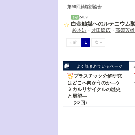
第98回触媒討論会
2A09
予稿
白金触媒へのルテニウム
杉本渉
・
才田隆広
・
高須芳雄
« 前
1
次 »
よく読まれているページ
プラスチック分解研究
はどこへ向かうのか―ケ
ミカルリサイクルの歴史
と展望―
(32回)