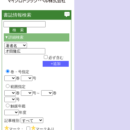
書誌情報検索
▼詳細検索
必ず含む
巻・号指定
巻
号
範囲指定
巻
号～
巻
号
触媒年鑑
年度
記事種別
マーク：
マークあり