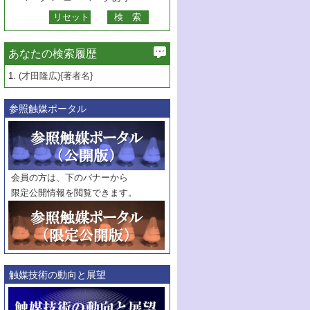
あなたの検索履歴
1.
(才田隆広){著者名}
参照触媒ポータル
会員の方は、下のバナーから
限定公開情報を閲覧できます。
触媒技術の動向と展望