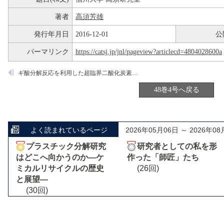
著者
高須芳雄
発行年月日
2016-12-01
公
パーマリンク
https://catsj.jp/jnl/pageview?articlecd=4804028600a
ギ酸分解反応を利用した超臨界二酸化炭素流通式水素化反応システム
48巻4号へ戻る
よく読まれているページ
2026年05月06日 ～ 2026年08
プラスチック分解研究
研究者としての私を形
はどこへ向かうのか―ケ
作った「師匠」たち
ミカルリサイクルの歴史
(26回)
と展望―
(30回)