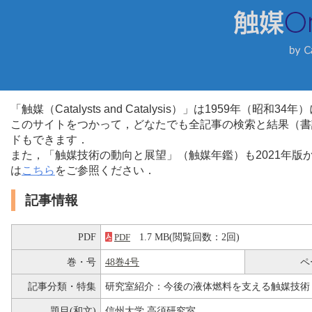
「触媒（Catalysts and Catalysis）」は1959年（昭
このサイトをつかって，どなたでも全記事の検索と結果（書
ドもできます．
また，「触媒技術の動向と展望」（触媒年鑑）も2021年
は
こちら
をご参照ください．
記事情報
PDF
1.7 MB(閲覧回数：2回)
PDF
巻・号
48巻4号
ペ
記事分類・特集
研究室紹介：今後の液体燃料を支える触媒技術
題目(和文)
信州大学 高須研究室