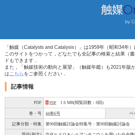
「触媒（Catalysts and Catalysis）」は1959年（昭
このサイトをつかって，どなたでも全記事の検索と結果（書
ドもできます．
また，「触媒技術の動向と展望」（触媒年鑑）も2021年
は
こちら
をご参照ください．
記事情報
PDF
1.6 MB(閲覧回数：0回)
PDF
巻・号
44巻6号
ペ
記事分類・特集
第90回触媒討論会特集号：第90回触媒討論会
題目(和文)
塩化ヒドロキシルアンモニウムを用いた白金微