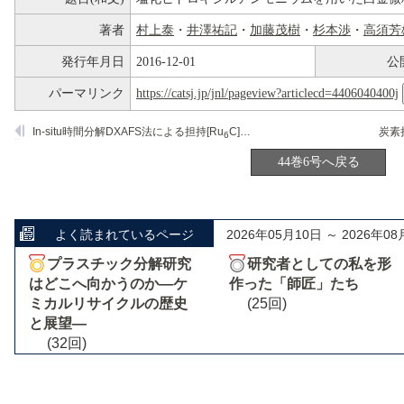
著者
村上泰
・
井澤祐記
・
加藤茂樹
・
杉本渉
・
高須芳
発行年月日
2016-12-01
公
パーマリンク
https://catsj.jp/jnl/pageview?articlecd=4406040400j
In-situ時間分解DXAFS法による担持[Ru
C]クラスターの構造速度論に関する研究
6
44巻6号へ戻る
よく読まれているページ
2026年05月10日 ～ 2026年08
プラスチック分解研究
研究者としての私を形
はどこへ向かうのか―ケ
作った「師匠」たち
ミカルリサイクルの歴史
(25回)
と展望―
(32回)