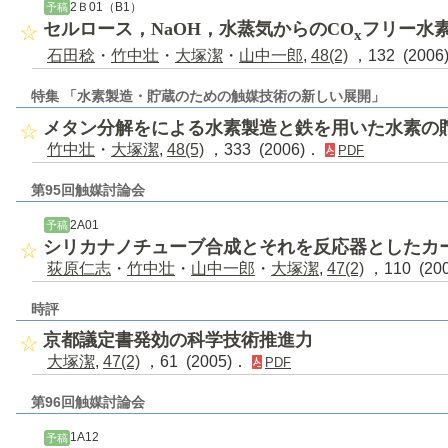
2Ｂ01（B1）
予稿
セルロース，NaOH，水蒸気からのCO
フリー水
x
石田稔
・
竹中壮
・
大塚潔
・
山中一郎
,
48(2)
，132 (200
特集 「水素製造・貯蔵のための触媒技術の新しい展開」
メタン分解をによる水素製造と鉄を用いた水素の
竹中壮
・
大塚潔
,
48(5)
，333 (2006)．
PDF
第95回触媒討論会
2A01
予稿
シリカナノチューブ合成とそれを反応器としたカ
荻原仁志
・
竹中壮
・
山中一郎
・
大塚潔
,
47(2)
，110 (20
時評
京都議定書発効の科学技術推進力
大塚潔
,
47(2)
，61 (2005)．
PDF
第96回触媒討論会
1A12
予稿