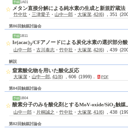
1A01
予稿
メタン直接分解による純水素の生成と新規貯蔵法
竹中壮
・
三津愛子
・
山中一郎
・
大塚潔
,
42(6)
，351 (20
第86回触媒討論会
1B11
予稿
Ir(acac)
/CFアノードによる炭化水素の選択部分
3
山中一郎
・
古川泰志
・
竹中壮
・
大塚潔
,
42(6)
，439 (20
解説
窒素酸化物を用いた酸化反応
大塚潔
・
山中一郎
,
41(8)
，606 (1999)．
PDF
第84回触媒討論会
1B04
予稿
酸素分子のみを酸化剤とするMoV-oxide/SiO
触媒
2
山中一郎
・
片桐誠之
・
竹中壮
・
大塚潔
,
41(6)
，438 (19
第82回触媒討論会