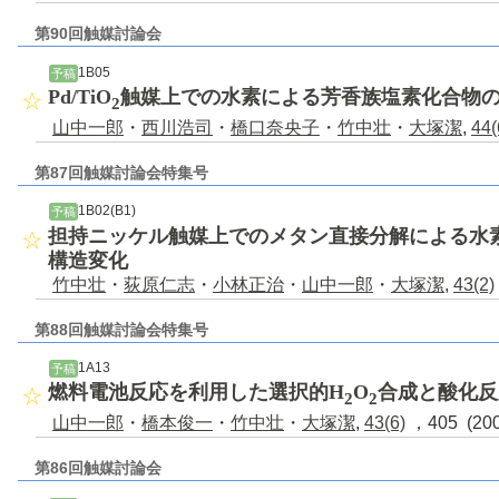
第90回触媒討論会
1B05
予稿
Pd/TiO
触媒上での水素による芳香族塩素化合物
2
山中一郎
・
西川浩司
・
橋口奈央子
・
竹中壮
・
大塚潔
,
44(
第87回触媒討論会特集号
1B02(B1)
予稿
担持ニッケル触媒上でのメタン直接分解による水
構造変化
竹中壮
・
荻原仁志
・
小林正治
・
山中一郎
・
大塚潔
,
43(2)
第88回触媒討論会特集号
1A13
予稿
燃料電池反応を利用した選択的H
O
合成と酸化反
2
2
山中一郎
・
橋本俊一
・
竹中壮
・
大塚潔
,
43(6)
，405 (20
第86回触媒討論会