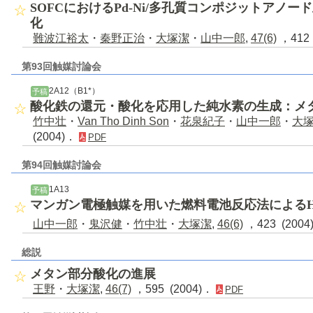
SOFCにおけるPd-Ni/多孔質コンポジットアノ
化
難波江裕太
・
秦野正治
・
大塚潔
・
山中一郎
,
47(6)
，412 
第93回触媒討論会
2A12（B1*）
予稿
酸化鉄の還元・酸化を応用した純水素の生成：メ
竹中壮
・
Van Tho Dinh Son
・
花泉紀子
・
山中一郎
・
大
(2004)．
PDF
第94回触媒討論会
1A13
予稿
マンガン電極触媒を用いた燃料電池反応法による
山中一郎
・
鬼沢健
・
竹中壮
・
大塚潔
,
46(6)
，423 (200
総説
メタン部分酸化の進展
王野
・
大塚潔
,
46(7)
，595 (2004)．
PDF