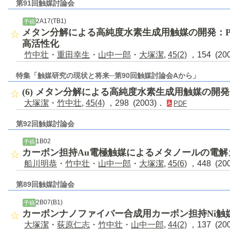
第91回触媒討論会
2A17(TB1)
予稿
メタン分解による高純度水素生成用触媒の開発：P
高活性化
竹中壮
・
重田幸生
・
山中一郎
・
大塚潔
,
45(2)
，154 (20
特集「触媒研究の現状と将来─第90回触媒討論会Aから」
(6) メタン分解による高純度水素生成用触媒の開発
大塚潔
・
竹中壮
,
45(4)
，298 (2003)．
PDF
第92回触媒討論会
1B02
予稿
カーボン担持Au電極触媒によるメタノールの電解
船川明恭
・
竹中壮
・
山中一郎
・
大塚潔
,
45(6)
，448 (20
第89回触媒討論会
2B07(B1)
予稿
カーボンナノファイバー合成用カーボン担持Ni触
大塚潔
・
荻原仁志
・
竹中壮
・
山中一郎
,
44(2)
，137 (20