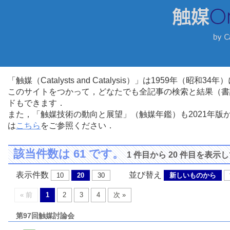
「触媒（Catalysts and Catalysis）」は1959年（昭
このサイトをつかって，どなたでも全記事の検索と結果（書
ドもできます．
また，「触媒技術の動向と展望」（触媒年鑑）も2021年
は
こちら
をご参照ください．
該当件数は 61 です。
1 件目から 20 件目を表示
表示件数
並び替え
10
20
30
新しいものから
« 前
1
2
3
4
次 »
第97回触媒討論会