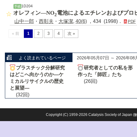
1D204
予稿
オレフィン―NO
電池によるエチレンおよびプロ
2
山中一郎
・
西彰夫
・
大塚潔
,
40(6)
，434 (1998)．
PDF
« 前
1
2
3
4
次 »
よく読まれているページ
2026年05月07日 ～ 2026年08
プラスチック分解研究
研究者としての私を形
はどこへ向かうのか―ケ
作った「師匠」たち
ミカルリサイクルの歴史
(26回)
と展望―
(32回)
Copyright (C) 1959-2026 Catalysis Society o