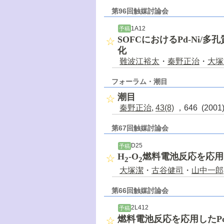
第96回触媒討論会
1A12
予稿
SOFCにおけるPd-Ni
化
難波江裕太
・
秦野正治
・
大塚
フォーラム・潮目
潮目
秦野正治
,
43(8)
，646 (200
第67回触媒討論会
D25
予稿
H
-O
燃料電池反応を応用
2
2
大塚潔
・
古谷健司
・
山中一郎
第66回触媒討論会
2L412
予稿
燃料電池反応を応用したP