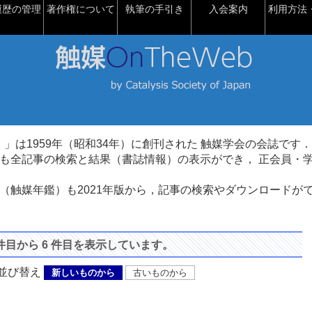
履歴の管理
著作権について
執筆の手引き
入会案内
利用方法・
talysis）」は1959年（昭和34年）に創刊された 触媒学会の会誌です．
も全記事の検索と結果（書誌情報）の表示ができ， 正会員・
（触媒年鑑）も2021年版から，記事の検索やダウンロードが
 件目から 6 件目を表示しています。
び替え
新しいものから
古いものから