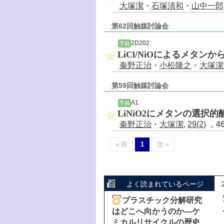
大塚潔
・
石塚清和
・
山中一郎
第62回触媒討論会
2D202
予稿
LiCl/NiOによるメタ
秦野正治
・
小松隆之
・
大塚潔
第59回触媒討論会
A1
予稿
LiNiO2にメタンの選択
秦野正治
・
大塚潔
,
29(2)
，46
« 前
1
次 »
よく読まれているページ
プラスチック分解研究
はどこへ向かうのか―ケ
ミカルリサイクルの歴史