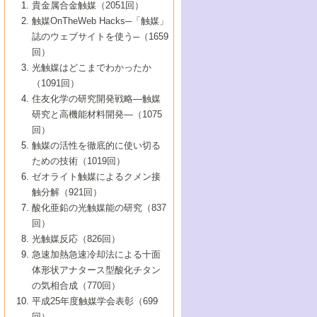
1号 なぜこの触媒が良いのか？
▼44巻（2002年）
貴金属合金触媒（2051回）
5号 若手会員による触媒研究の未来展望1：
8号 高機能化ポリオレフィンに向けた重合
5号 こんな物質，あんな物質―新たな触媒
7号 持続可能社会実現のための触媒および
5号 水素製造・貯蔵のための触媒技術の新
4号 水分解用光触媒材料
3号 特殊エネルギー場の触媒反応
触媒OnTheWeb Hacks─「触媒」
企業編
2号 第91回触媒討論会
触媒の最近の進展
1号 高次制御された触媒の化学
▼43巻（2001年）
の可能性―
触媒関連技術
しい展開
誌のウェブサイトを使う─（1659
5号 時間分解分光の進歩と応用
4号 生体内における金属の触媒作用
6号 第102回触媒討論会
3号 最近の自動車排ガス処理技術
2号 第89回触媒討論会
1号 グリーンケミストリーと触媒
▼42巻（2000年）
6号 第100回触媒討論会
8号 未来を拓く金属錯体
回）
6号 第98回触媒討論会
6号 第96回触媒討論会
5号 ファインケミカルズの展開に寄与する
7号 触媒・化学反応における計算化学の進
4号 触媒研究の現状と将来─第90回触媒討論
3号 触媒を利用した電気化学の新展開
2号 第87回触媒討論会特集号
1号 触媒反応工学の明日を拓く
▼41巻（1999年）
7号 『結晶の化学』を活かした触媒研究
光触媒はどこまでわかったか
7号 基礎化学品製造の触媒技術
触媒
歩
会Aから
7号 未来型金属錯体触媒開発への展望
4号 ナノ材料の調製と機能化
（1091回）
3号 生体触媒とバイオプロセス
2号 第85回触媒討論会
8号 イオン液体の応用
1号 孔、穴、あな?-特異な空間とその利用-
▼40巻（1998年）
8号 多機能型リアクター
6号 第94回触媒討論会
8号 若手研究者による触媒研究の未来展望
5号 基礎化学品製造の触媒技術
8号 超臨界流体を用いた化学プロセスの新
住友化学の研究開発戦略―触媒
5号 こんな触媒が欲しい
4号 水素製造・利用の触媒化学
3号 反応ダイナミクス
2号 第83回触媒討論会
1号 創立40周年記念・触媒化学この10年の
▼39巻（1997年）
2：大学・研究所編
展開
研究と高機能材料開発―（1075
7号 サブナノレベルでみた新しい表面現象
6号 第92回触媒討論会
6号 第90回触媒討論会
5号 触媒研究における新しい切り口：コン
進展と21世紀への提言/創立40周年記念・触
4号 超臨界流体の触媒反応への応用
3号 均一系触媒反応最前線
1号 均一系と不均一系触媒反応-その特徴と
回）
▼38巻（1996年）
8号 オレフィン重合触媒の新たな展
7号 基礎化学品製造の触媒技術
ビナトリアルケミストリー
媒学会この10年の歩みとこれから/創立40周
7号 触媒研究と学術雑誌/情報
5号 触媒のおもしろさをどのように伝える
接点
触媒の活性を徹底的に使い切る
4号 実用炭素材料の新展開
1号 触媒の構造と触媒作用/C1化学を中心と
▼37巻（1995年）
年記念・記録は語る
8号 資源の循環と触媒技術
6号 第88回触媒討論会特集号
か
ための技術（1019回）
8号 若い世代からみた触媒化学の現状と未
2号 第79回触媒討論会
5号 研究の方法論を考える
する21世紀への触媒
1号 ファインケミカルズと固体触媒
▼36巻（1994年）
2号 第81回触媒討論会
ゼオライト触媒によるクメン接
来
7号 企業における触媒研究のブレークスル
6号 第86回触媒討論会
3号 最新NO除去触媒の実用化研究
6号 第84回触媒討論会
2号 第77回触媒討論会
2号 第75回触媒討論会
触分解（921回）
1号 電気化学と触媒
▼35巻（1993年）
ー
3号 計算機触媒化学へのさそい
7号 水素化精製触媒の新しい展開
4号 新しい反応場を目指した触媒調製
7号 機能性金属材料と触媒
3号 オリンピックメダル:金・銀・銅はどん
酸化亜鉛の光触媒能の研究（837
3号 希土類を利用した触媒
2号 第73回触媒討論会
8号 この材料を触媒として使ってみません
4号 触媒劣化の制御と予測
1号 工業触媒開発マニュアル―探索から工
▼34巻（1992年）
8号 新しい反応性と機能性を目指した金属
な触媒作用を示すか
回）
5号 反応・分離技術の新しい展開
8号 触媒研究へのNMRの応用と展望
か？
業化まで
4号 触媒とリサイクル
3号 C4化学の展開
5号 最新の実用プロセスと触媒
クラスタ-化学
1号 インパクトを与えたこの研究
▼33巻（1991年）
光触媒反応（826回）
4号 触媒作用における機能の複合化
6号 第80回触媒討論会
2号 第71回触媒討論会
5号 エネルギー変換触媒
4号 《通常号》
6号 第82回触媒討論会
急速加熱急速冷却法による十面
2号 第69回触媒討論会
1号 触媒プロセス開発マニュアル―探索か
▼32巻（1990年）
5号 未来を拓け！若手研究者
7号 無機―有機ハイブリッド材料の新展開
3号 研究開発のうらおもて―着想と展開
体形状アナタース型酸化チタン
6号 第76回触媒討論会
5号 《通常号》
ら工業化まで，知っておきたいこと PartII
7号 ナノ構造体の化学
3号 ケミカルズ合成触媒―新しい展開と応
1号 21世紀に向けて触媒研究の飛躍をめざ
▼31巻（1989年）
6号 第78回触媒討論会
8号 AFMでみる世界
の気相合成（770回）
4号 触媒劣化と寿命の予測
7号 表面吸着相の新しい展開
用
6号 第74回触媒討論会
2号 第67回触媒討論会
8号 あの反応は今
す―触媒化学の裾野を広げよう
1号 情報科学と反応設計・材料設計
▼30巻（1988年）
7号 ダイナミックな領域への触媒研究の展
平成25年度触媒学会表彰（699
5号 環境に優しい触媒
8号 マイクロポーラス・クリスタル触媒の
4号 触媒調製の科学と技術の最前線
7号 半導体光触媒の基礎と広がり
3号 光触媒
2号 第65回触媒討論会
開/C1化学を中心とする21世紀への触媒
回）