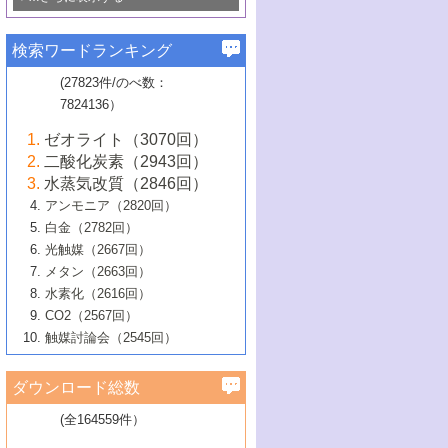
若き触媒の研究者たち～（1）
3号 水処理のための触媒化学
5号 情報学的手法を用いた触媒開発
6号 ヘテロ接合界面
関わる触媒開発動向
B号 第133回触媒討論会（2023年）
6号 窒素とリンの循環のための触媒・機
3号 ナノ粒子・クラスター触媒の最前線
2号 機能性材料の局所構造解析のための
5号 若手による情報発信企画～とびたて
▼58巻（2016年）
4号 光触媒を用いた水分解の最新の研究
6号 カーボンニュートラルに向けた電解
B号 第135回触媒討論会（2025年）
3号 精密高分子合成に関する最近の研究
能性材料
最先端技術
検索ワードランキング
4号 60周年記念企画
若き触媒の研究者たち～（2）
動向
技術
1号 ユニークな構造の高分子を生み出す触
▼57巻（2015年）
動向
B号 第131回触媒討論会（2023年）
3号 無機分離膜材料の開発と触媒反応プ
5号 進化するゼオライト合成技術
6号 石油のノーブル・ユースを志向した
媒技術
(27823件/のべ数：
5号 次世代の触媒プロセスを支えるマイ
B号 第127回触媒討論会（2021年・オン
1号 水素キャリアにかかわる触媒技術の新
4号 バイオマス化成品製造のための触媒
▼56巻（2014年）
ロセスへの適用
触媒技術
7824136）
クロ波
6号 非貴金属系触媒における電気化学的
ライン開催(Zoom)のみ）
2号 リグニンからの化成品製造に向けた触
展開
技術
1号 特殊環境場を利用した材料合成
▼55巻（2013年）
4号 触媒研究における計算科学の利用
酸素還元反応
B号 第129回触媒討論会（2022年・京都
媒技術
6号 メタン転換技術の最新動向
ゼオライト（3070回）
2号 石油精製用触媒の最近の進展
5号 固体触媒による含窒素有機化合物変
2号 光触媒反応機構に関する最新の研究動
1号 高耐久性燃料電池システム用触媒にお
大学：オンライン・対面開催）
▼54巻（2012年）
5号 水素のふるまいを解き明かす最先端
B号 第121回触媒討論会（2018年・東京
3号 触媒研究の最先端～とびたて若き研究
二酸化炭素（2943回）
B号 第125回触媒討論会（2020年・工学
換の最前線
3号 固体酸化物形燃料電池（SOFC）におけ
向
ける新展開
研究
大学）
1号 規則性多孔体の利用技術における最近
▼53巻（2011年）
者たち～（1）
水蒸気改質（2846回）
院大学）
るアノード触媒上での燃料直接改質技術
6号 貴金属使用量低減に向けた自動車排
3号 固体高分子形燃料電池カソード触媒の
2号 リビングラジカル重合の最近の動向
6号 低級アルカンの有効利用のための触
の進歩
アンモニア（2820回）
4号 触媒研究の最先端～とびたて若き研究
1号 金属学から見る合金触媒の新展開
▼52巻（2010年）
ガス浄化触媒の開発
4号 コアシェル構造の制御による触媒機能
開発動向
媒技術
白金（2782回）
3号 天然ガスの化学工業的展開に関する触
2号 第109回触媒討論会
者たち～（2）
2号 第107回触媒討論会
の向上
1号 触媒の劣化対策と長寿命触媒開発
B号 第123回触媒討論会（2019年・大阪
▼51巻（2009年）
4号 人工光合成に向けた近年のアプローチ
光触媒（2667回）
媒技術
B号 第119回触媒討論会（2017年・首都
3号 貴金属低減技術の最新動向
5号 触媒研究の最先端～とびたて若き研究
市立大学）
3号 触媒のその場観察法の進歩（１）
5号 工業触媒およびその周辺技術の最近の
2号 第105回触媒討論会
1号 炭素材料－熱い注目を集める材料－
▼50巻（2008年）
メタン（2663回）
大学東京）
5号 未利用熱エネルギーの有効活用に貢献
4号 貴金属触媒の精密構造制御とその活用
者たち～（3）
4号 貴金属代替技術の最新動向
進歩
水素化（2616回）
4号 触媒のその場観察法の進歩（２）
3号 ナノ構造が拓く新機能
する触媒技術
2号 第103回触媒討論会
1号 触媒化学と学会のこの10年，半世紀，
▼49巻（2007年）
5号 バイオマス化成品製造のための固体触
6号 イオニクス材料と燃料電池・電解合成
5号 光触媒による物質変換反応の新展開
CO2（2567回）
6号 ナノシート
5号 不活性結合の触媒的活性化による有機
そして未来
4号 活性サイトおよびその環境の精密な設
6号 ポリオキソメタレート
3号 環境浄化用光触媒の現状と課題
媒の開発
1号 含フッ素化合物の合成と触媒
▼48巻（2006年）
の最新の研究動向
触媒討論会（2545回）
6号 グラフェン
合成
B号 第115回触媒討論会（2015年・成蹊大
計による触媒の高機能化
2号 第101回触媒討論会
B号 第113回触媒討論会（2014年・ロワジ
4号 水素社会の実現に向けた水素製造・貯
6号 ナノ空間─吸着状態解析から新機能開拓
2号 第99回触媒討論会
B号 第117回触媒討論会（2016年・大阪府
1号 固体酸触媒の最近の進歩
▼47巻（2005年）
学）
7号 水素を利用する化成品合成の新潮流
6号 新しい固体酸触媒技術
5号 触媒を有効に使うための技術
ールホテル豊橋）
蔵技術の進歩
まで─
3号 メソポーラス物質の新展開
立大学）
3号 実用的ファインケミカル合成プロセス
ダウンロード総数
2号 第97回触媒討論会
1号 最近の触媒担体とその効果
▼46巻（2004年）
7号 ゼオライト合成における最近の進歩
6号 第106回触媒討論会
5号 CO
が関わる触媒・材料
B号 第111回触媒討論会（2013年・関西大
4号 錯体を利用したユニークな表面構造の
を実現する触媒
2
3号 リビング重合触媒の最近の展開
2号 第95回触媒討論会
(全164559件）
1号 部分酸化反応触媒の最前線
▼45巻（2003年）
学）
構築と機能
7号 有機分子触媒による精密有機合成
4号 バイオマス活用のための技術開発
6号 第104回触媒討論会
4号 今後の液体燃料を支える触媒技術
3号 化成品を合成するゼオライト触媒
2号 第93回触媒討論会