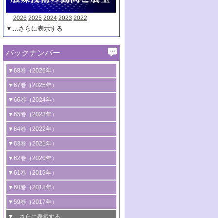
2026
2025
2024
2023
2022
▼…さらに表示する
バックナンバー
▼68巻（2026年）
1号 過酸化水素合成に関する研究動向
▼67巻（2025年）
2号 コンピューター技術により加速する
1号 CO
水素化によるグリーン燃料/グリ
▼66巻（2024年）
2
触媒開発
ーンケミカル製造
1号 低次元ナノ構造を有する触媒材料
▼65巻（2023年）
3号 有機分子変換やCO
資源化のための
2
2号 水素製造のための水分解技術に関す
2号 規制反応場を活用した固体触媒研究
1号 炭素が関わる触媒機能
▼64巻（2022年）
光触媒に関する最近の研究
る最近の研究
の新展開
2号 プラスチックケミカルリサイクルの
1号 合成ガス製造とCOを用いるケミカル
▼63巻（2021年）
B号 第137回触媒討論会（2026年）
3号 オレフィン系樹脂の精密合成に関す
3号 未踏分子変換を目指した酸化触媒プ
ための触媒技術
ズ合成の最新動向
1号 金触媒の新展開
▼62巻（2020年）
る最新技術
ロセスの最前線
3号 非酸化物系金属化合物を基盤とした
2号 化学品合成のための合金触媒開発
2号 ペロブスカイト
1号 触媒設計を拓く欠陥構造のキャラク
▼61巻（2019年）
4号 アルコール類の効率的変換を実現す
4号 シンクロトロン放射光および中性子
触媒材料の開発
3号 CO
の排出削減および有効活用のた
タリゼーション
2
3号 特殊反応場を利用した触媒的分子変
る非貴金属触媒の研究動向
線を利用した触媒解析技術の最先端
1号 物質移動制御に着目した触媒プロセ
▼60巻（2018年）
4号 格子酸素・格子酸素欠陥を利用した
めの触媒技術
換反応
2号 機能化学品製造に資するクリーンな
ス開発
5号 ゼオライトの合成と応用における研
5号 単原子触媒
触媒反応
1号 固体酸触媒の最新の研究動向
▼59巻（2017年）
触媒的酸化反応
4号 若手による情報発信企画～とびたて
4号 多孔質材料を用いた触媒の新展開
究動向
2号 CO
フリー水素サプライチェーンに
2
6号 参照触媒委員会からのお知らせ
5号 生体触媒によるエネルギー変換反応
2号 二酸化炭素からの有用化学品合成
1号 いたるところに，触媒
▼…さらに表示する