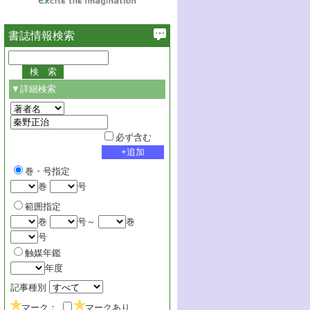
書誌情報検索
▼詳細検索
必ず含む
巻・号指定
巻
号
範囲指定
巻
号～
巻
号
触媒年鑑
年度
記事種別
マーク：
マークあり