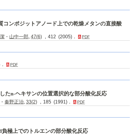
/多孔質コンポジットアノード上での乾燥メタンの直接酸
潔
・
山中一郎
,
47(6)
，412 (2005)．
PDF
1)．
PDF
したn-ヘキサンの位置選択的な部分酸化反応
・
秦野正治
,
33(2)
，185 (1991)．
PDF
d負極上でのトルエンの部分酸化反応