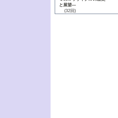
と展望―
(32回)