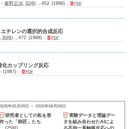
・
秦野正治
,
32(6)
，452 (1990)．
PDF
ンからエチレンの選択的合成反応
,
30(6)
，472 (1988)．
PDF
的酸化カップリング反応
 (1987)．
PDF
2026年05月09日 ～ 2026年08月09日
研究者としての私を形
実験データと理論デー
作った「師匠」たち
タを組み合わせたAIによ
(25回)
る不均一系触媒反応への