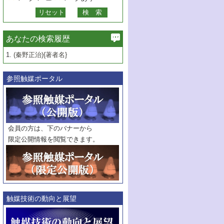
あなたの検索履歴
1.
(秦野正治){著者名}
参照触媒ポータル
会員の方は、下のバナーから
限定公開情報を閲覧できます。
触媒技術の動向と展望