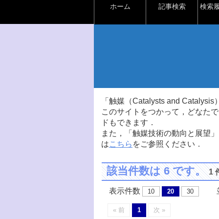
ホーム
記事検索
検索
「触媒（Catalysts and Ca
このサイトをつかって，どなたで
ドもできます．
また，「触媒技術の動向と展望」
は
こちら
をご参照ください．
該当件数は 6 です。
1
表示件数
並
10
20
30
« 前
1
次 »