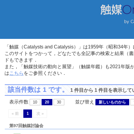
「触媒（Catalysts and Catalysis）」は1959年（昭
このサイトをつかって，どなたでも全記事の検索と結果（書
ドもできます．
また，「触媒技術の動向と展望」（触媒年鑑）も2021年
は
こちら
をご参照ください．
該当件数は 1 です。
1 件目から 1 件目を表示し
表示件数
並び替え
10
20
30
新しいものから
« 前
1
次 »
第97回触媒討論会