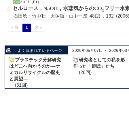
2Ｂ01（B1）
予稿
セルロース，NaOH，水蒸気からのCO
フリー水
x
石田稔
・
竹中壮
・
大塚潔
・
山中一郎
,
48(2)
，132 (200
« 前
1
次 »
よく読まれているページ
2026年05月07日 ～ 2026年08
プラスチック分解研究
研究者としての私を形
はどこへ向かうのか―ケ
作った「師匠」たち
ミカルリサイクルの歴史
(26回)
と展望―
(31回)