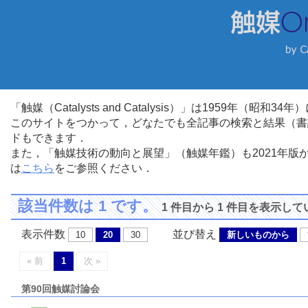
「触媒（Catalysts and Catalysis）」は1959年（昭
このサイトをつかって，どなたでも全記事の検索と結果（書
ドもできます．
また，「触媒技術の動向と展望」（触媒年鑑）も2021年
は
こちら
をご参照ください．
該当件数は 1 です。
1 件目から 1 件目を表示し
表示件数
並び替え
10
20
30
新しいものから
« 前
1
次 »
第90回触媒討論会