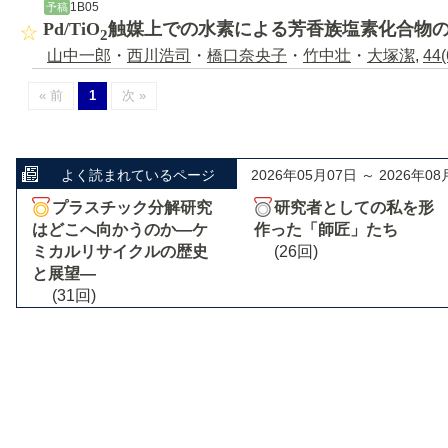
1B05
予稿
Pd/TiO
触媒上での水素による芳香族塩素化合物
2
山中一郎
・
西川浩司
・
橋口奈央子
・
竹中壮
・
大塚潔
,
44(
« 前
1
次 »
よく読まれているページ
2026年05月07日 ～ 2026年08
プラスチック分解研究
研究者としての私を形
はどこへ向かうのか―ケ
作った「師匠」たち
ミカルリサイクルの歴史
(26回)
と展望―
(31回)