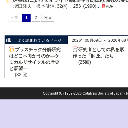
定容法によるゼオライト結晶内有効拡散係数の測
増田隆夫
・
橋本健治
,
32(4)
，253 (1990)．
PDF
« 前
1
2
次 »
よく読まれているページ
2026年05月09日 ～ 2026年08
プラスチック分解研究
研究者としての私を形
はどこへ向かうのか―ケ
作った「師匠」たち
ミカルリサイクルの歴史
(25回)
と展望―
(32回)
Copyright (C) 1959-2026 Catalysis Society o