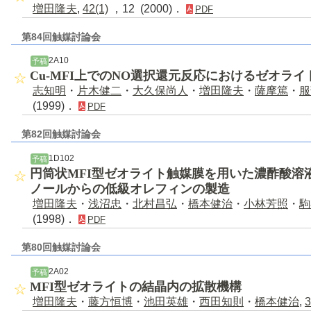
増田隆夫
,
42(1)
，12 (2000)．
PDF
第84回触媒討論会
2A10
予稿
Cu-MFI上でのNO選択還元反応におけるゼオラ
志知明
・
片木健二
・
大久保尚人
・
増田隆夫
・
薩摩篤
・
服
(1999)．
PDF
第82回触媒討論会
1D102
予稿
円筒状MFI型ゼオライト触媒膜を用いた濃酢酸溶
ノールからの低級オレフィンの製造
増田隆夫
・
浅沼忠
・
北村昌弘
・
橋本健治
・
小林芳照
・
駒
(1998)．
PDF
第80回触媒討論会
2A02
予稿
MFI型ゼオライトの結晶内の拡散機構
増田隆夫
・
藤方恒博
・
池田英雄
・
西田知則
・
橋本健治
,
3