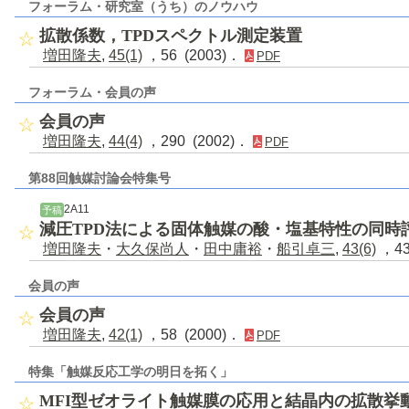
フォーラム・研究室（うち）のノウハウ
拡散係数，TPDスペクトル測定装置
増田隆夫
,
45(1)
，56 (2003)．
PDF
フォーラム・会員の声
会員の声
増田隆夫
,
44(4)
，290 (2002)．
PDF
第88回触媒討論会特集号
2A11
予稿
減圧TPD法による固体触媒の酸・塩基特性の同時
増田隆夫
・
大久保尚人
・
田中庸裕
・
船引卓三
,
43(6)
，43
会員の声
会員の声
増田隆夫
,
42(1)
，58 (2000)．
PDF
特集「触媒反応工学の明日を拓く」
MFI型ゼオライト触媒膜の応用と結晶内の拡散挙