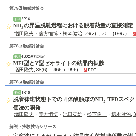
第79回触媒討論会
2P16
予稿
NH
の昇温脱離過程における脱着熱量の直接測定
3
増田隆夫
・
藤方恒博
・
橋本健治
,
39(2)
，201 (1997)．
第78回触媒討論会
4B02依頼講演
予稿
MFI型とY型ゼオライトの結晶内拡散
増田隆夫
,
38(6)
，466 (1996)．
PDF
第78回触媒討論会
4B10
予稿
脱着律速状態下での固体酸触媒のNH
-TPDスペ
3
価法の開発
増田隆夫
・
藤方恒博
・
池田英雄
・
松下俊一
・
橋本健治
,
3
解説・実験技術シリーズ