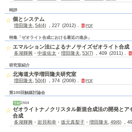
時評
個とシステム
増田隆夫
,
54(4)
，227 (2012)．
PDF
特集「ゼオライト合成における最近の進歩」
エマルション法によるナノサイズゼオライト合成
多湖輝興
・
中坂佑太
・
増田隆夫
,
53(7)
，409 (2011)．
研究室紹介
北海道大学増田隆夫研究室
増田隆夫
,
50(4)
，374 (2008)．
PDF
第100回触媒討論会
2A04
予稿
ゼオライトナノクリスタル新規合成法の開発とア
合成
多湖輝興
・
岩貝和幸
・
坂元真梨子
・
増田隆夫
,
49(6)
，49