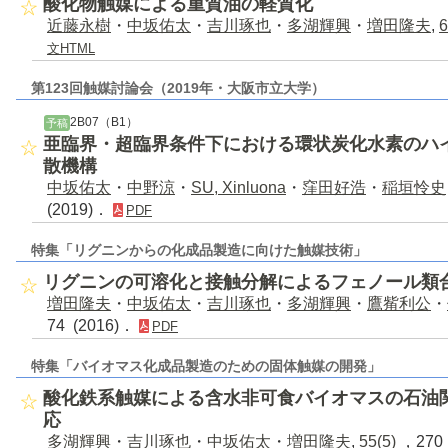
酸化物触媒による重質油の軽質化
近藤永樹
・
中坂佑太
・
吉川琢也
・
多湖輝興
・
増田隆夫
,
6
文HTML
第123回触媒討論会（2019年・大阪市立大学）
2B07（B1）
予稿
亜臨界・超臨界条件下における環状炭化水素のハ
散機構
中坂佑太
・
中野涼
・
SU, Xinluona
・
窪田好浩
・
稲垣怜史
(2019)．
PDF
特集「リグニンからの化成品製造に向けた触媒技術」
リグニンの可溶化と接触分解によるフェノール類
増田隆夫
・
中坂佑太
・
吉川琢也
・
多湖輝興
・
鷹觜利公
・
74 (2016)．
PDF
特集「バイオマス化成品製造のための固体触媒の開発」
酸化鉄系触媒による含水非可食バイオマスの石油
応
多湖輝興
・
吉川琢也
・
中坂佑太
・
増田隆夫
,
55(5)
，270 