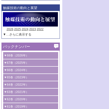
触媒技術の動向と展望
2026
2025
2024
2023
2022
▼…さらに表示する
バックナンバー
▼68巻（2026年）
1号 過酸化水素合成に関する研究動向
▼67巻（2025年）
2号 コンピューター技術により加速する
1号 CO
水素化によるグリーン燃料/グリ
▼66巻（2024年）
2
触媒開発
ーンケミカル製造
1号 低次元ナノ構造を有する触媒材料
▼65巻（2023年）
3号 有機分子変換やCO
資源化のための
2
2号 水素製造のための水分解技術に関す
2号 規制反応場を活用した固体触媒研究
1号 炭素が関わる触媒機能
▼64巻（2022年）
光触媒に関する最近の研究
る最近の研究
の新展開
2号 プラスチックケミカルリサイクルの
1号 合成ガス製造とCOを用いるケミカル
▼63巻（2021年）
B号 第137回触媒討論会（2026年）
3号 オレフィン系樹脂の精密合成に関す
3号 未踏分子変換を目指した酸化触媒プ
ための触媒技術
ズ合成の最新動向
1号 金触媒の新展開
▼62巻（2020年）
る最新技術
ロセスの最前線
3号 非酸化物系金属化合物を基盤とした
2号 化学品合成のための合金触媒開発
2号 ペロブスカイト
1号 触媒設計を拓く欠陥構造のキャラク
▼61巻（2019年）
4号 アルコール類の効率的変換を実現す
4号 シンクロトロン放射光および中性子
触媒材料の開発