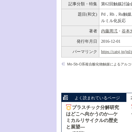
記事分類・特集
第62回触媒討論
題目(和文)
Pd，Rh，Ru
ルミル化反応
著者
内藤周弌
・
谷本
発行年月日
2016-12-01
パーマリンク
https://catsj.jp/j
よく読まれているページ
プラスチック分解研究
はどこへ向かうのか―ケ
ミカルリサイクルの歴史
と展望―