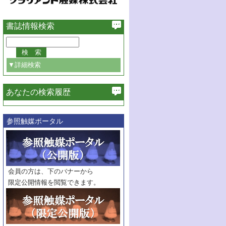
書誌情報検索
▼詳細検索
あなたの検索履歴
必ず含む
参照触媒ポータル
巻・号指定
巻
号
範囲指定
巻
号～
巻
会員の方は、下のバナーから
号
限定公開情報を閲覧できます。
触媒年鑑
年度
記事種別
マーク：
マークあり