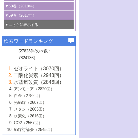
3号 CO
の排出削減および有効活用のた
タリゼーション
2
3号 特殊反応場を利用した触媒的分子変
る非貴金属触媒の研究動向
線を利用した触媒解析技術の最先端
1号 物質移動制御に着目した触媒プロセ
▼60巻（2018年）
4号 格子酸素・格子酸素欠陥を利用した
めの触媒技術
換反応
2号 機能化学品製造に資するクリーンな
ス開発
5号 ゼオライトの合成と応用における研
5号 単原子触媒
触媒反応
1号 固体酸触媒の最新の研究動向
▼59巻（2017年）
触媒的酸化反応
4号 若手による情報発信企画～とびたて
4号 多孔質材料を用いた触媒の新展開
究動向
2号 CO
フリー水素サプライチェーンに
2
6号 参照触媒委員会からのお知らせ
5号 生体触媒によるエネルギー変換反応
2号 二酸化炭素からの有用化学品合成
1号 いたるところに，触媒
▼…さらに表示する
若き触媒の研究者たち～（1）
3号 水処理のための触媒化学
5号 情報学的手法を用いた触媒開発
6号 ヘテロ接合界面
関わる触媒開発動向
B号 第133回触媒討論会（2023年）
6号 窒素とリンの循環のための触媒・機
3号 ナノ粒子・クラスター触媒の最前線
2号 機能性材料の局所構造解析のための
5号 若手による情報発信企画～とびたて
▼58巻（2016年）
4号 光触媒を用いた水分解の最新の研究
6号 カーボンニュートラルに向けた電解
B号 第135回触媒討論会（2025年）
3号 精密高分子合成に関する最近の研究
能性材料
最先端技術
検索ワードランキング
4号 60周年記念企画
若き触媒の研究者たち～（2）
動向
技術
1号 ユニークな構造の高分子を生み出す触
▼57巻（2015年）
動向
B号 第131回触媒討論会（2023年）
3号 無機分離膜材料の開発と触媒反応プ
5号 進化するゼオライト合成技術
6号 石油のノーブル・ユースを志向した
媒技術
(27823件/のべ数：
5号 次世代の触媒プロセスを支えるマイ
B号 第127回触媒討論会（2021年・オン
1号 水素キャリアにかかわる触媒技術の新
4号 バイオマス化成品製造のための触媒
▼56巻（2014年）
ロセスへの適用
触媒技術
7824136）
クロ波
6号 非貴金属系触媒における電気化学的
ライン開催(Zoom)のみ）
2号 リグニンからの化成品製造に向けた触
展開
技術
1号 特殊環境場を利用した材料合成
▼55巻（2013年）
4号 触媒研究における計算科学の利用
酸素還元反応
B号 第129回触媒討論会（2022年・京都
媒技術
6号 メタン転換技術の最新動向
ゼオライト（3070回）
2号 石油精製用触媒の最近の進展
5号 固体触媒による含窒素有機化合物変
2号 光触媒反応機構に関する最新の研究動
1号 高耐久性燃料電池システム用触媒にお
大学：オンライン・対面開催）
▼54巻（2012年）
5号 水素のふるまいを解き明かす最先端
B号 第121回触媒討論会（2018年・東京
3号 触媒研究の最先端～とびたて若き研究
二酸化炭素（2943回）
B号 第125回触媒討論会（2020年・工学
換の最前線
3号 固体酸化物形燃料電池（SOFC）におけ
向
ける新展開
研究
大学）
1号 規則性多孔体の利用技術における最近
▼53巻（2011年）
者たち～（1）
水蒸気改質（2846回）
院大学）
るアノード触媒上での燃料直接改質技術
6号 貴金属使用量低減に向けた自動車排
3号 固体高分子形燃料電池カソード触媒の
2号 リビングラジカル重合の最近の動向
6号 低級アルカンの有効利用のための触
の進歩
アンモニア（2820回）
4号 触媒研究の最先端～とびたて若き研究
1号 金属学から見る合金触媒の新展開
▼52巻（2010年）
ガス浄化触媒の開発
4号 コアシェル構造の制御による触媒機能
開発動向
媒技術
白金（2782回）
3号 天然ガスの化学工業的展開に関する触
2号 第109回触媒討論会
者たち～（2）
2号 第107回触媒討論会
の向上
1号 触媒の劣化対策と長寿命触媒開発
B号 第123回触媒討論会（2019年・大阪
▼51巻（2009年）
4号 人工光合成に向けた近年のアプローチ
光触媒（2667回）
媒技術
B号 第119回触媒討論会（2017年・首都
3号 貴金属低減技術の最新動向
5号 触媒研究の最先端～とびたて若き研究
市立大学）
3号 触媒のその場観察法の進歩（１）
5号 工業触媒およびその周辺技術の最近の
2号 第105回触媒討論会
1号 炭素材料－熱い注目を集める材料－
▼50巻（2008年）
メタン（2663回）
大学東京）
5号 未利用熱エネルギーの有効活用に貢献
4号 貴金属触媒の精密構造制御とその活用
者たち～（3）
4号 貴金属代替技術の最新動向
進歩
水素化（2616回）
4号 触媒のその場観察法の進歩（２）
3号 ナノ構造が拓く新機能
する触媒技術
2号 第103回触媒討論会
1号 触媒化学と学会のこの10年，半世紀，
▼49巻（2007年）
5号 バイオマス化成品製造のための固体触
6号 イオニクス材料と燃料電池・電解合成
5号 光触媒による物質変換反応の新展開
CO2（2567回）
6号 ナノシート
5号 不活性結合の触媒的活性化による有機
そして未来
4号 活性サイトおよびその環境の精密な設
6号 ポリオキソメタレート
3号 環境浄化用光触媒の現状と課題
媒の開発
1号 含フッ素化合物の合成と触媒
▼48巻（2006年）
の最新の研究動向
触媒討論会（2545回）
6号 グラフェン
合成
B号 第115回触媒討論会（2015年・成蹊大
計による触媒の高機能化
2号 第101回触媒討論会
B号 第113回触媒討論会（2014年・ロワジ
4号 水素社会の実現に向けた水素製造・貯
6号 ナノ空間─吸着状態解析から新機能開拓
2号 第99回触媒討論会
B号 第117回触媒討論会（2016年・大阪府
1号 固体酸触媒の最近の進歩
▼47巻（2005年）