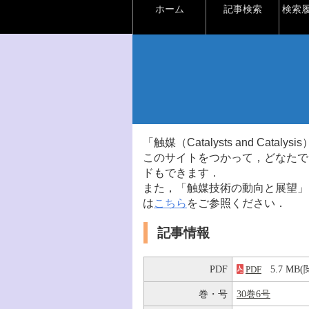
ホーム
記事検索
検索
「触媒（Catalysts and Ca
このサイトをつかって，どなたで
ドもできます．
また，「触媒技術の動向と展望」
は
こちら
をご参照ください．
記事情報
PDF
5.7 M
PDF
巻・号
30巻6号