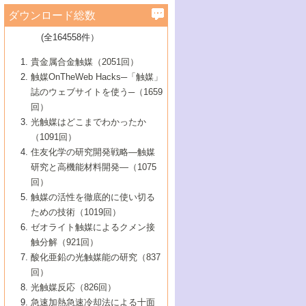
学）
7号 水素を利用する化成品合成の新潮流
6号 新しい固体酸触媒技術
5号 触媒を有効に使うための技術
ールホテル豊橋）
蔵技術の進歩
まで─
3号 メソポーラス物質の新展開
立大学）
3号 実用的ファインケミカル合成プロセス
ダウンロード総数
2号 第97回触媒討論会
1号 最近の触媒担体とその効果
▼46巻（2004年）
7号 ゼオライト合成における最近の進歩
6号 第106回触媒討論会
5号 CO
が関わる触媒・材料
B号 第111回触媒討論会（2013年・関西大
4号 錯体を利用したユニークな表面構造の
を実現する触媒
2
3号 リビング重合触媒の最近の展開
2号 第95回触媒討論会
(全164558件）
1号 部分酸化反応触媒の最前線
▼45巻（2003年）
学）
構築と機能
7号 有機分子触媒による精密有機合成
4号 バイオマス活用のための技術開発
6号 第104回触媒討論会
4号 今後の液体燃料を支える触媒技術
3号 化成品を合成するゼオライト触媒
2号 第93回触媒討論会
1号 なぜこの触媒が良いのか？
▼44巻（2002年）
貴金属合金触媒（2051回）
5号 若手会員による触媒研究の未来展望1：
8号 高機能化ポリオレフィンに向けた重合
5号 こんな物質，あんな物質―新たな触媒
7号 持続可能社会実現のための触媒および
5号 水素製造・貯蔵のための触媒技術の新
4号 水分解用光触媒材料
3号 特殊エネルギー場の触媒反応
触媒OnTheWeb Hacks─「触媒」
企業編
2号 第91回触媒討論会
触媒の最近の進展
1号 高次制御された触媒の化学
▼43巻（2001年）
の可能性―
触媒関連技術
しい展開
誌のウェブサイトを使う─（1659
5号 時間分解分光の進歩と応用
4号 生体内における金属の触媒作用
6号 第102回触媒討論会
3号 最近の自動車排ガス処理技術
2号 第89回触媒討論会
1号 グリーンケミストリーと触媒
▼42巻（2000年）
6号 第100回触媒討論会
8号 未来を拓く金属錯体
回）
6号 第98回触媒討論会
6号 第96回触媒討論会
5号 ファインケミカルズの展開に寄与する
7号 触媒・化学反応における計算化学の進
4号 触媒研究の現状と将来─第90回触媒討論
3号 触媒を利用した電気化学の新展開
2号 第87回触媒討論会特集号
1号 触媒反応工学の明日を拓く
▼41巻（1999年）
7号 『結晶の化学』を活かした触媒研究
光触媒はどこまでわかったか
7号 基礎化学品製造の触媒技術
触媒
歩
会Aから
7号 未来型金属錯体触媒開発への展望
4号 ナノ材料の調製と機能化
（1091回）
3号 生体触媒とバイオプロセス
2号 第85回触媒討論会
8号 イオン液体の応用
1号 孔、穴、あな?-特異な空間とその利用-
▼40巻（1998年）
8号 多機能型リアクター
6号 第94回触媒討論会
8号 若手研究者による触媒研究の未来展望
5号 基礎化学品製造の触媒技術
8号 超臨界流体を用いた化学プロセスの新
住友化学の研究開発戦略―触媒
5号 こんな触媒が欲しい
4号 水素製造・利用の触媒化学
3号 反応ダイナミクス
2号 第83回触媒討論会
1号 創立40周年記念・触媒化学この10年の
▼39巻（1997年）
2：大学・研究所編
展開
研究と高機能材料開発―（1075
7号 サブナノレベルでみた新しい表面現象
6号 第92回触媒討論会
6号 第90回触媒討論会
5号 触媒研究における新しい切り口：コン
進展と21世紀への提言/創立40周年記念・触
4号 超臨界流体の触媒反応への応用
3号 均一系触媒反応最前線
1号 均一系と不均一系触媒反応-その特徴と
回）
▼38巻（1996年）
8号 オレフィン重合触媒の新たな展
7号 基礎化学品製造の触媒技術
ビナトリアルケミストリー
媒学会この10年の歩みとこれから/創立40周
7号 触媒研究と学術雑誌/情報
5号 触媒のおもしろさをどのように伝える
接点
触媒の活性を徹底的に使い切る
4号 実用炭素材料の新展開
1号 触媒の構造と触媒作用/C1化学を中心と
▼37巻（1995年）
年記念・記録は語る
8号 資源の循環と触媒技術
6号 第88回触媒討論会特集号
か
ための技術（1019回）
8号 若い世代からみた触媒化学の現状と未
2号 第79回触媒討論会
5号 研究の方法論を考える
する21世紀への触媒
1号 ファインケミカルズと固体触媒
▼36巻（1994年）
2号 第81回触媒討論会
ゼオライト触媒によるクメン接
来
7号 企業における触媒研究のブレークスル
6号 第86回触媒討論会
3号 最新NO除去触媒の実用化研究
6号 第84回触媒討論会
2号 第77回触媒討論会
2号 第75回触媒討論会
触分解（921回）
1号 電気化学と触媒
▼35巻（1993年）
ー
3号 計算機触媒化学へのさそい
7号 水素化精製触媒の新しい展開
4号 新しい反応場を目指した触媒調製
7号 機能性金属材料と触媒
3号 オリンピックメダル:金・銀・銅はどん
酸化亜鉛の光触媒能の研究（837
3号 希土類を利用した触媒
2号 第73回触媒討論会
8号 この材料を触媒として使ってみません
4号 触媒劣化の制御と予測
1号 工業触媒開発マニュアル―探索から工
▼34巻（1992年）
8号 新しい反応性と機能性を目指した金属
な触媒作用を示すか
回）
5号 反応・分離技術の新しい展開
8号 触媒研究へのNMRの応用と展望
か？
業化まで
4号 触媒とリサイクル
3号 C4化学の展開
5号 最新の実用プロセスと触媒
クラスタ-化学
1号 インパクトを与えたこの研究
▼33巻（1991年）
光触媒反応（826回）
4号 触媒作用における機能の複合化
6号 第80回触媒討論会
2号 第71回触媒討論会
5号 エネルギー変換触媒
4号 《通常号》
6号 第82回触媒討論会
急速加熱急速冷却法による十面
2号 第69回触媒討論会
1号 触媒プロセス開発マニュアル―探索か
▼32巻（1990年）