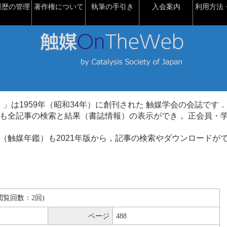
履歴の管理
著作権について
執筆の手引き
入会案内
利用方法・
talysis）」は1959年（昭和34年）に創刊された 触媒学会の会誌です．
も全記事の検索と結果（書誌情報）の表示ができ， 正会員・
（触媒年鑑）も2021年版から，記事の検索やダウンロードが
B(閲覧回数：2回)
ページ
488