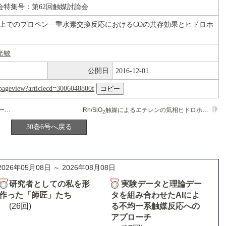
会特集号：第62回触媒討論会
触媒上でのプロペン―重水素交換反応におけるCOの共存効果とヒドロホ
光敏
公開日
2016-12-01
nl/pageview?articlecd=3006048800f
Mo-Sb-O系複合酸化物触媒によるアルコールの酸化的エステル化反応
Rh/SiO
触媒によるエチレンの気相ヒドロホルミル化反応
2
30巻6号へ戻る
2026年05月08日 ～ 2026年08月08日
研究者としての私を形
実験データと理論デー
作った「師匠」たち
タを組み合わせたAIによ
(26回)
る不均一系触媒反応への
アプローチ