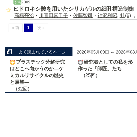
2B09
予稿
ヒドロキシ酸を用いたシリカゲルの細孔構造制御
高橋亮治
・
川喜田真千子
・
佐藤智司
・
袖沢利昭
,
41(6)
，
« 前
1
次 »
よく読まれているページ
2026年05月09日 ～ 2026年08
プラスチック分解研究
研究者としての私を形
はどこへ向かうのか―ケ
作った「師匠」たち
ミカルリサイクルの歴史
(25回)
と展望―
(32回)