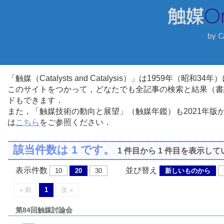
「触媒（Catalysts and Catalysis）」は1959年（昭
このサイトをつかって，どなたでも全記事の検索と結果（書
ドもできます．
また，「触媒技術の動向と展望」（触媒年鑑）も2021年
は
こちら
をご参照ください．
該当件数は 1 です。
1 件目から 1 件目を表示し
表示件数
並び替え
10
20
30
新しいものから
« 前
1
次 »
第84回触媒討論会