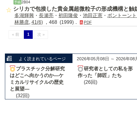
2B04
予稿
シリカで包接した貴金属超微粒子の形成機構と触
多湖輝興
・
長瀬亮
・
初田隆俊
・
池田正憲
・
ボントーント
林勝彦
,
41(6)
，468 (1999)．
PDF
« 前
1
次 »
よく読まれているページ
2026年05月08日 ～ 2026年08
プラスチック分解研究
研究者としての私を形
はどこへ向かうのか―ケ
作った「師匠」たち
ミカルリサイクルの歴史
(26回)
と展望―
(32回)