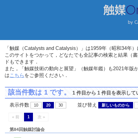
「触媒（Catalysts and Catalysis）」は1959年（昭
このサイトをつかって，どなたでも全記事の検索と結果（書
ドもできます．
また，「触媒技術の動向と展望」（触媒年鑑）も2021年
は
こちら
をご参照ください．
該当件数は 1 です。
1 件目から 1 件目を表示し
表示件数
並び替え
10
20
30
新しいものから
« 前
1
次 »
第84回触媒討論会