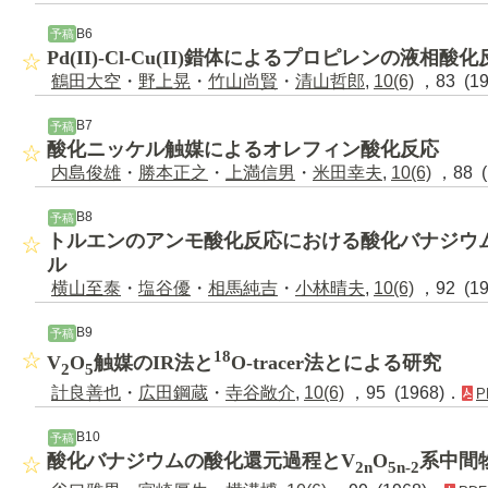
B6
予稿
Pd(II)-Cl-Cu(II)錯体によるプロピレンの液相酸
鶴田大空
・
野上晃
・
竹山尚賢
・
清山哲郎
,
10(6)
，83 (1
B7
予稿
酸化ニッケル触媒によるオレフィン酸化反応
内島俊雄
・
勝本正之
・
上満信男
・
米田幸夫
,
10(6)
，88 (
B8
予稿
トルエンのアンモ酸化反応における酸化バナジウム
ル
横山至泰
・
塩谷優
・
相馬純吉
・
小林晴夫
,
10(6)
，92 (1
B9
予稿
18
V
O
触媒のIR法と
O-tracer法とによる研究
2
5
計良善也
・
広田鋼蔵
・
寺谷敞介
,
10(6)
，95 (1968)．
P
B10
予稿
酸化バナジウムの酸化還元過程とV
O
系中間
2n
5n-2