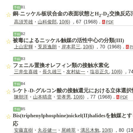
B1
予稿
銅-ニッケル板状合金の表面状態とH
-D
交換反応
2
2
高須芳雄
・
山科俊郎
,
10(6)
，67 (1968)．
PDF
B2
予稿
被毒によるニッケル触媒の活性中心の分類(III)
上山宏輝
・
莵原逸朗
・
岸本昇三
,
10(6)
，70 (1968)．
P
B3
予稿
フェニル置換オレフィン類の接触水素化
三井生喜雄
・
長久雄三
・
友村紘一
・
塩谷正久
,
10(6)
，74
B4
予稿
5-ケト-D-グルコン酸の接触還元における立体選択
陳朝洋
・
山本晴彦
・
管孝男
,
10(6)
，77 (1968)．
PDF
B5
予稿
Bis(triphenylphosphine)nickel(II)halidesを触媒
応
安藤直樹
・
丸谷健一
・
尾崎萃
・
溝呂木勉
,
10(6)
，80 (1