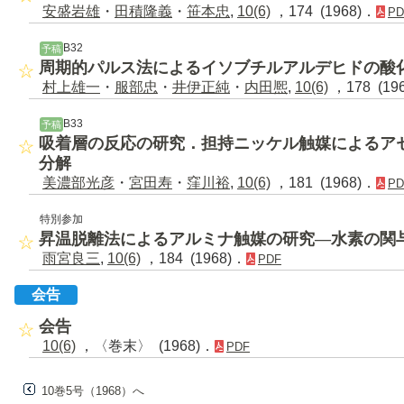
安盛岩雄
・
田積隆義
・
笹本忠
,
10(6)
，174 (1968)．
PD
B32
予稿
周期的パルス法によるイソブチルアルデヒドの酸
村上雄一
・
服部忠
・
井伊正純
・
内田熈
,
10(6)
，178 (19
B33
予稿
吸着層の反応の研究．担持ニッケル触媒によるア
分解
美濃部光彦
・
宮田寿
・
窪川裕
,
10(6)
，181 (1968)．
PD
特別参加
昇温脱離法によるアルミナ触媒の研究―水素の関
雨宮良三
,
10(6)
，184 (1968)．
PDF
会告
会告
10(6)
，〈巻末〉 (1968)．
PDF
10巻5号（1968）へ