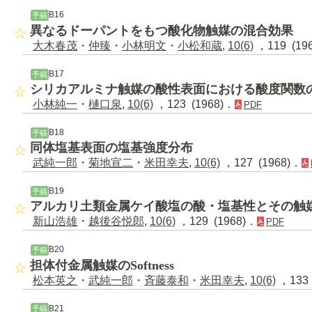
B16
予稿
異なるドーパントをもつ酸化物触媒の混合効果
大木春茂
・
仲臻
・
小林明文
・
小松和蔵
,
10(6)
，119 (19
B17
予稿
シリカアルミナ触媒の酸性表面における酸度関数
小林純一
・
樋口泉
,
10(6)
，123 (1968)．
PDF
B18
予稿
同体塩基表面の塩基強度分布
武純一郎
・
菊地宣二
・
米田幸夫
,
10(6)
，127 (1968)．
B19
予稿
アルカリ土類金属ケイ酸塩の酸・塩基性とその触
新山浩雄
・
越後谷悦郎
,
10(6)
，129 (1968)．
PDF
B20
予稿
担体付金属触媒のSoftness
松本英之
・
武純一郎
・
斉藤泰和
・
米田幸夫
,
10(6)
，133 
B21
予稿