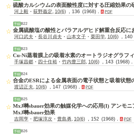
硫酸カルシウムの表面酸性度に対する圧縮効果の
河上毅
・
荻野義定
,
10(6)
，136 (1968)．
PDF
B22
予稿
金属硫酸塩の酸性とパラアルデヒド解重合反応に
河口武夫
・
長谷川貞夫
・
山本文子
・
栗田学
,
10(6)
，140 
B23
予稿
Cu-Ni蒸着膜上の吸着水素のオートラジオグラフ
手塚昌郷
・
四十住裕
・
竹内豊三郎
,
10(6)
，143 (1968)
B24
予稿
合金のESRによる金属表面の電子状態と吸着状態
渡辺正夫
,
10(6)
，147 (1968)．
PDF
B25
予稿
MxJ囀sbauer効果の触媒化学への応用(I) アン
MxJ囀sbauer効果
吉岡亨
・
肥塚淳次
・
豊島勇
,
10(6)
，152 (1968)．
PDF
B26
予稿