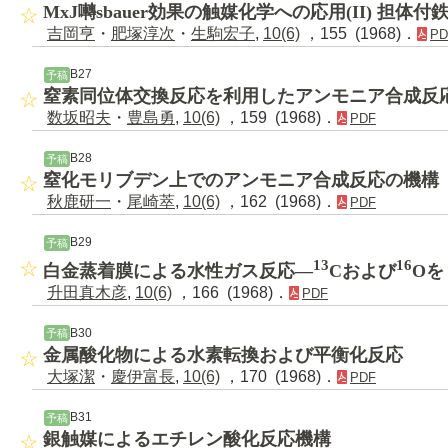
MxJ囀sbauer効果の触媒化学への応用(II) 担体付
吉岡亨
・
肥塚淳次
・
生駒宏子
,
10(6)
，155 (1968)．
PD
B27
予稿
窒素同位体交換反応を利用したアンモニア合成反
数坂昭夫
・
豊島勇
,
10(6)
，159 (1968)．
PDF
B28
予稿
窒化モリブデン上でのアンモニア合成反応の機構
秋鹿研一
・
尾崎萃
,
10(6)
，162 (1968)．
PDF
B29
予稿
13
16
白金蒸着膜による水性ガス反応―
Cおよび
Oを
升田真木彦
,
10(6)
，166 (1968)．
PDF
B30
予稿
金属酸化物による水素転換および平衡化反応
大塚潔
・
慶伊富長
,
10(6)
，170 (1968)．
PDF
B31
予稿
銀触媒によるエチレン酸化反応機構