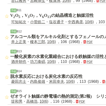
谷口雅男
・
宮崎厚生
・
横溝博
,
10(6)
，99 (1968)．
PDF
B11
予稿
V
O
，V
O
，V
O
の結晶構造と触媒活性
2
5
3
7
6
13
可知祐次
・
小菅皓二
・
塩谷通子
・
中西典彦
,
10(6)
，103 
B12
予稿
アルコール類をアルキル化剤とするフェノールの
井上正美
・
榎本三郎
,
10(6)
，106 (1968)．
PDF
B13
予稿
一酸化炭素の水素化重縮合における鉄触媒の活性
酒井朝也
・
功刀泰碩
,
10(6)
，110 (1968)．
PDF
B14
予稿
脱水素反応における炭化水素の反応性
菱田忠士
・
内島俊雄
・
米田幸夫
,
10(6)
，113 (1968)．
B15
予稿
ゼオライト触媒の静電場の熱的測定(第2報) シリ
堤和男
・
高橋浩
,
10(6)
，116 (1968)．
PDF