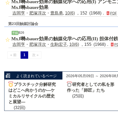
MxJ囀sbauer効果の触媒化学への応用(I) アン
MxJ囀sbauer効果
吉岡亨
・
肥塚淳次
・
豊島勇
,
10(6)
，152 (1968)．
PDF
第23回触媒討論会
B26
予稿
MxJ囀sbauer効果の触媒化学への応用(II) 担体付
吉岡亨
・
肥塚淳次
・
生駒宏子
,
10(6)
，155 (1968)．
P
« 前
1
次 »
よく読まれているページ
2026年05月09日 ～ 2026年08
プラスチック分解研究
研究者としての私を形
はどこへ向かうのか―ケ
作った「師匠」たち
ミカルリサイクルの歴史
(25回)
と展望―
(32回)