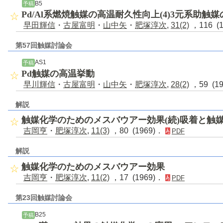
B5
予稿
Pd/Al系燃焼触媒の高温耐久性向上(4)3元系助触
早田輝信
・
古屋富明
・
山中矢
・
肥塚淳次
,
31(2)
，116 (
第57回触媒討論会
AS1
予稿
Pd触媒の高温挙動
早川輝信
・
古屋富明
・
山中矢
・
肥塚淳次
,
28(2)
，59 (1
解説
触媒化学のためのメスバウアー効果(続)吸着と触
吉岡亨
・
肥塚淳次
,
11(3)
，80 (1969)．
PDF
解説
触媒化学のためのメスバウアー効果
吉岡亨
・
肥塚淳次
,
11(2)
，17 (1969)．
PDF
第23回触媒討論会
B25
予稿