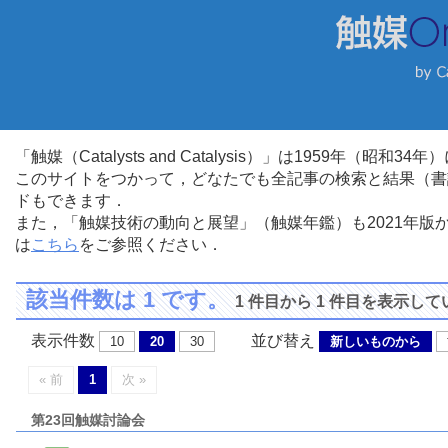
「触媒（Catalysts and Catalysis）」は1959年（昭
このサイトをつかって，どなたでも全記事の検索と結果（書
ドもできます．
また，「触媒技術の動向と展望」（触媒年鑑）も2021年
は
こちら
をご参照ください．
該当件数は 1 です。
1 件目から 1 件目を表示し
表示件数
並び替え
10
20
30
新しいものから
« 前
1
次 »
第23回触媒討論会