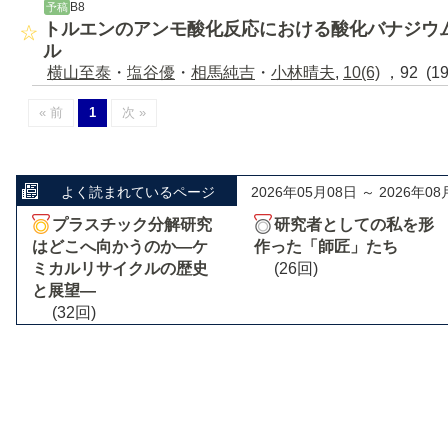
B8
予稿
トルエンのアンモ酸化反応における酸化バナジウム
ル
横山至泰
・
塩谷優
・
相馬純吉
・
小林晴夫
,
10(6)
，92 (1
« 前
1
次 »
よく読まれているページ
2026年05月08日 ～ 2026年08
プラスチック分解研究
研究者としての私を形
はどこへ向かうのか―ケ
作った「師匠」たち
ミカルリサイクルの歴史
(26回)
と展望―
(32回)