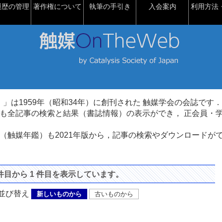
履歴の管理
著作権について
執筆の手引き
入会案内
利用方法・
talysis）」は1959年（昭和34年）に創刊された 触媒学会の会誌です．
も全記事の検索と結果（書誌情報）の表示ができ， 正会員・
（触媒年鑑）も2021年版から，記事の検索やダウンロードが
 件目から 1 件目を表示しています。
び替え
新しいものから
古いものから