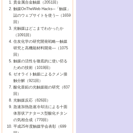
1号 なぜこの触媒が良いのか？
▼44巻（2002年）
貴金属合金触媒（2051回）
5号 若手会員による触媒研究の未来展望1：
8号 高機能化ポリオレフィンに向けた重合
5号 こんな物質，あんな物質―新たな触媒
7号 持続可能社会実現のための触媒および
5号 水素製造・貯蔵のための触媒技術の新
4号 水分解用光触媒材料
3号 特殊エネルギー場の触媒反応
触媒OnTheWeb Hacks─「触媒」
企業編
2号 第91回触媒討論会
触媒の最近の進展
1号 高次制御された触媒の化学
▼43巻（2001年）
の可能性―
触媒関連技術
しい展開
誌のウェブサイトを使う─（1659
5号 時間分解分光の進歩と応用
4号 生体内における金属の触媒作用
6号 第102回触媒討論会
3号 最近の自動車排ガス処理技術
2号 第89回触媒討論会
1号 グリーンケミストリーと触媒
▼42巻（2000年）
6号 第100回触媒討論会
8号 未来を拓く金属錯体
回）
6号 第98回触媒討論会
6号 第96回触媒討論会
5号 ファインケミカルズの展開に寄与する
7号 触媒・化学反応における計算化学の進
4号 触媒研究の現状と将来─第90回触媒討論
3号 触媒を利用した電気化学の新展開
2号 第87回触媒討論会特集号
1号 触媒反応工学の明日を拓く
▼41巻（1999年）
7号 『結晶の化学』を活かした触媒研究
光触媒はどこまでわかったか
7号 基礎化学品製造の触媒技術
触媒
歩
会Aから
7号 未来型金属錯体触媒開発への展望
4号 ナノ材料の調製と機能化
（1091回）
3号 生体触媒とバイオプロセス
2号 第85回触媒討論会
8号 イオン液体の応用
1号 孔、穴、あな?-特異な空間とその利用-
▼40巻（1998年）
8号 多機能型リアクター
6号 第94回触媒討論会
8号 若手研究者による触媒研究の未来展望
5号 基礎化学品製造の触媒技術
8号 超臨界流体を用いた化学プロセスの新
住友化学の研究開発戦略―触媒
5号 こんな触媒が欲しい
4号 水素製造・利用の触媒化学
3号 反応ダイナミクス
2号 第83回触媒討論会
1号 創立40周年記念・触媒化学この10年の
▼39巻（1997年）
2：大学・研究所編
展開
研究と高機能材料開発―（1075
7号 サブナノレベルでみた新しい表面現象
6号 第92回触媒討論会
6号 第90回触媒討論会
5号 触媒研究における新しい切り口：コン
進展と21世紀への提言/創立40周年記念・触
4号 超臨界流体の触媒反応への応用
3号 均一系触媒反応最前線
1号 均一系と不均一系触媒反応-その特徴と
回）
▼38巻（1996年）
8号 オレフィン重合触媒の新たな展
7号 基礎化学品製造の触媒技術
ビナトリアルケミストリー
媒学会この10年の歩みとこれから/創立40周
7号 触媒研究と学術雑誌/情報
5号 触媒のおもしろさをどのように伝える
接点
触媒の活性を徹底的に使い切る
4号 実用炭素材料の新展開
1号 触媒の構造と触媒作用/C1化学を中心と
▼37巻（1995年）
年記念・記録は語る
8号 資源の循環と触媒技術
6号 第88回触媒討論会特集号
か
ための技術（1019回）
8号 若い世代からみた触媒化学の現状と未
2号 第79回触媒討論会
5号 研究の方法論を考える
する21世紀への触媒
1号 ファインケミカルズと固体触媒
▼36巻（1994年）
2号 第81回触媒討論会
ゼオライト触媒によるクメン接
来
7号 企業における触媒研究のブレークスル
6号 第86回触媒討論会
3号 最新NO除去触媒の実用化研究
6号 第84回触媒討論会
2号 第77回触媒討論会
2号 第75回触媒討論会
触分解（921回）
1号 電気化学と触媒
▼35巻（1993年）
ー
3号 計算機触媒化学へのさそい
7号 水素化精製触媒の新しい展開
4号 新しい反応場を目指した触媒調製
7号 機能性金属材料と触媒
3号 オリンピックメダル:金・銀・銅はどん
酸化亜鉛の光触媒能の研究（837
3号 希土類を利用した触媒
2号 第73回触媒討論会
8号 この材料を触媒として使ってみません
4号 触媒劣化の制御と予測
1号 工業触媒開発マニュアル―探索から工
▼34巻（1992年）
8号 新しい反応性と機能性を目指した金属
な触媒作用を示すか
回）
5号 反応・分離技術の新しい展開
8号 触媒研究へのNMRの応用と展望
か？
業化まで
4号 触媒とリサイクル
3号 C4化学の展開
5号 最新の実用プロセスと触媒
クラスタ-化学
1号 インパクトを与えたこの研究
▼33巻（1991年）
光触媒反応（826回）
4号 触媒作用における機能の複合化
6号 第80回触媒討論会
2号 第71回触媒討論会
5号 エネルギー変換触媒
4号 《通常号》
6号 第82回触媒討論会
急速加熱急速冷却法による十面
2号 第69回触媒討論会
1号 触媒プロセス開発マニュアル―探索か
▼32巻（1990年）
5号 未来を拓け！若手研究者
7号 無機―有機ハイブリッド材料の新展開
3号 研究開発のうらおもて―着想と展開
体形状アナタース型酸化チタン
6号 第76回触媒討論会
5号 《通常号》
ら工業化まで，知っておきたいこと PartII
7号 ナノ構造体の化学
3号 ケミカルズ合成触媒―新しい展開と応
1号 21世紀に向けて触媒研究の飛躍をめざ
▼31巻（1989年）
6号 第78回触媒討論会
8号 AFMでみる世界
の気相合成（770回）
4号 触媒劣化と寿命の予測
7号 表面吸着相の新しい展開
用
6号 第74回触媒討論会
2号 第67回触媒討論会
8号 あの反応は今
す―触媒化学の裾野を広げよう
1号 情報科学と反応設計・材料設計
▼30巻（1988年）
7号 ダイナミックな領域への触媒研究の展
平成25年度触媒学会表彰（699
5号 環境に優しい触媒
8号 マイクロポーラス・クリスタル触媒の
4号 触媒調製の科学と技術の最前線
7号 半導体光触媒の基礎と広がり
3号 光触媒
2号 第65回触媒討論会
開/C1化学を中心とする21世紀への触媒
回）