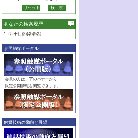
あなたの検索履歴
1.
(四十住裕){著者名}
参照触媒ポータル
会員の方は、下のバナーから
限定公開情報を閲覧できます。
触媒技術の動向と展望