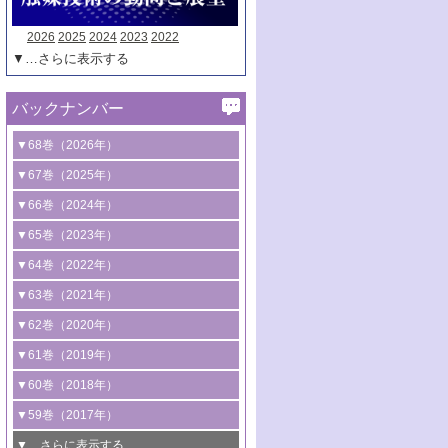
2026
2025
2024
2023
2022
▼…さらに表示する
バックナンバー
▼68巻（2026年）
1号 過酸化水素合成に関する研究動向
▼67巻（2025年）
2号 コンピューター技術により加速する
1号 CO
水素化によるグリーン燃料/グリ
▼66巻（2024年）
2
触媒開発
ーンケミカル製造
1号 低次元ナノ構造を有する触媒材料
▼65巻（2023年）
3号 有機分子変換やCO
資源化のための
2
2号 水素製造のための水分解技術に関す
2号 規制反応場を活用した固体触媒研究
1号 炭素が関わる触媒機能
▼64巻（2022年）
光触媒に関する最近の研究
る最近の研究
の新展開
2号 プラスチックケミカルリサイクルの
1号 合成ガス製造とCOを用いるケミカル
▼63巻（2021年）
B号 第137回触媒討論会（2026年）
3号 オレフィン系樹脂の精密合成に関す
3号 未踏分子変換を目指した酸化触媒プ
ための触媒技術
ズ合成の最新動向
1号 金触媒の新展開
▼62巻（2020年）
る最新技術
ロセスの最前線
3号 非酸化物系金属化合物を基盤とした
2号 化学品合成のための合金触媒開発
2号 ペロブスカイト
1号 触媒設計を拓く欠陥構造のキャラク
▼61巻（2019年）
4号 アルコール類の効率的変換を実現す
4号 シンクロトロン放射光および中性子
触媒材料の開発
3号 CO
の排出削減および有効活用のた
タリゼーション
2
3号 特殊反応場を利用した触媒的分子変
る非貴金属触媒の研究動向
線を利用した触媒解析技術の最先端
1号 物質移動制御に着目した触媒プロセ
▼60巻（2018年）
4号 格子酸素・格子酸素欠陥を利用した
めの触媒技術
換反応
2号 機能化学品製造に資するクリーンな
ス開発
5号 ゼオライトの合成と応用における研
5号 単原子触媒
触媒反応
1号 固体酸触媒の最新の研究動向
▼59巻（2017年）
触媒的酸化反応
4号 若手による情報発信企画～とびたて
4号 多孔質材料を用いた触媒の新展開
究動向
2号 CO
フリー水素サプライチェーンに
2
6号 参照触媒委員会からのお知らせ
5号 生体触媒によるエネルギー変換反応
2号 二酸化炭素からの有用化学品合成
1号 いたるところに，触媒
▼…さらに表示する