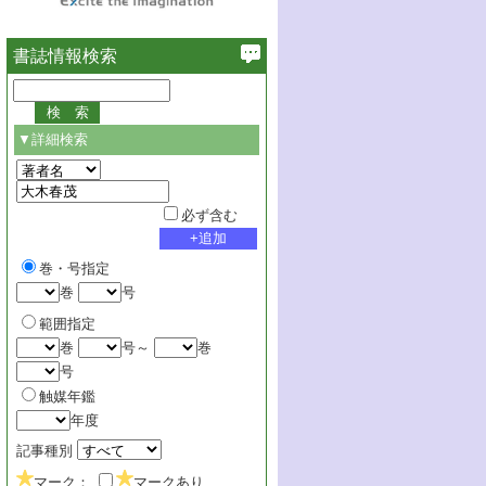
書誌情報検索
▼詳細検索
必ず含む
巻・号指定
巻
号
範囲指定
巻
号～
巻
号
触媒年鑑
年度
記事種別
マーク：
マークあり