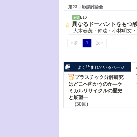
第23回触媒討論会
B16
予稿
異なるドーパントをもつ
大木春茂
・
仲臻
・
小林明文
・
« 前
1
次 »
よく読まれているページ
プラスチック分解研究
はどこへ向かうのか―ケ
ミカルリサイクルの歴史
と展望―
(30回)