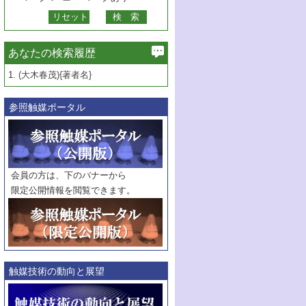
あなたの検索履歴
1.
(大木春茂){著者名}
参照触媒ポータル
会員の方は、下のバナーから
限定公開情報を閲覧できます。
触媒技術の動向と展望