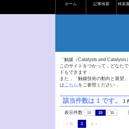
ホーム
記事検索
検索
「触媒（Catalysts and Ca
このサイトをつかって，どなたで
ドもできます．
また，「触媒技術の動向と展望」
は
こちら
をご参照ください．
該当件数は 1 です。
1
表示件数
並
10
20
30
« 前
1
次 »