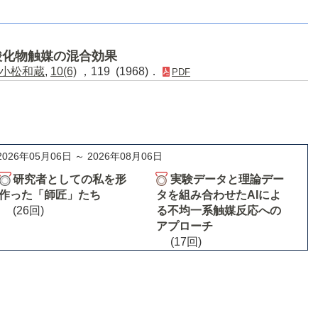
酸化物触媒の混合効果
小松和蔵
,
10(6)
，119 (1968)．
PDF
2026年05月06日 ～ 2026年08月06日
研究者としての私を形
実験データと理論デー
作った「師匠」たち
タを組み合わせたAIによ
(26回)
る不均一系触媒反応への
アプローチ
(17回)