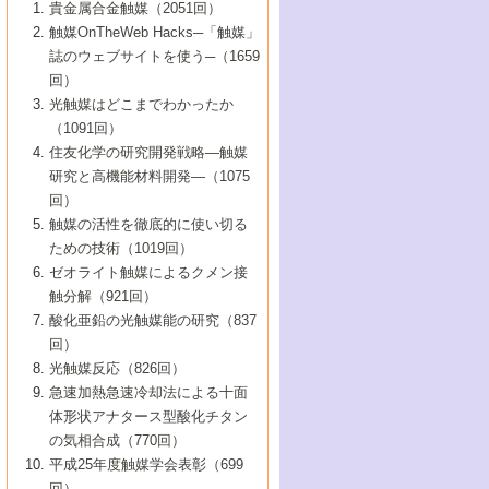
1号 なぜこの触媒が良いのか？
▼44巻（2002年）
貴金属合金触媒（2051回）
5号 若手会員による触媒研究の未来展望1：
8号 高機能化ポリオレフィンに向けた重合
5号 こんな物質，あんな物質―新たな触媒
7号 持続可能社会実現のための触媒および
5号 水素製造・貯蔵のための触媒技術の新
4号 水分解用光触媒材料
3号 特殊エネルギー場の触媒反応
触媒OnTheWeb Hacks─「触媒」
企業編
2号 第91回触媒討論会
触媒の最近の進展
1号 高次制御された触媒の化学
▼43巻（2001年）
の可能性―
触媒関連技術
しい展開
誌のウェブサイトを使う─（1659
5号 時間分解分光の進歩と応用
4号 生体内における金属の触媒作用
6号 第102回触媒討論会
3号 最近の自動車排ガス処理技術
2号 第89回触媒討論会
1号 グリーンケミストリーと触媒
▼42巻（2000年）
6号 第100回触媒討論会
8号 未来を拓く金属錯体
回）
6号 第98回触媒討論会
6号 第96回触媒討論会
5号 ファインケミカルズの展開に寄与する
7号 触媒・化学反応における計算化学の進
4号 触媒研究の現状と将来─第90回触媒討論
3号 触媒を利用した電気化学の新展開
2号 第87回触媒討論会特集号
1号 触媒反応工学の明日を拓く
▼41巻（1999年）
7号 『結晶の化学』を活かした触媒研究
光触媒はどこまでわかったか
7号 基礎化学品製造の触媒技術
触媒
歩
会Aから
7号 未来型金属錯体触媒開発への展望
4号 ナノ材料の調製と機能化
（1091回）
3号 生体触媒とバイオプロセス
2号 第85回触媒討論会
8号 イオン液体の応用
1号 孔、穴、あな?-特異な空間とその利用-
▼40巻（1998年）
8号 多機能型リアクター
6号 第94回触媒討論会
8号 若手研究者による触媒研究の未来展望
5号 基礎化学品製造の触媒技術
8号 超臨界流体を用いた化学プロセスの新
住友化学の研究開発戦略―触媒
5号 こんな触媒が欲しい
4号 水素製造・利用の触媒化学
3号 反応ダイナミクス
2号 第83回触媒討論会
1号 創立40周年記念・触媒化学この10年の
▼39巻（1997年）
2：大学・研究所編
展開
研究と高機能材料開発―（1075
7号 サブナノレベルでみた新しい表面現象
6号 第92回触媒討論会
6号 第90回触媒討論会
5号 触媒研究における新しい切り口：コン
進展と21世紀への提言/創立40周年記念・触
4号 超臨界流体の触媒反応への応用
3号 均一系触媒反応最前線
1号 均一系と不均一系触媒反応-その特徴と
回）
▼38巻（1996年）
8号 オレフィン重合触媒の新たな展
7号 基礎化学品製造の触媒技術
ビナトリアルケミストリー
媒学会この10年の歩みとこれから/創立40周
7号 触媒研究と学術雑誌/情報
5号 触媒のおもしろさをどのように伝える
接点
触媒の活性を徹底的に使い切る
4号 実用炭素材料の新展開
1号 触媒の構造と触媒作用/C1化学を中心と
▼37巻（1995年）
年記念・記録は語る
8号 資源の循環と触媒技術
6号 第88回触媒討論会特集号
か
ための技術（1019回）
8号 若い世代からみた触媒化学の現状と未
2号 第79回触媒討論会
5号 研究の方法論を考える
する21世紀への触媒
1号 ファインケミカルズと固体触媒
▼36巻（1994年）
2号 第81回触媒討論会
ゼオライト触媒によるクメン接
来
7号 企業における触媒研究のブレークスル
6号 第86回触媒討論会
3号 最新NO除去触媒の実用化研究
6号 第84回触媒討論会
2号 第77回触媒討論会
2号 第75回触媒討論会
触分解（921回）
1号 電気化学と触媒
▼35巻（1993年）
ー
3号 計算機触媒化学へのさそい
7号 水素化精製触媒の新しい展開
4号 新しい反応場を目指した触媒調製
7号 機能性金属材料と触媒
3号 オリンピックメダル:金・銀・銅はどん
酸化亜鉛の光触媒能の研究（837
3号 希土類を利用した触媒
2号 第73回触媒討論会
8号 この材料を触媒として使ってみません
4号 触媒劣化の制御と予測
1号 工業触媒開発マニュアル―探索から工
▼34巻（1992年）
8号 新しい反応性と機能性を目指した金属
な触媒作用を示すか
回）
5号 反応・分離技術の新しい展開
8号 触媒研究へのNMRの応用と展望
か？
業化まで
4号 触媒とリサイクル
3号 C4化学の展開
5号 最新の実用プロセスと触媒
クラスタ-化学
1号 インパクトを与えたこの研究
▼33巻（1991年）
光触媒反応（826回）
4号 触媒作用における機能の複合化
6号 第80回触媒討論会
2号 第71回触媒討論会
5号 エネルギー変換触媒
4号 《通常号》
6号 第82回触媒討論会
急速加熱急速冷却法による十面
2号 第69回触媒討論会
1号 触媒プロセス開発マニュアル―探索か
▼32巻（1990年）
5号 未来を拓け！若手研究者
7号 無機―有機ハイブリッド材料の新展開
3号 研究開発のうらおもて―着想と展開
体形状アナタース型酸化チタン
6号 第76回触媒討論会
5号 《通常号》
ら工業化まで，知っておきたいこと PartII
7号 ナノ構造体の化学
3号 ケミカルズ合成触媒―新しい展開と応
1号 21世紀に向けて触媒研究の飛躍をめざ
▼31巻（1989年）
6号 第78回触媒討論会
8号 AFMでみる世界
の気相合成（770回）
4号 触媒劣化と寿命の予測
7号 表面吸着相の新しい展開
用
6号 第74回触媒討論会
2号 第67回触媒討論会
8号 あの反応は今
す―触媒化学の裾野を広げよう
1号 情報科学と反応設計・材料設計
▼30巻（1988年）
7号 ダイナミックな領域への触媒研究の展
平成25年度触媒学会表彰（699
5号 環境に優しい触媒
8号 マイクロポーラス・クリスタル触媒の
4号 触媒調製の科学と技術の最前線
7号 半導体光触媒の基礎と広がり
3号 光触媒
2号 第65回触媒討論会
開/C1化学を中心とする21世紀への触媒
回）