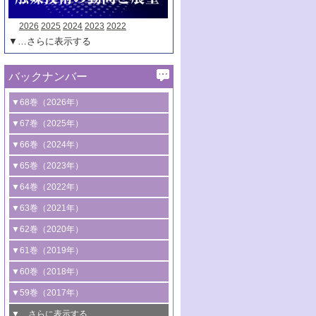
2026
2025
2024
2023
2022
▼…さらに表示する
バックナンバー
▼68巻（2026年）
1号 過酸化水素合成に関する研究動向
▼67巻（2025年）
2号 コンピューター技術により加速する
1号 CO
水素化によるグリーン燃料/グリ
▼66巻（2024年）
2
触媒開発
ーンケミカル製造
1号 低次元ナノ構造を有する触媒材料
▼65巻（2023年）
3号 有機分子変換やCO
資源化のための
2
2号 水素製造のための水分解技術に関す
2号 規制反応場を活用した固体触媒研究
1号 炭素が関わる触媒機能
▼64巻（2022年）
光触媒に関する最近の研究
る最近の研究
の新展開
2号 プラスチックケミカルリサイクルの
1号 合成ガス製造とCOを用いるケミカル
▼63巻（2021年）
B号 第137回触媒討論会（2026年）
3号 オレフィン系樹脂の精密合成に関す
3号 未踏分子変換を目指した酸化触媒プ
ための触媒技術
ズ合成の最新動向
1号 金触媒の新展開
▼62巻（2020年）
る最新技術
ロセスの最前線
3号 非酸化物系金属化合物を基盤とした
2号 化学品合成のための合金触媒開発
2号 ペロブスカイト
1号 触媒設計を拓く欠陥構造のキャラク
▼61巻（2019年）
4号 アルコール類の効率的変換を実現す
4号 シンクロトロン放射光および中性子
触媒材料の開発
3号 CO
の排出削減および有効活用のた
タリゼーション
2
3号 特殊反応場を利用した触媒的分子変
る非貴金属触媒の研究動向
線を利用した触媒解析技術の最先端
1号 物質移動制御に着目した触媒プロセ
▼60巻（2018年）
4号 格子酸素・格子酸素欠陥を利用した
めの触媒技術
換反応
2号 機能化学品製造に資するクリーンな
ス開発
5号 ゼオライトの合成と応用における研
5号 単原子触媒
触媒反応
1号 固体酸触媒の最新の研究動向
▼59巻（2017年）
触媒的酸化反応
4号 若手による情報発信企画～とびたて
4号 多孔質材料を用いた触媒の新展開
究動向
2号 CO
フリー水素サプライチェーンに
2
6号 参照触媒委員会からのお知らせ
5号 生体触媒によるエネルギー変換反応
2号 二酸化炭素からの有用化学品合成
1号 いたるところに，触媒
▼…さらに表示する