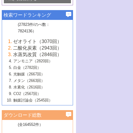
若き触媒の研究者たち～（1）
3号 水処理のための触媒化学
5号 情報学的手法を用いた触媒開発
6号 ヘテロ接合界面
関わる触媒開発動向
B号 第133回触媒討論会（2023年）
6号 窒素とリンの循環のための触媒・機
3号 ナノ粒子・クラスター触媒の最前線
2号 機能性材料の局所構造解析のための
5号 若手による情報発信企画～とびたて
▼58巻（2016年）
4号 光触媒を用いた水分解の最新の研究
6号 カーボンニュートラルに向けた電解
B号 第135回触媒討論会（2025年）
3号 精密高分子合成に関する最近の研究
能性材料
最先端技術
検索ワードランキング
4号 60周年記念企画
若き触媒の研究者たち～（2）
動向
技術
1号 ユニークな構造の高分子を生み出す触
▼57巻（2015年）
動向
B号 第131回触媒討論会（2023年）
3号 無機分離膜材料の開発と触媒反応プ
5号 進化するゼオライト合成技術
6号 石油のノーブル・ユースを志向した
媒技術
(27823件/のべ数：
5号 次世代の触媒プロセスを支えるマイ
B号 第127回触媒討論会（2021年・オン
1号 水素キャリアにかかわる触媒技術の新
4号 バイオマス化成品製造のための触媒
▼56巻（2014年）
ロセスへの適用
触媒技術
7824136）
クロ波
6号 非貴金属系触媒における電気化学的
ライン開催(Zoom)のみ）
2号 リグニンからの化成品製造に向けた触
展開
技術
1号 特殊環境場を利用した材料合成
▼55巻（2013年）
4号 触媒研究における計算科学の利用
酸素還元反応
B号 第129回触媒討論会（2022年・京都
媒技術
6号 メタン転換技術の最新動向
ゼオライト（3070回）
2号 石油精製用触媒の最近の進展
5号 固体触媒による含窒素有機化合物変
2号 光触媒反応機構に関する最新の研究動
1号 高耐久性燃料電池システム用触媒にお
大学：オンライン・対面開催）
▼54巻（2012年）
5号 水素のふるまいを解き明かす最先端
B号 第121回触媒討論会（2018年・東京
3号 触媒研究の最先端～とびたて若き研究
二酸化炭素（2943回）
B号 第125回触媒討論会（2020年・工学
換の最前線
3号 固体酸化物形燃料電池（SOFC）におけ
向
ける新展開
研究
大学）
1号 規則性多孔体の利用技術における最近
▼53巻（2011年）
者たち～（1）
水蒸気改質（2846回）
院大学）
るアノード触媒上での燃料直接改質技術
6号 貴金属使用量低減に向けた自動車排
3号 固体高分子形燃料電池カソード触媒の
2号 リビングラジカル重合の最近の動向
6号 低級アルカンの有効利用のための触
の進歩
アンモニア（2820回）
4号 触媒研究の最先端～とびたて若き研究
1号 金属学から見る合金触媒の新展開
▼52巻（2010年）
ガス浄化触媒の開発
4号 コアシェル構造の制御による触媒機能
開発動向
媒技術
白金（2782回）
3号 天然ガスの化学工業的展開に関する触
2号 第109回触媒討論会
者たち～（2）
2号 第107回触媒討論会
の向上
1号 触媒の劣化対策と長寿命触媒開発
B号 第123回触媒討論会（2019年・大阪
▼51巻（2009年）
4号 人工光合成に向けた近年のアプローチ
光触媒（2667回）
媒技術
B号 第119回触媒討論会（2017年・首都
3号 貴金属低減技術の最新動向
5号 触媒研究の最先端～とびたて若き研究
市立大学）
3号 触媒のその場観察法の進歩（１）
5号 工業触媒およびその周辺技術の最近の
2号 第105回触媒討論会
1号 炭素材料－熱い注目を集める材料－
▼50巻（2008年）
メタン（2663回）
大学東京）
5号 未利用熱エネルギーの有効活用に貢献
4号 貴金属触媒の精密構造制御とその活用
者たち～（3）
4号 貴金属代替技術の最新動向
進歩
水素化（2616回）
4号 触媒のその場観察法の進歩（２）
3号 ナノ構造が拓く新機能
する触媒技術
2号 第103回触媒討論会
1号 触媒化学と学会のこの10年，半世紀，
▼49巻（2007年）
5号 バイオマス化成品製造のための固体触
6号 イオニクス材料と燃料電池・電解合成
5号 光触媒による物質変換反応の新展開
CO2（2567回）
6号 ナノシート
5号 不活性結合の触媒的活性化による有機
そして未来
4号 活性サイトおよびその環境の精密な設
6号 ポリオキソメタレート
3号 環境浄化用光触媒の現状と課題
媒の開発
1号 含フッ素化合物の合成と触媒
▼48巻（2006年）
の最新の研究動向
触媒討論会（2545回）
6号 グラフェン
合成
B号 第115回触媒討論会（2015年・成蹊大
計による触媒の高機能化
2号 第101回触媒討論会
B号 第113回触媒討論会（2014年・ロワジ
4号 水素社会の実現に向けた水素製造・貯
6号 ナノ空間─吸着状態解析から新機能開拓
2号 第99回触媒討論会
B号 第117回触媒討論会（2016年・大阪府
1号 固体酸触媒の最近の進歩
▼47巻（2005年）
学）
7号 水素を利用する化成品合成の新潮流
6号 新しい固体酸触媒技術
5号 触媒を有効に使うための技術
ールホテル豊橋）
蔵技術の進歩
まで─
3号 メソポーラス物質の新展開
立大学）
3号 実用的ファインケミカル合成プロセス
ダウンロード総数
2号 第97回触媒討論会
1号 最近の触媒担体とその効果
▼46巻（2004年）
7号 ゼオライト合成における最近の進歩
6号 第106回触媒討論会
5号 CO
が関わる触媒・材料
B号 第111回触媒討論会（2013年・関西大
4号 錯体を利用したユニークな表面構造の
を実現する触媒
2
3号 リビング重合触媒の最近の展開
2号 第95回触媒討論会
(全164552件）
1号 部分酸化反応触媒の最前線
▼45巻（2003年）
学）
構築と機能
7号 有機分子触媒による精密有機合成
4号 バイオマス活用のための技術開発
6号 第104回触媒討論会
4号 今後の液体燃料を支える触媒技術
3号 化成品を合成するゼオライト触媒
2号 第93回触媒討論会