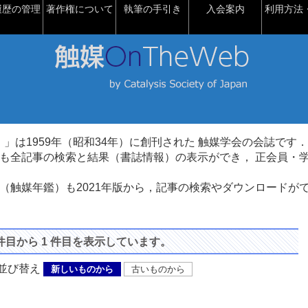
履歴の管理
著作権について
執筆の手引き
入会案内
利用方法・
talysis）」は1959年（昭和34年）に創刊された 触媒学会の会誌です．
も全記事の検索と結果（書誌情報）の表示ができ， 正会員・
（触媒年鑑）も2021年版から，記事の検索やダウンロードが
 件目から 1 件目を表示しています。
び替え
新しいものから
古いものから