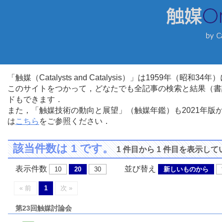
「触媒（Catalysts and Catalysis）」は1959年（昭
このサイトをつかって，どなたでも全記事の検索と結果（書
ドもできます．
また，「触媒技術の動向と展望」（触媒年鑑）も2021年
は
こちら
をご参照ください．
該当件数は 1 です。
1 件目から 1 件目を表示し
表示件数
並び替え
10
20
30
新しいものから
« 前
1
次 »
第23回触媒討論会