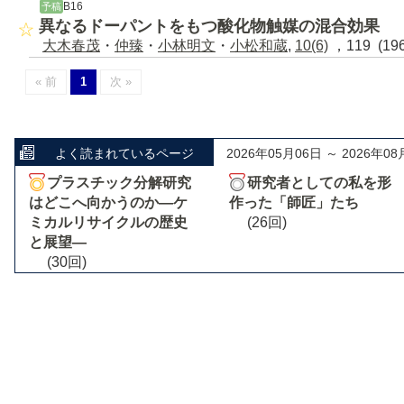
B16
予稿
異なるドーパントをもつ酸化物触媒の混合効果
大木春茂
・
仲臻
・
小林明文
・
小松和蔵
,
10(6)
，119 (19
« 前
1
次 »
よく読まれているページ
2026年05月06日 ～ 2026年08
プラスチック分解研究
研究者としての私を形
はどこへ向かうのか―ケ
作った「師匠」たち
ミカルリサイクルの歴史
(26回)
と展望―
(30回)