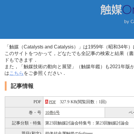
「触媒（Catalysts and Catalysis）」は1959年（昭
このサイトをつかって，どなたでも全記事の検索と結果（書
ドもできます．
また，「触媒技術の動向と展望」（触媒年鑑）も2021年
は
こちら
をご参照ください．
記事情報
PDF
327.9 KB(閲覧回数：1回)
PDF
巻・号
10巻6号
ペ
記事分類・特集
第23回触媒討論会特集号：第23回触媒討論会
題目(和文)
担体付金属触媒のSoftness