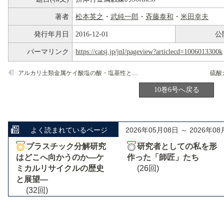
著者
松本英之
・
武純一郎
・
斉藤泰和
・
米田幸夫
発行年月日
2016-12-01
公
パーマリンク
https://catsj.jp/jnl/pageview?articlecd=1006013300k
アルカリ土類金属ケイ酸塩の酸・塩基性とその触媒作用
10巻6号へ戻る
よく読まれているページ
2026年05月08日 ～ 2026年08
プラスチック分解研究
研究者としての私を形
はどこへ向かうのか―ケ
作った「師匠」たち
ミカルリサイクルの歴史
(26回)
と展望―
(32回)