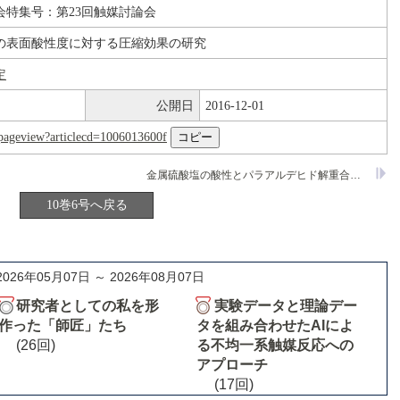
会特集号：第23回触媒討論会
の表面酸性度に対する圧縮効果の研究
定
公開日
2016-12-01
nl/pageview?articlecd=1006013600f
金属硫酸塩の酸性とパラアルデヒド解重合反応における触媒活性
10巻6号へ戻る
2026年05月07日 ～ 2026年08月07日
研究者としての私を形
実験データと理論デー
作った「師匠」たち
タを組み合わせたAIによ
(26回)
る不均一系触媒反応への
アプローチ
(17回)