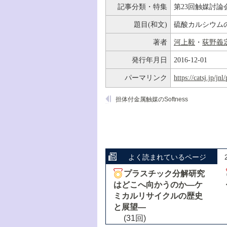
記事分類・特集
第23回触媒討論
題目(和文)
硫酸カルシウム
著者
河上毅
・
荻野義
発行年月日
2016-12-01
パーマリンク
https://catsj.jp/j
担体付金属触媒のSoftness
よく読まれているページ
プラスチック分解研究
はどこへ向かうのか―ケ
ミカルリサイクルの歴史
と展望―
(31回)