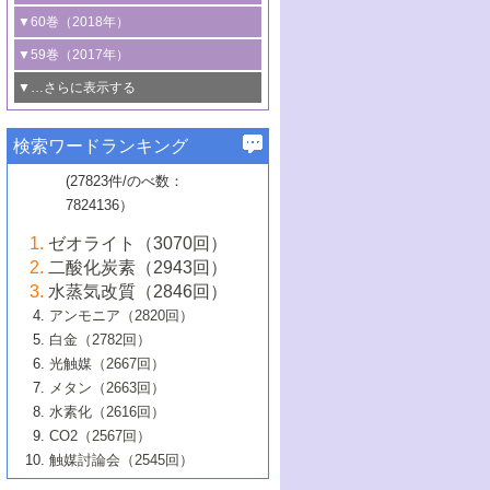
3号 CO
の排出削減および有効活用のた
タリゼーション
2
3号 特殊反応場を利用した触媒的分子変
る非貴金属触媒の研究動向
線を利用した触媒解析技術の最先端
1号 物質移動制御に着目した触媒プロセ
▼60巻（2018年）
4号 格子酸素・格子酸素欠陥を利用した
めの触媒技術
換反応
2号 機能化学品製造に資するクリーンな
ス開発
5号 ゼオライトの合成と応用における研
5号 単原子触媒
触媒反応
1号 固体酸触媒の最新の研究動向
▼59巻（2017年）
触媒的酸化反応
4号 若手による情報発信企画～とびたて
4号 多孔質材料を用いた触媒の新展開
究動向
2号 CO
フリー水素サプライチェーンに
2
6号 参照触媒委員会からのお知らせ
5号 生体触媒によるエネルギー変換反応
2号 二酸化炭素からの有用化学品合成
1号 いたるところに，触媒
▼…さらに表示する
若き触媒の研究者たち～（1）
3号 水処理のための触媒化学
5号 情報学的手法を用いた触媒開発
6号 ヘテロ接合界面
関わる触媒開発動向
B号 第133回触媒討論会（2023年）
6号 窒素とリンの循環のための触媒・機
3号 ナノ粒子・クラスター触媒の最前線
2号 機能性材料の局所構造解析のための
5号 若手による情報発信企画～とびたて
▼58巻（2016年）
4号 光触媒を用いた水分解の最新の研究
6号 カーボンニュートラルに向けた電解
B号 第135回触媒討論会（2025年）
3号 精密高分子合成に関する最近の研究
能性材料
最先端技術
検索ワードランキング
4号 60周年記念企画
若き触媒の研究者たち～（2）
動向
技術
1号 ユニークな構造の高分子を生み出す触
▼57巻（2015年）
動向
B号 第131回触媒討論会（2023年）
3号 無機分離膜材料の開発と触媒反応プ
5号 進化するゼオライト合成技術
6号 石油のノーブル・ユースを志向した
媒技術
(27823件/のべ数：
5号 次世代の触媒プロセスを支えるマイ
B号 第127回触媒討論会（2021年・オン
1号 水素キャリアにかかわる触媒技術の新
4号 バイオマス化成品製造のための触媒
▼56巻（2014年）
ロセスへの適用
触媒技術
7824136）
クロ波
6号 非貴金属系触媒における電気化学的
ライン開催(Zoom)のみ）
2号 リグニンからの化成品製造に向けた触
展開
技術
1号 特殊環境場を利用した材料合成
▼55巻（2013年）
4号 触媒研究における計算科学の利用
酸素還元反応
B号 第129回触媒討論会（2022年・京都
媒技術
6号 メタン転換技術の最新動向
ゼオライト（3070回）
2号 石油精製用触媒の最近の進展
5号 固体触媒による含窒素有機化合物変
2号 光触媒反応機構に関する最新の研究動
1号 高耐久性燃料電池システム用触媒にお
大学：オンライン・対面開催）
▼54巻（2012年）
5号 水素のふるまいを解き明かす最先端
B号 第121回触媒討論会（2018年・東京
3号 触媒研究の最先端～とびたて若き研究
二酸化炭素（2943回）
B号 第125回触媒討論会（2020年・工学
換の最前線
3号 固体酸化物形燃料電池（SOFC）におけ
向
ける新展開
研究
大学）
1号 規則性多孔体の利用技術における最近
▼53巻（2011年）
者たち～（1）
水蒸気改質（2846回）
院大学）
るアノード触媒上での燃料直接改質技術
6号 貴金属使用量低減に向けた自動車排
3号 固体高分子形燃料電池カソード触媒の
2号 リビングラジカル重合の最近の動向
6号 低級アルカンの有効利用のための触
の進歩
アンモニア（2820回）
4号 触媒研究の最先端～とびたて若き研究
1号 金属学から見る合金触媒の新展開
▼52巻（2010年）
ガス浄化触媒の開発
4号 コアシェル構造の制御による触媒機能
開発動向
媒技術
白金（2782回）
3号 天然ガスの化学工業的展開に関する触
2号 第109回触媒討論会
者たち～（2）
2号 第107回触媒討論会
の向上
1号 触媒の劣化対策と長寿命触媒開発
B号 第123回触媒討論会（2019年・大阪
▼51巻（2009年）
4号 人工光合成に向けた近年のアプローチ
光触媒（2667回）
媒技術
B号 第119回触媒討論会（2017年・首都
3号 貴金属低減技術の最新動向
5号 触媒研究の最先端～とびたて若き研究
市立大学）
3号 触媒のその場観察法の進歩（１）
5号 工業触媒およびその周辺技術の最近の
2号 第105回触媒討論会
1号 炭素材料－熱い注目を集める材料－
▼50巻（2008年）
メタン（2663回）
大学東京）
5号 未利用熱エネルギーの有効活用に貢献
4号 貴金属触媒の精密構造制御とその活用
者たち～（3）
4号 貴金属代替技術の最新動向
進歩
水素化（2616回）
4号 触媒のその場観察法の進歩（２）
3号 ナノ構造が拓く新機能
する触媒技術
2号 第103回触媒討論会
1号 触媒化学と学会のこの10年，半世紀，
▼49巻（2007年）
5号 バイオマス化成品製造のための固体触
6号 イオニクス材料と燃料電池・電解合成
5号 光触媒による物質変換反応の新展開
CO2（2567回）
6号 ナノシート
5号 不活性結合の触媒的活性化による有機
そして未来
4号 活性サイトおよびその環境の精密な設
6号 ポリオキソメタレート
3号 環境浄化用光触媒の現状と課題
媒の開発
1号 含フッ素化合物の合成と触媒
▼48巻（2006年）
の最新の研究動向
触媒討論会（2545回）
6号 グラフェン
合成
B号 第115回触媒討論会（2015年・成蹊大
計による触媒の高機能化
2号 第101回触媒討論会
B号 第113回触媒討論会（2014年・ロワジ
4号 水素社会の実現に向けた水素製造・貯
6号 ナノ空間─吸着状態解析から新機能開拓
2号 第99回触媒討論会
B号 第117回触媒討論会（2016年・大阪府
1号 固体酸触媒の最近の進歩
▼47巻（2005年）