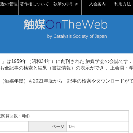
履歴の管理
著作権について
執筆の手引き
入会案内
利用方法・
talysis）」は1959年（昭和34年）に創刊された 触媒学会の会誌です．
も全記事の検索と結果（書誌情報）の表示ができ， 正会員・
（触媒年鑑）も2021年版から，記事の検索やダウンロードが
KB(閲覧回数：0回)
ページ
136