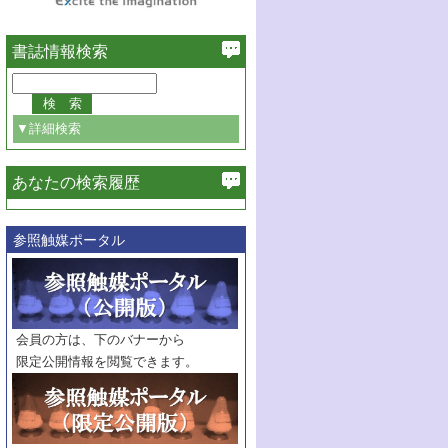
書誌情報検索
▼詳細検索
あなたの検索履歴
必ず含む
参照触媒ポータル
巻・号指定
巻
号
範囲指定
巻
号～
巻
会員の方は、下のバナーから
号
限定公開情報を閲覧できます。
触媒年鑑
年度
記事種別
マーク：
マークあり