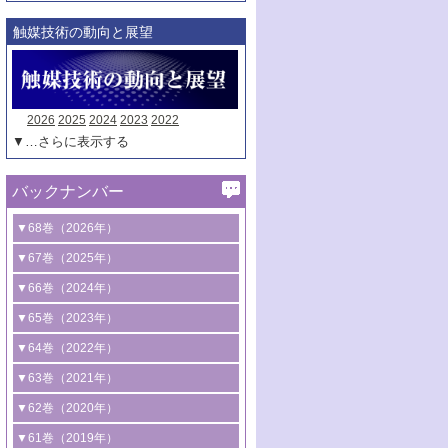
触媒技術の動向と展望
2026
2025
2024
2023
2022
▼…さらに表示する
バックナンバー
▼68巻（2026年）
1号 過酸化水素合成に関する研究動向
▼67巻（2025年）
2号 コンピューター技術により加速する
1号 CO
水素化によるグリーン燃料/グリ
▼66巻（2024年）
2
触媒開発
ーンケミカル製造
1号 低次元ナノ構造を有する触媒材料
▼65巻（2023年）
3号 有機分子変換やCO
資源化のための
2
2号 水素製造のための水分解技術に関す
2号 規制反応場を活用した固体触媒研究
1号 炭素が関わる触媒機能
▼64巻（2022年）
光触媒に関する最近の研究
る最近の研究
の新展開
2号 プラスチックケミカルリサイクルの
1号 合成ガス製造とCOを用いるケミカル
▼63巻（2021年）
B号 第137回触媒討論会（2026年）
3号 オレフィン系樹脂の精密合成に関す
3号 未踏分子変換を目指した酸化触媒プ
ための触媒技術
ズ合成の最新動向
1号 金触媒の新展開
▼62巻（2020年）
る最新技術
ロセスの最前線
3号 非酸化物系金属化合物を基盤とした
2号 化学品合成のための合金触媒開発
2号 ペロブスカイト
1号 触媒設計を拓く欠陥構造のキャラク
▼61巻（2019年）
4号 アルコール類の効率的変換を実現す
4号 シンクロトロン放射光および中性子
触媒材料の開発