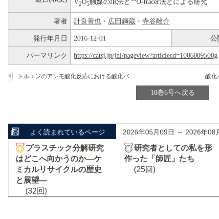
V
O
触媒のIR法と
O-tracer法とによる研究
2
5
著者
計良善也
・
広田鋼蔵
・
寺谷敞介
発行年月日
2016-12-01
公
パーマリンク
https://catsj.jp/jnl/pageview?articlecd=1006009500g
トルエンのアンモ酸化反応における酸化バナジウム触媒の活性とESRスペクトル
酸化
10巻6号へ戻る
よく読まれているページ
2026年05月09日 ～ 2026年08
プラスチック分解研究
研究者としての私を形
はどこへ向かうのか―ケ
作った「師匠」たち
ミカルリサイクルの歴史
(25回)
と展望―
(32回)