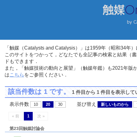
「触媒（Catalysts and Catalysis）」は1959年（昭
このサイトをつかって，どなたでも全記事の検索と結果（書
ドもできます．
また，「触媒技術の動向と展望」（触媒年鑑）も2021年
は
こちら
をご参照ください．
該当件数は 1 です。
1 件目から 1 件目を表示し
表示件数
並び替え
10
20
30
新しいものから
« 前
1
次 »
第23回触媒討論会