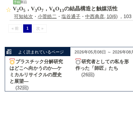
B11
予稿
V
O
，V
O
，V
O
の結晶構造と触媒活性
2
5
3
7
6
13
可知祐次
・
小菅皓二
・
塩谷通子
・
中西典彦
,
10(6)
，103 
« 前
1
次 »
よく読まれているページ
2026年05月08日 ～ 2026年08
プラスチック分解研究
研究者としての私を形
はどこへ向かうのか―ケ
作った「師匠」たち
ミカルリサイクルの歴史
(26回)
と展望―
(32回)