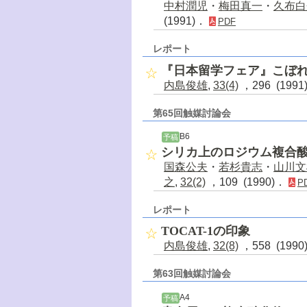
中村潤児
・
梅田真一
・
久布白
(1991)．
PDF
レポート
『日本留学フェア』こぼ
内島俊雄
,
33(4)
，296 (199
第65回触媒討論会
B6
予稿
シリカ上のロジウム複合
国森公夫
・
若杉貴志
・
山川文
之
,
32(2)
，109 (1990)．
P
レポート
TOCAT-1の印象
内島俊雄
,
32(8)
，558 (199
第63回触媒討論会
A4
予稿