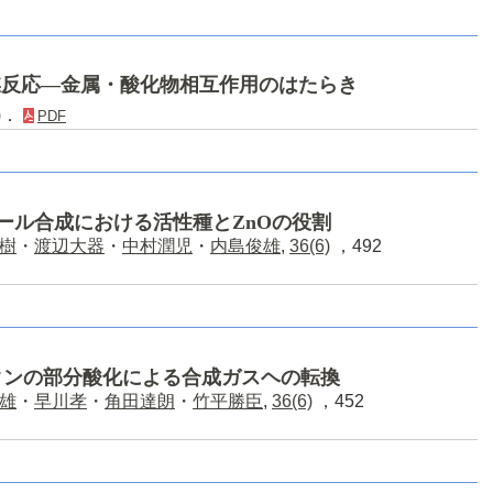
媒反応―金属・酸化物相互作用のはたらき
4)．
PDF
ノール合成における活性種とZnOの役割
樹
・
渡辺大器
・
中村潤児
・
内島俊雄
,
36(6)
，492
タンの部分酸化による合成ガスヘの転換
雄
・
早川孝
・
角田達朗
・
竹平勝臣
,
36(6)
，452