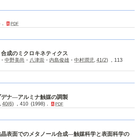
0)．
PDF
ト合成のミクロキネティクス
・
中野美尚
・
八津崇
・
内島俊雄
・
中村潤児
,
41(2)
，113
ブデナ―アルミナ触媒の調製
,
40(6)
，410 (1998)．
PDF
結晶表面でのメタノール合成―触媒科学と表面科学の