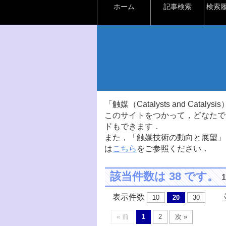
ホーム
記事検索
検索
「触媒（Catalysts and Ca
このサイトをつかって，どなたで
ドもできます．
また，「触媒技術の動向と展望」
は
こちら
をご参照ください．
該当件数は 38 です。
表示件数
並
10
20
30
« 前
1
2
次 »