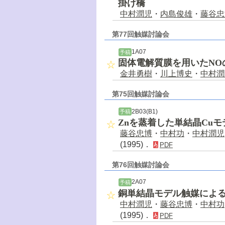
掛け橋
中村潤児
・
内島俊雄
・
藤谷忠
第77回触媒討論会
1A07
予稿
固体電解質膜を用いたNO
金井勇樹
・
川上博史
・
中村潤
第75回触媒討論会
2B03(B1)
予稿
Znを蒸着した単結晶Cu
藤谷忠博
・
中村功
・
中村潤児
(1995)．
PDF
第76回触媒討論会
2A07
予稿
銅単結晶モデル触媒によ
中村潤児
・
藤谷忠博
・
中村功
(1995)．
PDF