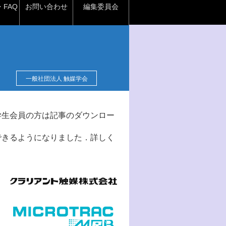
FAQ
お問い合わせ
編集委員会
一般社団法人 触媒学会
学生会員の方は記事のダウンロー
できるようになりました．詳しく