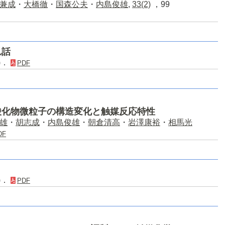
兼成
・
大橋徹
・
国森公夫
・
内島俊雄
,
33(2)
，99
れ話
1)．
PDF
酸化物微粒子の構造変化と触媒反応特性
雄
・
胡志成
・
内島俊雄
・
朝倉清高
・
岩澤康裕
・
相馬光
DF
0)．
PDF