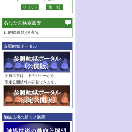
あなたの検索履歴
1.
(内島俊雄){著者名}
参照触媒ポータル
会員の方は、下のバナーから
限定公開情報を閲覧できます。
触媒技術の動向と展望