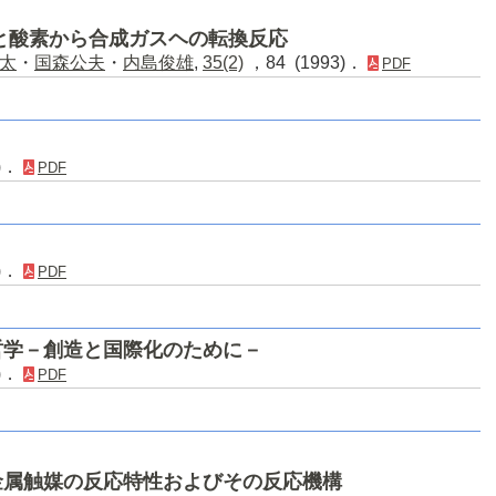
と酸素から合成ガスヘの転換反応
太
・
国森公夫
・
内島俊雄
,
35(2)
，84 (1993)．
PDF
2)．
PDF
2)．
PDF
哲学－創造と国際化のために－
2)．
PDF
金属触媒の反応特性およびその反応機構