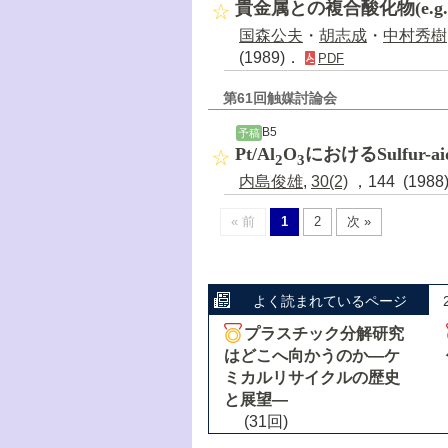
貴金属との複合酸化物(e.g.,
国森公夫
・
胡志成
・
中村秀樹
(1989)．
PDF
第61回触媒討論会
B5
予稿
Pt/Al
O
におけるSulfur-ai
2
3
内島俊雄
,
30(2)
，144 (198
« 前
1
2
次 »
よく読まれているページ
プラスチック分解研究
はどこへ向かうのか―ケ
ミカルリサイクルの歴史
と展望―
(31回)