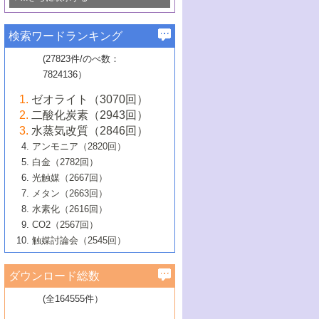
若き触媒の研究者たち～（1）
3号 水処理のための触媒化学
5号 情報学的手法を用いた触媒開発
6号 ヘテロ接合界面
関わる触媒開発動向
B号 第133回触媒討論会（2023年）
6号 窒素とリンの循環のための触媒・機
3号 ナノ粒子・クラスター触媒の最前線
2号 機能性材料の局所構造解析のための
5号 若手による情報発信企画～とびたて
▼58巻（2016年）
4号 光触媒を用いた水分解の最新の研究
6号 カーボンニュートラルに向けた電解
B号 第135回触媒討論会（2025年）
3号 精密高分子合成に関する最近の研究
能性材料
最先端技術
検索ワードランキング
4号 60周年記念企画
若き触媒の研究者たち～（2）
動向
技術
1号 ユニークな構造の高分子を生み出す触
▼57巻（2015年）
動向
B号 第131回触媒討論会（2023年）
3号 無機分離膜材料の開発と触媒反応プ
5号 進化するゼオライト合成技術
6号 石油のノーブル・ユースを志向した
媒技術
(27823件/のべ数：
5号 次世代の触媒プロセスを支えるマイ
B号 第127回触媒討論会（2021年・オン
1号 水素キャリアにかかわる触媒技術の新
4号 バイオマス化成品製造のための触媒
▼56巻（2014年）
ロセスへの適用
触媒技術
7824136）
クロ波
6号 非貴金属系触媒における電気化学的
ライン開催(Zoom)のみ）
2号 リグニンからの化成品製造に向けた触
展開
技術
1号 特殊環境場を利用した材料合成
▼55巻（2013年）
4号 触媒研究における計算科学の利用
酸素還元反応
B号 第129回触媒討論会（2022年・京都
媒技術
6号 メタン転換技術の最新動向
ゼオライト（3070回）
2号 石油精製用触媒の最近の進展
5号 固体触媒による含窒素有機化合物変
2号 光触媒反応機構に関する最新の研究動
1号 高耐久性燃料電池システム用触媒にお
大学：オンライン・対面開催）
▼54巻（2012年）
5号 水素のふるまいを解き明かす最先端
B号 第121回触媒討論会（2018年・東京
3号 触媒研究の最先端～とびたて若き研究
二酸化炭素（2943回）
B号 第125回触媒討論会（2020年・工学
換の最前線
3号 固体酸化物形燃料電池（SOFC）におけ
向
ける新展開
研究
大学）
1号 規則性多孔体の利用技術における最近
▼53巻（2011年）
者たち～（1）
水蒸気改質（2846回）
院大学）
るアノード触媒上での燃料直接改質技術
6号 貴金属使用量低減に向けた自動車排
3号 固体高分子形燃料電池カソード触媒の
2号 リビングラジカル重合の最近の動向
6号 低級アルカンの有効利用のための触
の進歩
アンモニア（2820回）
4号 触媒研究の最先端～とびたて若き研究
1号 金属学から見る合金触媒の新展開
▼52巻（2010年）
ガス浄化触媒の開発
4号 コアシェル構造の制御による触媒機能
開発動向
媒技術
白金（2782回）
3号 天然ガスの化学工業的展開に関する触
2号 第109回触媒討論会
者たち～（2）
2号 第107回触媒討論会
の向上
1号 触媒の劣化対策と長寿命触媒開発
B号 第123回触媒討論会（2019年・大阪
▼51巻（2009年）
4号 人工光合成に向けた近年のアプローチ
光触媒（2667回）
媒技術
B号 第119回触媒討論会（2017年・首都
3号 貴金属低減技術の最新動向
5号 触媒研究の最先端～とびたて若き研究
市立大学）
3号 触媒のその場観察法の進歩（１）
5号 工業触媒およびその周辺技術の最近の
2号 第105回触媒討論会
1号 炭素材料－熱い注目を集める材料－
▼50巻（2008年）
メタン（2663回）
大学東京）
5号 未利用熱エネルギーの有効活用に貢献
4号 貴金属触媒の精密構造制御とその活用
者たち～（3）
4号 貴金属代替技術の最新動向
進歩
水素化（2616回）
4号 触媒のその場観察法の進歩（２）
3号 ナノ構造が拓く新機能
する触媒技術
2号 第103回触媒討論会
1号 触媒化学と学会のこの10年，半世紀，
▼49巻（2007年）
5号 バイオマス化成品製造のための固体触
6号 イオニクス材料と燃料電池・電解合成
5号 光触媒による物質変換反応の新展開
CO2（2567回）
6号 ナノシート
5号 不活性結合の触媒的活性化による有機
そして未来
4号 活性サイトおよびその環境の精密な設
6号 ポリオキソメタレート
3号 環境浄化用光触媒の現状と課題
媒の開発
1号 含フッ素化合物の合成と触媒
▼48巻（2006年）
の最新の研究動向
触媒討論会（2545回）
6号 グラフェン
合成
B号 第115回触媒討論会（2015年・成蹊大
計による触媒の高機能化
2号 第101回触媒討論会
B号 第113回触媒討論会（2014年・ロワジ
4号 水素社会の実現に向けた水素製造・貯
6号 ナノ空間─吸着状態解析から新機能開拓
2号 第99回触媒討論会
B号 第117回触媒討論会（2016年・大阪府
1号 固体酸触媒の最近の進歩
▼47巻（2005年）
学）
7号 水素を利用する化成品合成の新潮流
6号 新しい固体酸触媒技術
5号 触媒を有効に使うための技術
ールホテル豊橋）
蔵技術の進歩
まで─
3号 メソポーラス物質の新展開
立大学）
3号 実用的ファインケミカル合成プロセス
ダウンロード総数
2号 第97回触媒討論会
1号 最近の触媒担体とその効果
▼46巻（2004年）
7号 ゼオライト合成における最近の進歩
6号 第106回触媒討論会
5号 CO
が関わる触媒・材料
B号 第111回触媒討論会（2013年・関西大
4号 錯体を利用したユニークな表面構造の
を実現する触媒
2
3号 リビング重合触媒の最近の展開
2号 第95回触媒討論会
(全164555件）
1号 部分酸化反応触媒の最前線
▼45巻（2003年）
学）
構築と機能
7号 有機分子触媒による精密有機合成
4号 バイオマス活用のための技術開発
6号 第104回触媒討論会
4号 今後の液体燃料を支える触媒技術
3号 化成品を合成するゼオライト触媒
2号 第93回触媒討論会