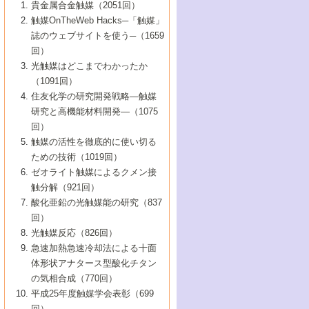
1号 なぜこの触媒が良いのか？
▼44巻（2002年）
貴金属合金触媒（2051回）
5号 若手会員による触媒研究の未来展望1：
8号 高機能化ポリオレフィンに向けた重合
5号 こんな物質，あんな物質―新たな触媒
7号 持続可能社会実現のための触媒および
5号 水素製造・貯蔵のための触媒技術の新
4号 水分解用光触媒材料
3号 特殊エネルギー場の触媒反応
触媒OnTheWeb Hacks─「触媒」
企業編
2号 第91回触媒討論会
触媒の最近の進展
1号 高次制御された触媒の化学
▼43巻（2001年）
の可能性―
触媒関連技術
しい展開
誌のウェブサイトを使う─（1659
5号 時間分解分光の進歩と応用
4号 生体内における金属の触媒作用
6号 第102回触媒討論会
3号 最近の自動車排ガス処理技術
2号 第89回触媒討論会
1号 グリーンケミストリーと触媒
▼42巻（2000年）
6号 第100回触媒討論会
8号 未来を拓く金属錯体
回）
6号 第98回触媒討論会
6号 第96回触媒討論会
5号 ファインケミカルズの展開に寄与する
7号 触媒・化学反応における計算化学の進
4号 触媒研究の現状と将来─第90回触媒討論
3号 触媒を利用した電気化学の新展開
2号 第87回触媒討論会特集号
1号 触媒反応工学の明日を拓く
▼41巻（1999年）
7号 『結晶の化学』を活かした触媒研究
光触媒はどこまでわかったか
7号 基礎化学品製造の触媒技術
触媒
歩
会Aから
7号 未来型金属錯体触媒開発への展望
4号 ナノ材料の調製と機能化
（1091回）
3号 生体触媒とバイオプロセス
2号 第85回触媒討論会
8号 イオン液体の応用
1号 孔、穴、あな?-特異な空間とその利用-
▼40巻（1998年）
8号 多機能型リアクター
6号 第94回触媒討論会
8号 若手研究者による触媒研究の未来展望
5号 基礎化学品製造の触媒技術
8号 超臨界流体を用いた化学プロセスの新
住友化学の研究開発戦略―触媒
5号 こんな触媒が欲しい
4号 水素製造・利用の触媒化学
3号 反応ダイナミクス
2号 第83回触媒討論会
1号 創立40周年記念・触媒化学この10年の
▼39巻（1997年）
2：大学・研究所編
展開
研究と高機能材料開発―（1075
7号 サブナノレベルでみた新しい表面現象
6号 第92回触媒討論会
6号 第90回触媒討論会
5号 触媒研究における新しい切り口：コン
進展と21世紀への提言/創立40周年記念・触
4号 超臨界流体の触媒反応への応用
3号 均一系触媒反応最前線
1号 均一系と不均一系触媒反応-その特徴と
回）
▼38巻（1996年）
8号 オレフィン重合触媒の新たな展
7号 基礎化学品製造の触媒技術
ビナトリアルケミストリー
媒学会この10年の歩みとこれから/創立40周
7号 触媒研究と学術雑誌/情報
5号 触媒のおもしろさをどのように伝える
接点
触媒の活性を徹底的に使い切る
4号 実用炭素材料の新展開
1号 触媒の構造と触媒作用/C1化学を中心と
▼37巻（1995年）
年記念・記録は語る
8号 資源の循環と触媒技術
6号 第88回触媒討論会特集号
か
ための技術（1019回）
8号 若い世代からみた触媒化学の現状と未
2号 第79回触媒討論会
5号 研究の方法論を考える
する21世紀への触媒
1号 ファインケミカルズと固体触媒
▼36巻（1994年）
2号 第81回触媒討論会
ゼオライト触媒によるクメン接
来
7号 企業における触媒研究のブレークスル
6号 第86回触媒討論会
3号 最新NO除去触媒の実用化研究
6号 第84回触媒討論会
2号 第77回触媒討論会
2号 第75回触媒討論会
触分解（921回）
1号 電気化学と触媒
▼35巻（1993年）
ー
3号 計算機触媒化学へのさそい
7号 水素化精製触媒の新しい展開
4号 新しい反応場を目指した触媒調製
7号 機能性金属材料と触媒
3号 オリンピックメダル:金・銀・銅はどん
酸化亜鉛の光触媒能の研究（837
3号 希土類を利用した触媒
2号 第73回触媒討論会
8号 この材料を触媒として使ってみません
4号 触媒劣化の制御と予測
1号 工業触媒開発マニュアル―探索から工
▼34巻（1992年）
8号 新しい反応性と機能性を目指した金属
な触媒作用を示すか
回）
5号 反応・分離技術の新しい展開
8号 触媒研究へのNMRの応用と展望
か？
業化まで
4号 触媒とリサイクル
3号 C4化学の展開
5号 最新の実用プロセスと触媒
クラスタ-化学
1号 インパクトを与えたこの研究
▼33巻（1991年）
光触媒反応（826回）
4号 触媒作用における機能の複合化
6号 第80回触媒討論会
2号 第71回触媒討論会
5号 エネルギー変換触媒
4号 《通常号》
6号 第82回触媒討論会
急速加熱急速冷却法による十面
2号 第69回触媒討論会
1号 触媒プロセス開発マニュアル―探索か
▼32巻（1990年）
5号 未来を拓け！若手研究者
7号 無機―有機ハイブリッド材料の新展開
3号 研究開発のうらおもて―着想と展開
体形状アナタース型酸化チタン
6号 第76回触媒討論会
5号 《通常号》
ら工業化まで，知っておきたいこと PartII
7号 ナノ構造体の化学
3号 ケミカルズ合成触媒―新しい展開と応
1号 21世紀に向けて触媒研究の飛躍をめざ
▼31巻（1989年）
6号 第78回触媒討論会
8号 AFMでみる世界
の気相合成（770回）
4号 触媒劣化と寿命の予測
7号 表面吸着相の新しい展開
用
6号 第74回触媒討論会
2号 第67回触媒討論会
8号 あの反応は今
す―触媒化学の裾野を広げよう
1号 情報科学と反応設計・材料設計
▼30巻（1988年）
7号 ダイナミックな領域への触媒研究の展
平成25年度触媒学会表彰（699
5号 環境に優しい触媒
8号 マイクロポーラス・クリスタル触媒の
4号 触媒調製の科学と技術の最前線
7号 半導体光触媒の基礎と広がり
3号 光触媒
2号 第65回触媒討論会
開/C1化学を中心とする21世紀への触媒
回）