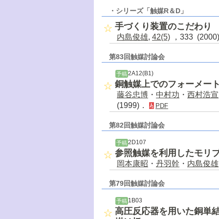
・シリーズ「触媒R＆D」
手づくり装置のこだわり
内島俊雄
,
42(5)
，333 (200
第83回触媒討論会
2A12(B1)
予稿
銅触媒上でのフォーメー
藤谷忠博
・
中村功
・
西村浩宣
(1999)．
PDF
第82回触媒討論会
2D107
予稿
参照触媒を利用したモリ
岡本康昭
・
丹羽幹
・
内島俊雄
第79回触媒討論会
1B03
予稿
高圧反応器を用いた銅単