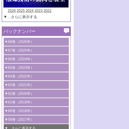
2026
2025
2024
2023
2022
▼…さらに表示する
バックナンバー
▼68巻（2026年）
1号 過酸化水素合成に関する研究動向
▼67巻（2025年）
2号 コンピューター技術により加速する
1号 CO
水素化によるグリーン燃料/グリ
▼66巻（2024年）
2
触媒開発
ーンケミカル製造
1号 低次元ナノ構造を有する触媒材料
▼65巻（2023年）
3号 有機分子変換やCO
資源化のための
2
2号 水素製造のための水分解技術に関す
2号 規制反応場を活用した固体触媒研究
1号 炭素が関わる触媒機能
▼64巻（2022年）
光触媒に関する最近の研究
る最近の研究
の新展開
2号 プラスチックケミカルリサイクルの
1号 合成ガス製造とCOを用いるケミカル
▼63巻（2021年）
B号 第137回触媒討論会（2026年）
3号 オレフィン系樹脂の精密合成に関す
3号 未踏分子変換を目指した酸化触媒プ
ための触媒技術
ズ合成の最新動向
1号 金触媒の新展開
▼62巻（2020年）
る最新技術
ロセスの最前線
3号 非酸化物系金属化合物を基盤とした
2号 化学品合成のための合金触媒開発
2号 ペロブスカイト
1号 触媒設計を拓く欠陥構造のキャラク
▼61巻（2019年）
4号 アルコール類の効率的変換を実現す
4号 シンクロトロン放射光および中性子
触媒材料の開発
3号 CO
の排出削減および有効活用のた
タリゼーション
2
3号 特殊反応場を利用した触媒的分子変
る非貴金属触媒の研究動向
線を利用した触媒解析技術の最先端
1号 物質移動制御に着目した触媒プロセ
▼60巻（2018年）
4号 格子酸素・格子酸素欠陥を利用した
めの触媒技術
換反応
2号 機能化学品製造に資するクリーンな
ス開発
5号 ゼオライトの合成と応用における研
5号 単原子触媒
触媒反応
1号 固体酸触媒の最新の研究動向
▼59巻（2017年）
触媒的酸化反応
4号 若手による情報発信企画～とびたて
4号 多孔質材料を用いた触媒の新展開
究動向
2号 CO
フリー水素サプライチェーンに
2
6号 参照触媒委員会からのお知らせ
5号 生体触媒によるエネルギー変換反応
2号 二酸化炭素からの有用化学品合成
1号 いたるところに，触媒
▼…さらに表示する