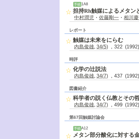
1A8
予稿
担持Rh触媒によるメタン
中村潤児
・
佐藤剛一
・
相川慶
レポート
触媒は未来をにらむ
内島俊雄
,
34(5)
，322 (199
時評
化学の辻説法
内島俊雄
,
34(7)
，437 (199
図書紹介
科学者の説く仏教とその
内島俊雄
,
34(7)
，499 (199
第67回触媒討論会
A12
予稿
メタン部分酸化に対する