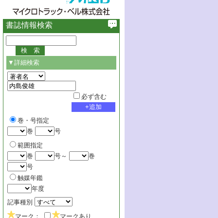
書誌情報検索
▼詳細検索
必ず含む
巻・号指定
巻
号
範囲指定
巻
号～
巻
号
触媒年鑑
年度
記事種別
マーク：
マークあり