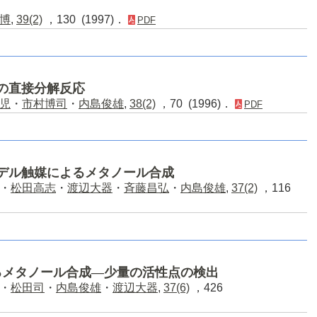
博
,
39(2)
，130 (1997)．
PDF
の直接分解反応
児
・
市村博司
・
内島俊雄
,
38(2)
，70 (1996)．
PDF
モデル触媒によるメタノール合成
・
松田高志
・
渡辺大器
・
斉藤昌弘
・
内島俊雄
,
37(2)
，116
るメタノール合成―少量の活性点の検出
・
松田司
・
内島俊雄
・
渡辺大器
,
37(6)
，426