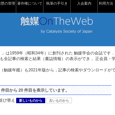
履歴の管理
著作権について
執筆の手引き
入会案内
利用方法・
talysis）」は1959年（昭和34年）に創刊された 触媒学会の会誌です．
も全記事の検索と結果（書誌情報）の表示ができ， 正会員・
（触媒年鑑）も2021年版から，記事の検索やダウンロードが
1 件目から 20 件目を表示しています。
び替え
新しいものから
古いものから