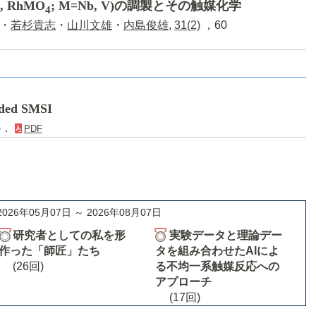
 RhMO
; M=Nb, V)の調製とその触媒化学
4
・
若杉貴志
・
山川文雄
・
内島俊雄
,
31(2)
，60
ded SMSI
8)．
PDF
2026年05月07日 ～ 2026年08月07日
研究者としての私を形
実験データと理論デー
作った「師匠」たち
タを組み合わせたAIによ
(26回)
る不均一系触媒反応への
アプローチ
(17回)