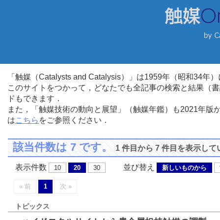
「触媒（Catalysts and Catalysis）」は1959年（昭
このサイトをつかって，どなたでも全記事の検索と結果（書
ドもできます．
また，「触媒技術の動向と展望」（触媒年鑑）も2021年
は
こちら
をご参照ください．
該当件数は 7 です。
1 件目から 7 件目を表示し
表示件数
並び替え
10
20
30
新しいものから
« 前
1
次 »
トピックス