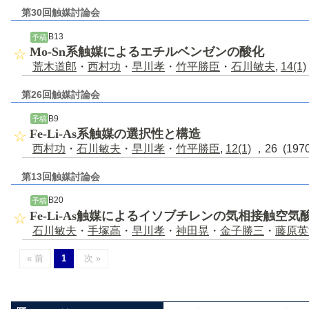
第30回触媒討論会
B13
予稿
Mo-Sn系触媒によるエチルベンゼンの酸化
荒木道郎
・
西村功
・
早川孝
・
竹平勝臣
・
石川敏夫
,
14(1)
第26回触媒討論会
B9
予稿
Fe-Li-As系触媒の選択性と構造
西村功
・
石川敏夫
・
早川孝
・
竹平勝臣
,
12(1)
，26 (197
第13回触媒討論会
B20
予稿
Fe-Li-As触媒によるイソブチレンの気相接触空気
石川敏夫
・
手塚高
・
早川孝
・
神田晃
・
金子勝三
・
藤原英
« 前
1
次 »