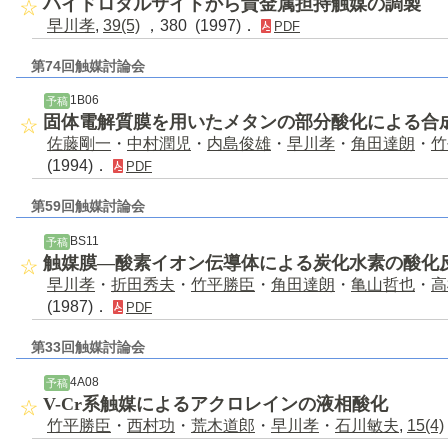
ハイドロタルサイトから貴金属担持触媒の調製
早川孝
,
39(5)
，380 (1997)．
PDF
第74回触媒討論会
1B06
予稿
固体電解質膜を用いたメタンの部分酸化による合
佐藤剛一
・
中村潤児
・
内島俊雄
・
早川孝
・
角田達朗
・
竹
(1994)．
PDF
第59回触媒討論会
BS11
予稿
触媒膜―酸素イオン伝導体による炭化水素の酸化
早川孝
・
折田秀夫
・
竹平勝臣
・
角田達朗
・
亀山哲也
・
高
(1987)．
PDF
第33回触媒討論会
4A08
予稿
V-Cr系触媒によるアクロレインの液相酸化
竹平勝臣
・
西村功
・
荒木道郎
・
早川孝
・
石川敏夫
,
15(4)