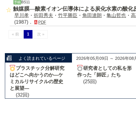
BS11
予稿
触媒膜―酸素イオン伝導体による炭化水素の酸化
早川孝
・
折田秀夫
・
竹平勝臣
・
角田達朗
・
亀山哲也
・
高
(1987)．
PDF
« 前
1
次 »
よく読まれているページ
2026年05月09日 ～ 2026年08
プラスチック分解研究
研究者としての私を形
はどこへ向かうのか―ケ
作った「師匠」たち
ミカルリサイクルの歴史
(25回)
と展望―
(32回)