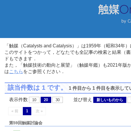
「触媒（Catalysts and Catalysis）」は1959年（昭
このサイトをつかって，どなたでも全記事の検索と結果（書
ドもできます．
また，「触媒技術の動向と展望」（触媒年鑑）も2021年
は
こちら
をご参照ください．
該当件数は 1 です。
1 件目から 1 件目を表示し
表示件数
並び替え
10
20
30
新しいものから
« 前
1
次 »
第59回触媒討論会