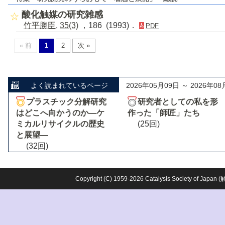
酸化触媒の研究雑感
竹平勝臣
,
35(3)
，186 (1993)．
PDF
« 前
1
2
次 »
よく読まれているページ
2026年05月09日 ～ 2026年08
プラスチック分解研究
研究者としての私を形
はどこへ向かうのか―ケ
作った「師匠」たち
ミカルリサイクルの歴史
(25回)
と展望―
(32回)
Copyright (C) 1959-2026 Catalysis Society o