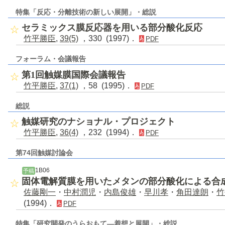
特集「反応・分離技術の新しい展開」・総説
セラミックス膜反応器を用いる部分酸化反応
竹平勝臣
,
39(5)
，330 (1997)．
PDF
フォーラム・会議報告
第1回触媒膜国際会議報告
竹平勝臣
,
37(1)
，58 (1995)．
PDF
総説
触媒研究のナショナル・プロジェクト
竹平勝臣
,
36(4)
，232 (1994)．
PDF
第74回触媒討論会
1B06
予稿
固体電解質膜を用いたメタンの部分酸化による合
佐藤剛一
・
中村潤児
・
内島俊雄
・
早川孝
・
角田達朗
・
竹
(1994)．
PDF
特集「研究開発のうらおもて―着想と展開」・総説