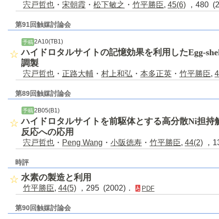
宍戸哲也
・
宋朝霞
・
松下敏之
・
竹平勝臣
,
45(6)
，480 (
第91回触媒討論会
2A10(TB1)
予稿
ハイドロタルサイトの記憶効果を利用したEgg-she
調製
宍戸哲也
・
正路大輔
・
村上和弘
・
本多正英
・
竹平勝臣
,
4
第89回触媒討論会
2B05(B1)
予稿
ハイドロタルサイトを前駆体とする高分散Ni担持
反応への応用
宍戸哲也
・
Peng Wang
・
小阪徳寿
・
竹平勝臣
,
44(2)
，13
時評
水素の製造と利用
竹平勝臣
,
44(5)
，295 (2002)．
PDF
第90回触媒討論会