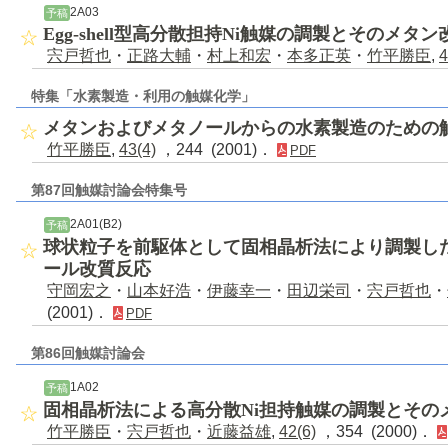
2A03
予稿
Egg-shell型高分散担持Ni触媒の調製とそのメタ
宍戸哲也
・
正路大輔
・
村上和宏
・
本多正英
・
竹平勝臣
,
4
特集「水素製造・利用の触媒化学」
メタンおよびメタノールからの水素製造のための
竹平勝臣
,
43(4)
，244 (2001)．
PDF
第87回触媒討論会特集号
2A01(B2)
予稿
球状粒子を前駆体として固相晶析法により調製したC
ール改質反応
守岡宏之
・
山本好浩
・
伊藤幸一
・
田辺栄司
・
宍戸哲也
・
(2001)．
PDF
第86回触媒討論会
1A02
予稿
固相晶析法による高分散Ni担持触媒の調製とその
竹平勝臣
・
宍戸哲也
・
近藤益雄
,
42(6)
，354 (2000)．