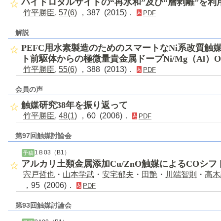
ハイドロタルサイトの“再水和”及び“層剥離”を
竹平勝臣
,
57(6)
，387 (2015)．
PDF
解説
PEFC用水素製造のためのスマートなNi系改質触
ト前駆体からの極微量貴金属ドープNi/Mg（Al）
竹平勝臣
,
55(6)
，388 (2013)．
PDF
会員の声
触媒研究38年を振り返って
竹平勝臣
,
48(1)
，60 (2006)．
PDF
第97回触媒討論会
1Ｂ03（B1）
予稿
アルカリ土類金属添加Cu/ZnO触媒によるCOシフ
宍戸哲也
・
山本学武
・
安宅郁夫
・
田艶
・
川端智則
・
高木
，95 (2006)．
PDF
第93回触媒討論会