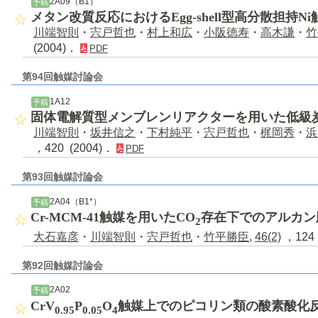
2A09（B1）
予稿
メタン改質反応におけるEgg-shell型高分散担持N
川端智則
・
宍戸哲也
・
村上和広
・
小阪徳寿
・
高木謙
・
竹
(2004)．
PDF
第94回触媒討論会
1A12
予稿
固体電解質型メンブレンリアクターを用いた低級
川端智則
・
坂井信之
・
下村純平
・
宍戸哲也
・
梶岡秀
・
浜
，420 (2004)．
PDF
第93回触媒討論会
2A04（B1*）
予稿
Cr-MCM-41触媒を用いたCO
存在下でのアルカン
2
大石嘉彦
・
川端智則
・
宍戸哲也
・
竹平勝臣
,
46(2)
，124 
第92回触媒討論会
2A02
予稿
CrV
P
O
触媒上でのピコリン類の酸素酸化
0.95
0.05
4