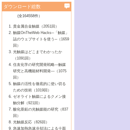
学）
7号 水素を利用する化成品合成の新潮流
6号 新しい固体酸触媒技術
5号 触媒を有効に使うための技術
ールホテル豊橋）
蔵技術の進歩
まで─
3号 メソポーラス物質の新展開
立大学）
3号 実用的ファインケミカル合成プロセス
ダウンロード総数
2号 第97回触媒討論会
1号 最近の触媒担体とその効果
▼46巻（2004年）
7号 ゼオライト合成における最近の進歩
6号 第106回触媒討論会
5号 CO
が関わる触媒・材料
B号 第111回触媒討論会（2013年・関西大
4号 錯体を利用したユニークな表面構造の
を実現する触媒
2
3号 リビング重合触媒の最近の展開
2号 第95回触媒討論会
(全164558件）
1号 部分酸化反応触媒の最前線
▼45巻（2003年）
学）
構築と機能
7号 有機分子触媒による精密有機合成
4号 バイオマス活用のための技術開発
6号 第104回触媒討論会
4号 今後の液体燃料を支える触媒技術
3号 化成品を合成するゼオライト触媒
2号 第93回触媒討論会
1号 なぜこの触媒が良いのか？
▼44巻（2002年）
貴金属合金触媒（2051回）
5号 若手会員による触媒研究の未来展望1：
8号 高機能化ポリオレフィンに向けた重合
5号 こんな物質，あんな物質―新たな触媒
7号 持続可能社会実現のための触媒および
5号 水素製造・貯蔵のための触媒技術の新
4号 水分解用光触媒材料
3号 特殊エネルギー場の触媒反応
触媒OnTheWeb Hacks─「触媒」
企業編
2号 第91回触媒討論会
触媒の最近の進展
1号 高次制御された触媒の化学
▼43巻（2001年）
の可能性―
触媒関連技術
しい展開
誌のウェブサイトを使う─（1659
5号 時間分解分光の進歩と応用
4号 生体内における金属の触媒作用
6号 第102回触媒討論会
3号 最近の自動車排ガス処理技術
2号 第89回触媒討論会
1号 グリーンケミストリーと触媒
▼42巻（2000年）
6号 第100回触媒討論会
8号 未来を拓く金属錯体
回）
6号 第98回触媒討論会
6号 第96回触媒討論会
5号 ファインケミカルズの展開に寄与する
7号 触媒・化学反応における計算化学の進
4号 触媒研究の現状と将来─第90回触媒討論
3号 触媒を利用した電気化学の新展開
2号 第87回触媒討論会特集号
1号 触媒反応工学の明日を拓く
▼41巻（1999年）
7号 『結晶の化学』を活かした触媒研究
光触媒はどこまでわかったか
7号 基礎化学品製造の触媒技術
触媒
歩
会Aから
7号 未来型金属錯体触媒開発への展望
4号 ナノ材料の調製と機能化
（1091回）
3号 生体触媒とバイオプロセス
2号 第85回触媒討論会
8号 イオン液体の応用
1号 孔、穴、あな?-特異な空間とその利用-
▼40巻（1998年）
8号 多機能型リアクター
6号 第94回触媒討論会
8号 若手研究者による触媒研究の未来展望
5号 基礎化学品製造の触媒技術
8号 超臨界流体を用いた化学プロセスの新
住友化学の研究開発戦略―触媒
5号 こんな触媒が欲しい
4号 水素製造・利用の触媒化学
3号 反応ダイナミクス
2号 第83回触媒討論会
1号 創立40周年記念・触媒化学この10年の
▼39巻（1997年）
2：大学・研究所編
展開
研究と高機能材料開発―（1075
7号 サブナノレベルでみた新しい表面現象
6号 第92回触媒討論会
6号 第90回触媒討論会
5号 触媒研究における新しい切り口：コン
進展と21世紀への提言/創立40周年記念・触
4号 超臨界流体の触媒反応への応用
3号 均一系触媒反応最前線
1号 均一系と不均一系触媒反応-その特徴と
回）
▼38巻（1996年）
8号 オレフィン重合触媒の新たな展
7号 基礎化学品製造の触媒技術
ビナトリアルケミストリー
媒学会この10年の歩みとこれから/創立40周
7号 触媒研究と学術雑誌/情報
5号 触媒のおもしろさをどのように伝える
接点
触媒の活性を徹底的に使い切る
4号 実用炭素材料の新展開
1号 触媒の構造と触媒作用/C1化学を中心と
▼37巻（1995年）
年記念・記録は語る
8号 資源の循環と触媒技術
6号 第88回触媒討論会特集号
か
ための技術（1019回）
8号 若い世代からみた触媒化学の現状と未
2号 第79回触媒討論会
5号 研究の方法論を考える
する21世紀への触媒
1号 ファインケミカルズと固体触媒
▼36巻（1994年）
2号 第81回触媒討論会
ゼオライト触媒によるクメン接
来
7号 企業における触媒研究のブレークスル
6号 第86回触媒討論会
3号 最新NO除去触媒の実用化研究
6号 第84回触媒討論会
2号 第77回触媒討論会
2号 第75回触媒討論会
触分解（921回）
1号 電気化学と触媒
▼35巻（1993年）
ー
3号 計算機触媒化学へのさそい
7号 水素化精製触媒の新しい展開
4号 新しい反応場を目指した触媒調製
7号 機能性金属材料と触媒
3号 オリンピックメダル:金・銀・銅はどん
酸化亜鉛の光触媒能の研究（837
3号 希土類を利用した触媒
2号 第73回触媒討論会
8号 この材料を触媒として使ってみません
4号 触媒劣化の制御と予測
1号 工業触媒開発マニュアル―探索から工
▼34巻（1992年）
8号 新しい反応性と機能性を目指した金属
な触媒作用を示すか
回）
5号 反応・分離技術の新しい展開
8号 触媒研究へのNMRの応用と展望
か？
業化まで
4号 触媒とリサイクル
3号 C4化学の展開
5号 最新の実用プロセスと触媒
クラスタ-化学
1号 インパクトを与えたこの研究
▼33巻（1991年）
光触媒反応（826回）
4号 触媒作用における機能の複合化
6号 第80回触媒討論会
2号 第71回触媒討論会
5号 エネルギー変換触媒
4号 《通常号》
6号 第82回触媒討論会
急速加熱急速冷却法による十面
2号 第69回触媒討論会
1号 触媒プロセス開発マニュアル―探索か
▼32巻（1990年）