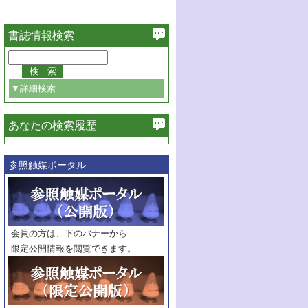
書誌情報検索
▼詳細検索
あなたの検索履歴
必ず含む
参照触媒ポータル
巻・号指定
巻
号
範囲指定
巻
号～
巻
会員の方は、下のバナーから
号
限定公開情報を閲覧できます。
触媒年鑑
年度
記事種別
マーク：
マークあり