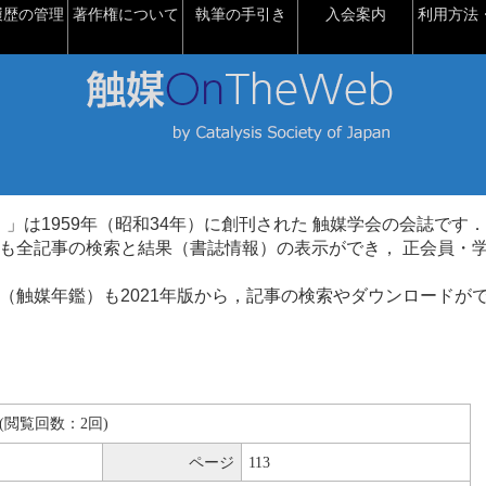
履歴の管理
著作権について
執筆の手引き
入会案内
利用方法・
talysis）」は1959年（昭和34年）に創刊された 触媒学会の会誌です．
も全記事の検索と結果（書誌情報）の表示ができ， 正会員・
（触媒年鑑）も2021年版から，記事の検索やダウンロードが
KB(閲覧回数：2回)
ページ
113