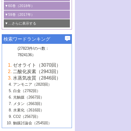
3号 CO
の排出削減および有効活用のた
タリゼーション
2
3号 特殊反応場を利用した触媒的分子変
る非貴金属触媒の研究動向
線を利用した触媒解析技術の最先端
1号 物質移動制御に着目した触媒プロセ
▼60巻（2018年）
4号 格子酸素・格子酸素欠陥を利用した
めの触媒技術
換反応
2号 機能化学品製造に資するクリーンな
ス開発
5号 ゼオライトの合成と応用における研
5号 単原子触媒
触媒反応
1号 固体酸触媒の最新の研究動向
▼59巻（2017年）
触媒的酸化反応
4号 若手による情報発信企画～とびたて
4号 多孔質材料を用いた触媒の新展開
究動向
2号 CO
フリー水素サプライチェーンに
2
6号 参照触媒委員会からのお知らせ
5号 生体触媒によるエネルギー変換反応
2号 二酸化炭素からの有用化学品合成
1号 いたるところに，触媒
▼…さらに表示する
若き触媒の研究者たち～（1）
3号 水処理のための触媒化学
5号 情報学的手法を用いた触媒開発
6号 ヘテロ接合界面
関わる触媒開発動向
B号 第133回触媒討論会（2023年）
6号 窒素とリンの循環のための触媒・機
3号 ナノ粒子・クラスター触媒の最前線
2号 機能性材料の局所構造解析のための
5号 若手による情報発信企画～とびたて
▼58巻（2016年）
4号 光触媒を用いた水分解の最新の研究
6号 カーボンニュートラルに向けた電解
B号 第135回触媒討論会（2025年）
3号 精密高分子合成に関する最近の研究
能性材料
最先端技術
検索ワードランキング
4号 60周年記念企画
若き触媒の研究者たち～（2）
動向
技術
1号 ユニークな構造の高分子を生み出す触
▼57巻（2015年）
動向
B号 第131回触媒討論会（2023年）
3号 無機分離膜材料の開発と触媒反応プ
5号 進化するゼオライト合成技術
6号 石油のノーブル・ユースを志向した
媒技術
(27823件/のべ数：
5号 次世代の触媒プロセスを支えるマイ
B号 第127回触媒討論会（2021年・オン
1号 水素キャリアにかかわる触媒技術の新
4号 バイオマス化成品製造のための触媒
▼56巻（2014年）
ロセスへの適用
触媒技術
7824136）
クロ波
6号 非貴金属系触媒における電気化学的
ライン開催(Zoom)のみ）
2号 リグニンからの化成品製造に向けた触
展開
技術
1号 特殊環境場を利用した材料合成
▼55巻（2013年）
4号 触媒研究における計算科学の利用
酸素還元反応
B号 第129回触媒討論会（2022年・京都
媒技術
6号 メタン転換技術の最新動向
ゼオライト（3070回）
2号 石油精製用触媒の最近の進展
5号 固体触媒による含窒素有機化合物変
2号 光触媒反応機構に関する最新の研究動
1号 高耐久性燃料電池システム用触媒にお
大学：オンライン・対面開催）
▼54巻（2012年）
5号 水素のふるまいを解き明かす最先端
B号 第121回触媒討論会（2018年・東京
3号 触媒研究の最先端～とびたて若き研究
二酸化炭素（2943回）
B号 第125回触媒討論会（2020年・工学
換の最前線
3号 固体酸化物形燃料電池（SOFC）におけ
向
ける新展開
研究
大学）
1号 規則性多孔体の利用技術における最近
▼53巻（2011年）
者たち～（1）
水蒸気改質（2846回）
院大学）
るアノード触媒上での燃料直接改質技術
6号 貴金属使用量低減に向けた自動車排
3号 固体高分子形燃料電池カソード触媒の
2号 リビングラジカル重合の最近の動向
6号 低級アルカンの有効利用のための触
の進歩
アンモニア（2820回）
4号 触媒研究の最先端～とびたて若き研究
1号 金属学から見る合金触媒の新展開
▼52巻（2010年）
ガス浄化触媒の開発
4号 コアシェル構造の制御による触媒機能
開発動向
媒技術
白金（2782回）
3号 天然ガスの化学工業的展開に関する触
2号 第109回触媒討論会
者たち～（2）
2号 第107回触媒討論会
の向上
1号 触媒の劣化対策と長寿命触媒開発
B号 第123回触媒討論会（2019年・大阪
▼51巻（2009年）
4号 人工光合成に向けた近年のアプローチ
光触媒（2667回）
媒技術
B号 第119回触媒討論会（2017年・首都
3号 貴金属低減技術の最新動向
5号 触媒研究の最先端～とびたて若き研究
市立大学）
3号 触媒のその場観察法の進歩（１）
5号 工業触媒およびその周辺技術の最近の
2号 第105回触媒討論会
1号 炭素材料－熱い注目を集める材料－
▼50巻（2008年）
メタン（2663回）
大学東京）
5号 未利用熱エネルギーの有効活用に貢献
4号 貴金属触媒の精密構造制御とその活用
者たち～（3）
4号 貴金属代替技術の最新動向
進歩
水素化（2616回）
4号 触媒のその場観察法の進歩（２）
3号 ナノ構造が拓く新機能
する触媒技術
2号 第103回触媒討論会
1号 触媒化学と学会のこの10年，半世紀，
▼49巻（2007年）
5号 バイオマス化成品製造のための固体触
6号 イオニクス材料と燃料電池・電解合成
5号 光触媒による物質変換反応の新展開
CO2（2567回）
6号 ナノシート
5号 不活性結合の触媒的活性化による有機
そして未来
4号 活性サイトおよびその環境の精密な設
6号 ポリオキソメタレート
3号 環境浄化用光触媒の現状と課題
媒の開発
1号 含フッ素化合物の合成と触媒
▼48巻（2006年）
の最新の研究動向
触媒討論会（2545回）
6号 グラフェン
合成
B号 第115回触媒討論会（2015年・成蹊大
計による触媒の高機能化
2号 第101回触媒討論会
B号 第113回触媒討論会（2014年・ロワジ
4号 水素社会の実現に向けた水素製造・貯
6号 ナノ空間─吸着状態解析から新機能開拓
2号 第99回触媒討論会
B号 第117回触媒討論会（2016年・大阪府
1号 固体酸触媒の最近の進歩
▼47巻（2005年）