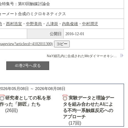
会特集号：第83回触媒討論会
ォーメート合成のミクロキネティクス
功
・
西村浩宣
・
中野美尚
・
八津崇
・
内島俊雄
・
中村潤児
公開日
2016-12-01
nl/pageview?articlecd=4102011300j
NaY細孔内に合成されたMoダイマーオキシカーバイド種の構造とメタノール分解反応
41巻2号へ戻る
2026年05月08日 ～ 2026年08月08日
研究者としての私を形
実験データと理論デー
作った「師匠」たち
タを組み合わせたAIによ
(26回)
る不均一系触媒反応への
アプローチ
(17回)