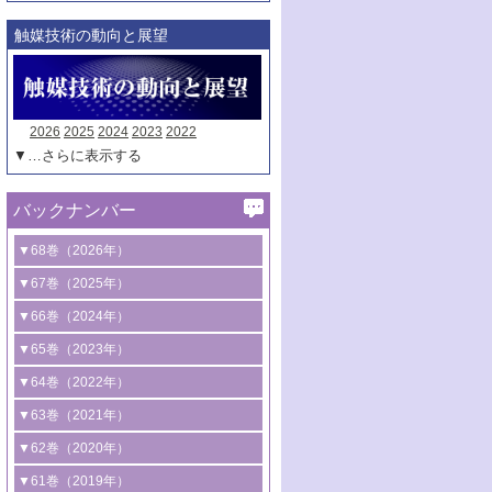
触媒技術の動向と展望
2026
2025
2024
2023
2022
▼…さらに表示する
バックナンバー
▼68巻（2026年）
1号 過酸化水素合成に関する研究動向
▼67巻（2025年）
2号 コンピューター技術により加速する
1号 CO
水素化によるグリーン燃料/グリ
▼66巻（2024年）
2
触媒開発
ーンケミカル製造
1号 低次元ナノ構造を有する触媒材料
▼65巻（2023年）
3号 有機分子変換やCO
資源化のための
2
2号 水素製造のための水分解技術に関す
2号 規制反応場を活用した固体触媒研究
1号 炭素が関わる触媒機能
▼64巻（2022年）
光触媒に関する最近の研究
る最近の研究
の新展開
2号 プラスチックケミカルリサイクルの
1号 合成ガス製造とCOを用いるケミカル
▼63巻（2021年）
B号 第137回触媒討論会（2026年）
3号 オレフィン系樹脂の精密合成に関す
3号 未踏分子変換を目指した酸化触媒プ
ための触媒技術
ズ合成の最新動向
1号 金触媒の新展開
▼62巻（2020年）
る最新技術
ロセスの最前線
3号 非酸化物系金属化合物を基盤とした
2号 化学品合成のための合金触媒開発
2号 ペロブスカイト
1号 触媒設計を拓く欠陥構造のキャラク
▼61巻（2019年）
4号 アルコール類の効率的変換を実現す
4号 シンクロトロン放射光および中性子
触媒材料の開発