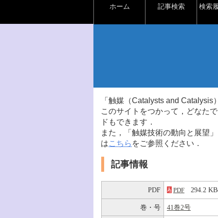
ホーム
記事検索
検索
「触媒（Catalysts and Ca
このサイトをつかって，どなたで
ドもできます．
また，「触媒技術の動向と展望」
は
こちら
をご参照ください．
記事情報
PDF
294.2 
PDF
巻・号
41巻2号