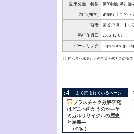
記事分類・特集
第83回触媒討論
題目(和文)
銅触媒上でのフ
著者
藤谷忠博
・
中村
発行年月日
2016-12-01
パーマリンク
https://catsj.jp/j
飽和炭化水素からの代替天然ガスの製造
よく読まれているページ
プラスチック分解研究
はどこへ向かうのか―ケ
ミカルリサイクルの歴史
と展望―
(32回)