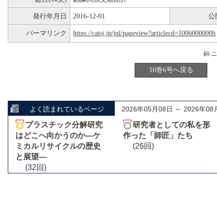
発行年月日
2016-12-01
公
パーマリンク
https://catsj.jp/jnl/pageview?articlecd=1006000000h
銅-
10巻6号へ戻る
よく読まれているページ
2026年05月08日 ～ 2026年08
プラスチック分解研究
研究者としての私を形
はどこへ向かうのか―ケ
作った「師匠」たち
ミカルリサイクルの歴史
(26回)
と展望―
(32回)