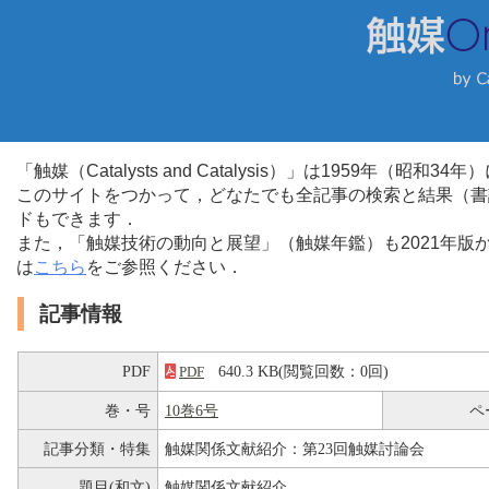
「触媒（Catalysts and Catalysis）」は1959年（昭
このサイトをつかって，どなたでも全記事の検索と結果（書
ドもできます．
また，「触媒技術の動向と展望」（触媒年鑑）も2021年
は
こちら
をご参照ください．
記事情報
PDF
640.3 KB(閲覧回数：0回)
PDF
巻・号
10巻6号
ペ
記事分類・特集
触媒関係文献紹介：第23回触媒討論会
題目(和文)
触媒関係文献紹介