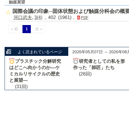
触媒展望
国際会議の印象─固体状態および触媒分科会の概
河口武夫
,
3(4)
，402 (1961)．
PDF
« 前
1
次 »
よく読まれているページ
2026年05月07日 ～ 2026年08
プラスチック分解研究
研究者としての私を形
はどこへ向かうのか―ケ
作った「師匠」たち
ミカルリサイクルの歴史
(26回)
と展望―
(31回)