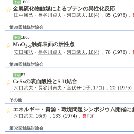
1B08
予稿
金属硫化物触媒によるブテンの異性化反応
田中勝己
・
長谷川貞夫
・
河口武夫
,
18(4)
，85 (1976)．
第39回触媒討論会
1B06
予稿
MnO
触媒表面の活性点
2-x
安田和弘
・
長谷川貞夫
・
河口武夫
,
18(4)
，78 (1976)．
第36回触媒討論会
B7
予稿
GeSxの表面酸性とS-H結合
河口武夫
・
長谷川貞夫
・
室伏せつ子
,
17(1)
，20 (1975
その他
エネルギー・資源・環境問題シンポジウム開催に
河口武夫
,
16(6)
，133 (1974)．
PDF
第32回触媒討論会