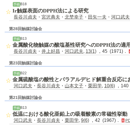
B18
予稿
Ir触媒表面のDPPH法による研究
長谷川貞夫
・
宮沢典夫
・
北埜幸子
・
田矢一夫
・
河口武夫
第28回触媒討論会
B13
予稿
金属酸化物触媒の酸塩基性研究へのDPPH法の適
長谷川貞夫
・
井上好昌
・
河口武夫
,
13(1)
，45 (1971)．
第23回触媒討論会
B22
予稿
金属硫酸塩の酸性とパラアルデヒド解重合反応に
河口武夫
・
長谷川貞夫
・
山本文子
・
栗田学
,
10(6)
，140 
第21回触媒討論会
B13
予稿
低温における酸化亜鉛上の吸着酸素の常磁性挙動
河口武夫
・
長谷川貞夫
・
栗田学
,
9(6)
，42 (1967)．
P