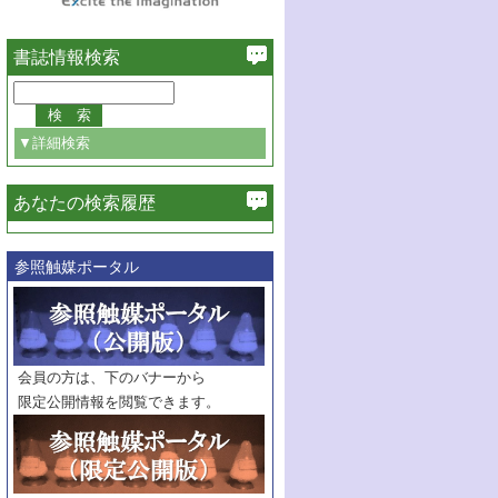
書誌情報検索
▼詳細検索
あなたの検索履歴
必ず含む
参照触媒ポータル
巻・号指定
巻
号
範囲指定
巻
号～
巻
会員の方は、下のバナーから
号
限定公開情報を閲覧できます。
触媒年鑑
年度
記事種別
マーク：
マークあり