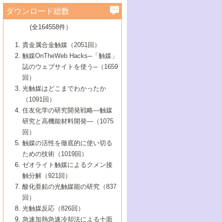
学）
7号 水素を利用する化成品合成の新潮流
6号 新しい固体酸触媒技術
5号 触媒を有効に使うための技術
ールホテル豊橋）
蔵技術の進歩
まで─
3号 メソポーラス物質の新展開
立大学）
3号 実用的ファインケミカル合成プロセス
ダウンロード総数
2号 第97回触媒討論会
1号 最近の触媒担体とその効果
▼46巻（2004年）
7号 ゼオライト合成における最近の進歩
6号 第106回触媒討論会
5号 CO
が関わる触媒・材料
B号 第111回触媒討論会（2013年・関西大
4号 錯体を利用したユニークな表面構造の
を実現する触媒
2
3号 リビング重合触媒の最近の展開
2号 第95回触媒討論会
(全164558件）
1号 部分酸化反応触媒の最前線
▼45巻（2003年）
学）
構築と機能
7号 有機分子触媒による精密有機合成
4号 バイオマス活用のための技術開発
6号 第104回触媒討論会
4号 今後の液体燃料を支える触媒技術
3号 化成品を合成するゼオライト触媒
2号 第93回触媒討論会
1号 なぜこの触媒が良いのか？
▼44巻（2002年）
貴金属合金触媒（2051回）
5号 若手会員による触媒研究の未来展望1：
8号 高機能化ポリオレフィンに向けた重合
5号 こんな物質，あんな物質―新たな触媒
7号 持続可能社会実現のための触媒および
5号 水素製造・貯蔵のための触媒技術の新
4号 水分解用光触媒材料
3号 特殊エネルギー場の触媒反応
触媒OnTheWeb Hacks─「触媒」
企業編
2号 第91回触媒討論会
触媒の最近の進展
1号 高次制御された触媒の化学
▼43巻（2001年）
の可能性―
触媒関連技術
しい展開
誌のウェブサイトを使う─（1659
5号 時間分解分光の進歩と応用
4号 生体内における金属の触媒作用
6号 第102回触媒討論会
3号 最近の自動車排ガス処理技術
2号 第89回触媒討論会
1号 グリーンケミストリーと触媒
▼42巻（2000年）
6号 第100回触媒討論会
8号 未来を拓く金属錯体
回）
6号 第98回触媒討論会
6号 第96回触媒討論会
5号 ファインケミカルズの展開に寄与する
7号 触媒・化学反応における計算化学の進
4号 触媒研究の現状と将来─第90回触媒討論
3号 触媒を利用した電気化学の新展開
2号 第87回触媒討論会特集号
1号 触媒反応工学の明日を拓く
▼41巻（1999年）
7号 『結晶の化学』を活かした触媒研究
光触媒はどこまでわかったか
7号 基礎化学品製造の触媒技術
触媒
歩
会Aから
7号 未来型金属錯体触媒開発への展望
4号 ナノ材料の調製と機能化
（1091回）
3号 生体触媒とバイオプロセス
2号 第85回触媒討論会
8号 イオン液体の応用
1号 孔、穴、あな?-特異な空間とその利用-
▼40巻（1998年）
8号 多機能型リアクター
6号 第94回触媒討論会
8号 若手研究者による触媒研究の未来展望
5号 基礎化学品製造の触媒技術
8号 超臨界流体を用いた化学プロセスの新
住友化学の研究開発戦略―触媒
5号 こんな触媒が欲しい
4号 水素製造・利用の触媒化学
3号 反応ダイナミクス
2号 第83回触媒討論会
1号 創立40周年記念・触媒化学この10年の
▼39巻（1997年）
2：大学・研究所編
展開
研究と高機能材料開発―（1075
7号 サブナノレベルでみた新しい表面現象
6号 第92回触媒討論会
6号 第90回触媒討論会
5号 触媒研究における新しい切り口：コン
進展と21世紀への提言/創立40周年記念・触
4号 超臨界流体の触媒反応への応用
3号 均一系触媒反応最前線
1号 均一系と不均一系触媒反応-その特徴と
回）
▼38巻（1996年）
8号 オレフィン重合触媒の新たな展
7号 基礎化学品製造の触媒技術
ビナトリアルケミストリー
媒学会この10年の歩みとこれから/創立40周
7号 触媒研究と学術雑誌/情報
5号 触媒のおもしろさをどのように伝える
接点
触媒の活性を徹底的に使い切る
4号 実用炭素材料の新展開
1号 触媒の構造と触媒作用/C1化学を中心と
▼37巻（1995年）
年記念・記録は語る
8号 資源の循環と触媒技術
6号 第88回触媒討論会特集号
か
ための技術（1019回）
8号 若い世代からみた触媒化学の現状と未
2号 第79回触媒討論会
5号 研究の方法論を考える
する21世紀への触媒
1号 ファインケミカルズと固体触媒
▼36巻（1994年）
2号 第81回触媒討論会
ゼオライト触媒によるクメン接
来
7号 企業における触媒研究のブレークスル
6号 第86回触媒討論会
3号 最新NO除去触媒の実用化研究
6号 第84回触媒討論会
2号 第77回触媒討論会
2号 第75回触媒討論会
触分解（921回）
1号 電気化学と触媒
▼35巻（1993年）
ー
3号 計算機触媒化学へのさそい
7号 水素化精製触媒の新しい展開
4号 新しい反応場を目指した触媒調製
7号 機能性金属材料と触媒
3号 オリンピックメダル:金・銀・銅はどん
酸化亜鉛の光触媒能の研究（837
3号 希土類を利用した触媒
2号 第73回触媒討論会
8号 この材料を触媒として使ってみません
4号 触媒劣化の制御と予測
1号 工業触媒開発マニュアル―探索から工
▼34巻（1992年）
8号 新しい反応性と機能性を目指した金属
な触媒作用を示すか
回）
5号 反応・分離技術の新しい展開
8号 触媒研究へのNMRの応用と展望
か？
業化まで
4号 触媒とリサイクル
3号 C4化学の展開
5号 最新の実用プロセスと触媒
クラスタ-化学
1号 インパクトを与えたこの研究
▼33巻（1991年）
光触媒反応（826回）
4号 触媒作用における機能の複合化
6号 第80回触媒討論会
2号 第71回触媒討論会
5号 エネルギー変換触媒
4号 《通常号》
6号 第82回触媒討論会
急速加熱急速冷却法による十面
2号 第69回触媒討論会
1号 触媒プロセス開発マニュアル―探索か
▼32巻（1990年）