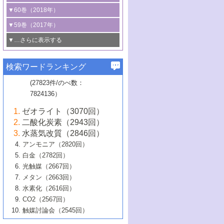
3号 CO
の排出削減および有効活用のた
タリゼーション
2
3号 特殊反応場を利用した触媒的分子変
る非貴金属触媒の研究動向
線を利用した触媒解析技術の最先端
1号 物質移動制御に着目した触媒プロセ
▼60巻（2018年）
4号 格子酸素・格子酸素欠陥を利用した
めの触媒技術
換反応
2号 機能化学品製造に資するクリーンな
ス開発
5号 ゼオライトの合成と応用における研
5号 単原子触媒
触媒反応
1号 固体酸触媒の最新の研究動向
▼59巻（2017年）
触媒的酸化反応
4号 若手による情報発信企画～とびたて
4号 多孔質材料を用いた触媒の新展開
究動向
2号 CO
フリー水素サプライチェーンに
2
6号 参照触媒委員会からのお知らせ
5号 生体触媒によるエネルギー変換反応
2号 二酸化炭素からの有用化学品合成
1号 いたるところに，触媒
▼…さらに表示する
若き触媒の研究者たち～（1）
3号 水処理のための触媒化学
5号 情報学的手法を用いた触媒開発
6号 ヘテロ接合界面
関わる触媒開発動向
B号 第133回触媒討論会（2023年）
6号 窒素とリンの循環のための触媒・機
3号 ナノ粒子・クラスター触媒の最前線
2号 機能性材料の局所構造解析のための
5号 若手による情報発信企画～とびたて
▼58巻（2016年）
4号 光触媒を用いた水分解の最新の研究
6号 カーボンニュートラルに向けた電解
B号 第135回触媒討論会（2025年）
3号 精密高分子合成に関する最近の研究
能性材料
最先端技術
検索ワードランキング
4号 60周年記念企画
若き触媒の研究者たち～（2）
動向
技術
1号 ユニークな構造の高分子を生み出す触
▼57巻（2015年）
動向
B号 第131回触媒討論会（2023年）
3号 無機分離膜材料の開発と触媒反応プ
5号 進化するゼオライト合成技術
6号 石油のノーブル・ユースを志向した
媒技術
(27823件/のべ数：
5号 次世代の触媒プロセスを支えるマイ
B号 第127回触媒討論会（2021年・オン
1号 水素キャリアにかかわる触媒技術の新
4号 バイオマス化成品製造のための触媒
▼56巻（2014年）
ロセスへの適用
触媒技術
7824136）
クロ波
6号 非貴金属系触媒における電気化学的
ライン開催(Zoom)のみ）
2号 リグニンからの化成品製造に向けた触
展開
技術
1号 特殊環境場を利用した材料合成
▼55巻（2013年）
4号 触媒研究における計算科学の利用
酸素還元反応
B号 第129回触媒討論会（2022年・京都
媒技術
6号 メタン転換技術の最新動向
ゼオライト（3070回）
2号 石油精製用触媒の最近の進展
5号 固体触媒による含窒素有機化合物変
2号 光触媒反応機構に関する最新の研究動
1号 高耐久性燃料電池システム用触媒にお
大学：オンライン・対面開催）
▼54巻（2012年）
5号 水素のふるまいを解き明かす最先端
B号 第121回触媒討論会（2018年・東京
3号 触媒研究の最先端～とびたて若き研究
二酸化炭素（2943回）
B号 第125回触媒討論会（2020年・工学
換の最前線
3号 固体酸化物形燃料電池（SOFC）におけ
向
ける新展開
研究
大学）
1号 規則性多孔体の利用技術における最近
▼53巻（2011年）
者たち～（1）
水蒸気改質（2846回）
院大学）
るアノード触媒上での燃料直接改質技術
6号 貴金属使用量低減に向けた自動車排
3号 固体高分子形燃料電池カソード触媒の
2号 リビングラジカル重合の最近の動向
6号 低級アルカンの有効利用のための触
の進歩
アンモニア（2820回）
4号 触媒研究の最先端～とびたて若き研究
1号 金属学から見る合金触媒の新展開
▼52巻（2010年）
ガス浄化触媒の開発
4号 コアシェル構造の制御による触媒機能
開発動向
媒技術
白金（2782回）
3号 天然ガスの化学工業的展開に関する触
2号 第109回触媒討論会
者たち～（2）
2号 第107回触媒討論会
の向上
1号 触媒の劣化対策と長寿命触媒開発
B号 第123回触媒討論会（2019年・大阪
▼51巻（2009年）
4号 人工光合成に向けた近年のアプローチ
光触媒（2667回）
媒技術
B号 第119回触媒討論会（2017年・首都
3号 貴金属低減技術の最新動向
5号 触媒研究の最先端～とびたて若き研究
市立大学）
3号 触媒のその場観察法の進歩（１）
5号 工業触媒およびその周辺技術の最近の
2号 第105回触媒討論会
1号 炭素材料－熱い注目を集める材料－
▼50巻（2008年）
メタン（2663回）
大学東京）
5号 未利用熱エネルギーの有効活用に貢献
4号 貴金属触媒の精密構造制御とその活用
者たち～（3）
4号 貴金属代替技術の最新動向
進歩
水素化（2616回）
4号 触媒のその場観察法の進歩（２）
3号 ナノ構造が拓く新機能
する触媒技術
2号 第103回触媒討論会
1号 触媒化学と学会のこの10年，半世紀，
▼49巻（2007年）
5号 バイオマス化成品製造のための固体触
6号 イオニクス材料と燃料電池・電解合成
5号 光触媒による物質変換反応の新展開
CO2（2567回）
6号 ナノシート
5号 不活性結合の触媒的活性化による有機
そして未来
4号 活性サイトおよびその環境の精密な設
6号 ポリオキソメタレート
3号 環境浄化用光触媒の現状と課題
媒の開発
1号 含フッ素化合物の合成と触媒
▼48巻（2006年）
の最新の研究動向
触媒討論会（2545回）
6号 グラフェン
合成
B号 第115回触媒討論会（2015年・成蹊大
計による触媒の高機能化
2号 第101回触媒討論会
B号 第113回触媒討論会（2014年・ロワジ
4号 水素社会の実現に向けた水素製造・貯
6号 ナノ空間─吸着状態解析から新機能開拓
2号 第99回触媒討論会
B号 第117回触媒討論会（2016年・大阪府
1号 固体酸触媒の最近の進歩
▼47巻（2005年）