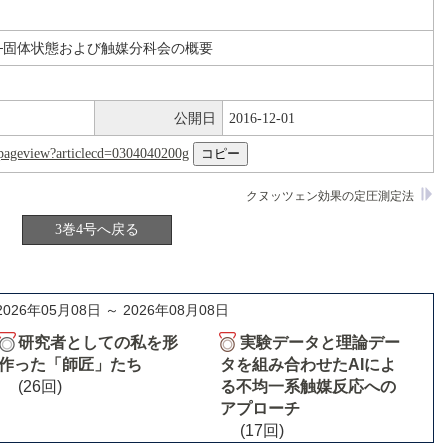
─固体状態および触媒分科会の概要
公開日
2016-12-01
nl/pageview?articlecd=0304040200g
クヌッツェン効果の定圧測定法
3巻4号へ戻る
2026年05月08日 ～ 2026年08月08日
研究者としての私を形
実験データと理論デー
作った「師匠」たち
タを組み合わせたAIによ
(26回)
る不均一系触媒反応への
アプローチ
(17回)