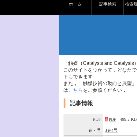
ホーム
記事検索
検索
「触媒（Catalysts and Ca
このサイトをつかって，どなたで
ドもできます．
また，「触媒技術の動向と展望」
は
こちら
をご参照ください．
記事情報
PDF
499.2 
PDF
巻・号
3巻4号