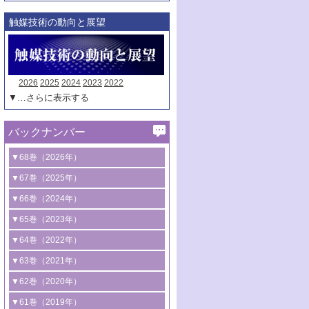
触媒技術の動向と展望
2026
2025
2024
2023
2022
▼…さらに表示する
バックナンバー
▼68巻（2026年）
1号 過酸化水素合成に関する研究動向
▼67巻（2025年）
2号 コンピューター技術により加速する
1号 CO
水素化によるグリーン燃料/グリ
▼66巻（2024年）
2
触媒開発
ーンケミカル製造
1号 低次元ナノ構造を有する触媒材料
▼65巻（2023年）
3号 有機分子変換やCO
資源化のための
2
2号 水素製造のための水分解技術に関す
2号 規制反応場を活用した固体触媒研究
1号 炭素が関わる触媒機能
▼64巻（2022年）
光触媒に関する最近の研究
る最近の研究
の新展開
2号 プラスチックケミカルリサイクルの
1号 合成ガス製造とCOを用いるケミカル
▼63巻（2021年）
B号 第137回触媒討論会（2026年）
3号 オレフィン系樹脂の精密合成に関す
3号 未踏分子変換を目指した酸化触媒プ
ための触媒技術
ズ合成の最新動向
1号 金触媒の新展開
▼62巻（2020年）
る最新技術
ロセスの最前線
3号 非酸化物系金属化合物を基盤とした
2号 化学品合成のための合金触媒開発
2号 ペロブスカイト
1号 触媒設計を拓く欠陥構造のキャラク
▼61巻（2019年）
4号 アルコール類の効率的変換を実現す
4号 シンクロトロン放射光および中性子
触媒材料の開発