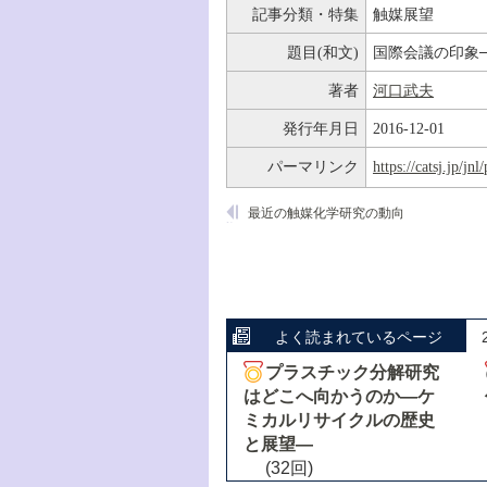
記事分類・特集
触媒展望
題目(和文)
国際会議の印象
著者
河口武夫
発行年月日
2016-12-01
パーマリンク
https://catsj.jp/j
最近の触媒化学研究の動向
よく読まれているページ
プラスチック分解研究
はどこへ向かうのか―ケ
ミカルリサイクルの歴史
と展望―
(32回)