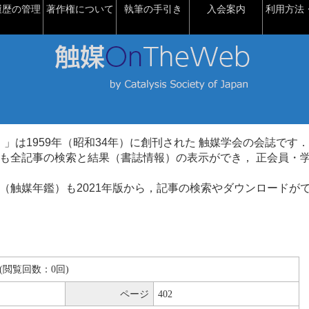
履歴の管理
著作権について
執筆の手引き
入会案内
利用方法・
talysis）」は1959年（昭和34年）に創刊された 触媒学会の会誌です．
も全記事の検索と結果（書誌情報）の表示ができ， 正会員・
（触媒年鑑）も2021年版から，記事の検索やダウンロードが
KB(閲覧回数：0回)
ページ
402