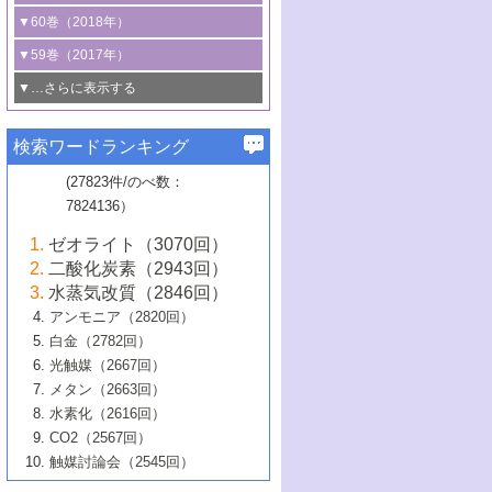
3号 CO
の排出削減および有効活用のた
タリゼーション
2
3号 特殊反応場を利用した触媒的分子変
る非貴金属触媒の研究動向
線を利用した触媒解析技術の最先端
1号 物質移動制御に着目した触媒プロセ
▼60巻（2018年）
4号 格子酸素・格子酸素欠陥を利用した
めの触媒技術
換反応
2号 機能化学品製造に資するクリーンな
ス開発
5号 ゼオライトの合成と応用における研
5号 単原子触媒
触媒反応
1号 固体酸触媒の最新の研究動向
▼59巻（2017年）
触媒的酸化反応
4号 若手による情報発信企画～とびたて
4号 多孔質材料を用いた触媒の新展開
究動向
2号 CO
フリー水素サプライチェーンに
2
6号 参照触媒委員会からのお知らせ
5号 生体触媒によるエネルギー変換反応
2号 二酸化炭素からの有用化学品合成
1号 いたるところに，触媒
▼…さらに表示する
若き触媒の研究者たち～（1）
3号 水処理のための触媒化学
5号 情報学的手法を用いた触媒開発
6号 ヘテロ接合界面
関わる触媒開発動向
B号 第133回触媒討論会（2023年）
6号 窒素とリンの循環のための触媒・機
3号 ナノ粒子・クラスター触媒の最前線
2号 機能性材料の局所構造解析のための
5号 若手による情報発信企画～とびたて
▼58巻（2016年）
4号 光触媒を用いた水分解の最新の研究
6号 カーボンニュートラルに向けた電解
B号 第135回触媒討論会（2025年）
3号 精密高分子合成に関する最近の研究
能性材料
最先端技術
検索ワードランキング
4号 60周年記念企画
若き触媒の研究者たち～（2）
動向
技術
1号 ユニークな構造の高分子を生み出す触
▼57巻（2015年）
動向
B号 第131回触媒討論会（2023年）
3号 無機分離膜材料の開発と触媒反応プ
5号 進化するゼオライト合成技術
6号 石油のノーブル・ユースを志向した
媒技術
(27823件/のべ数：
5号 次世代の触媒プロセスを支えるマイ
B号 第127回触媒討論会（2021年・オン
1号 水素キャリアにかかわる触媒技術の新
4号 バイオマス化成品製造のための触媒
▼56巻（2014年）
ロセスへの適用
触媒技術
7824136）
クロ波
6号 非貴金属系触媒における電気化学的
ライン開催(Zoom)のみ）
2号 リグニンからの化成品製造に向けた触
展開
技術
1号 特殊環境場を利用した材料合成
▼55巻（2013年）
4号 触媒研究における計算科学の利用
酸素還元反応
B号 第129回触媒討論会（2022年・京都
媒技術
6号 メタン転換技術の最新動向
ゼオライト（3070回）
2号 石油精製用触媒の最近の進展
5号 固体触媒による含窒素有機化合物変
2号 光触媒反応機構に関する最新の研究動
1号 高耐久性燃料電池システム用触媒にお
大学：オンライン・対面開催）
▼54巻（2012年）
5号 水素のふるまいを解き明かす最先端
B号 第121回触媒討論会（2018年・東京
3号 触媒研究の最先端～とびたて若き研究
二酸化炭素（2943回）
B号 第125回触媒討論会（2020年・工学
換の最前線
3号 固体酸化物形燃料電池（SOFC）におけ
向
ける新展開
研究
大学）
1号 規則性多孔体の利用技術における最近
▼53巻（2011年）
者たち～（1）
水蒸気改質（2846回）
院大学）
るアノード触媒上での燃料直接改質技術
6号 貴金属使用量低減に向けた自動車排
3号 固体高分子形燃料電池カソード触媒の
2号 リビングラジカル重合の最近の動向
6号 低級アルカンの有効利用のための触
の進歩
アンモニア（2820回）
4号 触媒研究の最先端～とびたて若き研究
1号 金属学から見る合金触媒の新展開
▼52巻（2010年）
ガス浄化触媒の開発
4号 コアシェル構造の制御による触媒機能
開発動向
媒技術
白金（2782回）
3号 天然ガスの化学工業的展開に関する触
2号 第109回触媒討論会
者たち～（2）
2号 第107回触媒討論会
の向上
1号 触媒の劣化対策と長寿命触媒開発
B号 第123回触媒討論会（2019年・大阪
▼51巻（2009年）
4号 人工光合成に向けた近年のアプローチ
光触媒（2667回）
媒技術
B号 第119回触媒討論会（2017年・首都
3号 貴金属低減技術の最新動向
5号 触媒研究の最先端～とびたて若き研究
市立大学）
3号 触媒のその場観察法の進歩（１）
5号 工業触媒およびその周辺技術の最近の
2号 第105回触媒討論会
1号 炭素材料－熱い注目を集める材料－
▼50巻（2008年）
メタン（2663回）
大学東京）
5号 未利用熱エネルギーの有効活用に貢献
4号 貴金属触媒の精密構造制御とその活用
者たち～（3）
4号 貴金属代替技術の最新動向
進歩
水素化（2616回）
4号 触媒のその場観察法の進歩（２）
3号 ナノ構造が拓く新機能
する触媒技術
2号 第103回触媒討論会
1号 触媒化学と学会のこの10年，半世紀，
▼49巻（2007年）
5号 バイオマス化成品製造のための固体触
6号 イオニクス材料と燃料電池・電解合成
5号 光触媒による物質変換反応の新展開
CO2（2567回）
6号 ナノシート
5号 不活性結合の触媒的活性化による有機
そして未来
4号 活性サイトおよびその環境の精密な設
6号 ポリオキソメタレート
3号 環境浄化用光触媒の現状と課題
媒の開発
1号 含フッ素化合物の合成と触媒
▼48巻（2006年）
の最新の研究動向
触媒討論会（2545回）
6号 グラフェン
合成
B号 第115回触媒討論会（2015年・成蹊大
計による触媒の高機能化
2号 第101回触媒討論会
B号 第113回触媒討論会（2014年・ロワジ
4号 水素社会の実現に向けた水素製造・貯
6号 ナノ空間─吸着状態解析から新機能開拓
2号 第99回触媒討論会
B号 第117回触媒討論会（2016年・大阪府
1号 固体酸触媒の最近の進歩
▼47巻（2005年）