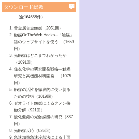
学）
7号 水素を利用する化成品合成の新潮流
6号 新しい固体酸触媒技術
5号 触媒を有効に使うための技術
ールホテル豊橋）
蔵技術の進歩
まで─
3号 メソポーラス物質の新展開
立大学）
3号 実用的ファインケミカル合成プロセス
ダウンロード総数
2号 第97回触媒討論会
1号 最近の触媒担体とその効果
▼46巻（2004年）
7号 ゼオライト合成における最近の進歩
6号 第106回触媒討論会
5号 CO
が関わる触媒・材料
B号 第111回触媒討論会（2013年・関西大
4号 錯体を利用したユニークな表面構造の
を実現する触媒
2
3号 リビング重合触媒の最近の展開
2号 第95回触媒討論会
(全164558件）
1号 部分酸化反応触媒の最前線
▼45巻（2003年）
学）
構築と機能
7号 有機分子触媒による精密有機合成
4号 バイオマス活用のための技術開発
6号 第104回触媒討論会
4号 今後の液体燃料を支える触媒技術
3号 化成品を合成するゼオライト触媒
2号 第93回触媒討論会
1号 なぜこの触媒が良いのか？
▼44巻（2002年）
貴金属合金触媒（2051回）
5号 若手会員による触媒研究の未来展望1：
8号 高機能化ポリオレフィンに向けた重合
5号 こんな物質，あんな物質―新たな触媒
7号 持続可能社会実現のための触媒および
5号 水素製造・貯蔵のための触媒技術の新
4号 水分解用光触媒材料
3号 特殊エネルギー場の触媒反応
触媒OnTheWeb Hacks─「触媒」
企業編
2号 第91回触媒討論会
触媒の最近の進展
1号 高次制御された触媒の化学
▼43巻（2001年）
の可能性―
触媒関連技術
しい展開
誌のウェブサイトを使う─（1659
5号 時間分解分光の進歩と応用
4号 生体内における金属の触媒作用
6号 第102回触媒討論会
3号 最近の自動車排ガス処理技術
2号 第89回触媒討論会
1号 グリーンケミストリーと触媒
▼42巻（2000年）
6号 第100回触媒討論会
8号 未来を拓く金属錯体
回）
6号 第98回触媒討論会
6号 第96回触媒討論会
5号 ファインケミカルズの展開に寄与する
7号 触媒・化学反応における計算化学の進
4号 触媒研究の現状と将来─第90回触媒討論
3号 触媒を利用した電気化学の新展開
2号 第87回触媒討論会特集号
1号 触媒反応工学の明日を拓く
▼41巻（1999年）
7号 『結晶の化学』を活かした触媒研究
光触媒はどこまでわかったか
7号 基礎化学品製造の触媒技術
触媒
歩
会Aから
7号 未来型金属錯体触媒開発への展望
4号 ナノ材料の調製と機能化
（1091回）
3号 生体触媒とバイオプロセス
2号 第85回触媒討論会
8号 イオン液体の応用
1号 孔、穴、あな?-特異な空間とその利用-
▼40巻（1998年）
8号 多機能型リアクター
6号 第94回触媒討論会
8号 若手研究者による触媒研究の未来展望
5号 基礎化学品製造の触媒技術
8号 超臨界流体を用いた化学プロセスの新
住友化学の研究開発戦略―触媒
5号 こんな触媒が欲しい
4号 水素製造・利用の触媒化学
3号 反応ダイナミクス
2号 第83回触媒討論会
1号 創立40周年記念・触媒化学この10年の
▼39巻（1997年）
2：大学・研究所編
展開
研究と高機能材料開発―（1075
7号 サブナノレベルでみた新しい表面現象
6号 第92回触媒討論会
6号 第90回触媒討論会
5号 触媒研究における新しい切り口：コン
進展と21世紀への提言/創立40周年記念・触
4号 超臨界流体の触媒反応への応用
3号 均一系触媒反応最前線
1号 均一系と不均一系触媒反応-その特徴と
回）
▼38巻（1996年）
8号 オレフィン重合触媒の新たな展
7号 基礎化学品製造の触媒技術
ビナトリアルケミストリー
媒学会この10年の歩みとこれから/創立40周
7号 触媒研究と学術雑誌/情報
5号 触媒のおもしろさをどのように伝える
接点
触媒の活性を徹底的に使い切る
4号 実用炭素材料の新展開
1号 触媒の構造と触媒作用/C1化学を中心と
▼37巻（1995年）
年記念・記録は語る
8号 資源の循環と触媒技術
6号 第88回触媒討論会特集号
か
ための技術（1019回）
8号 若い世代からみた触媒化学の現状と未
2号 第79回触媒討論会
5号 研究の方法論を考える
する21世紀への触媒
1号 ファインケミカルズと固体触媒
▼36巻（1994年）
2号 第81回触媒討論会
ゼオライト触媒によるクメン接
来
7号 企業における触媒研究のブレークスル
6号 第86回触媒討論会
3号 最新NO除去触媒の実用化研究
6号 第84回触媒討論会
2号 第77回触媒討論会
2号 第75回触媒討論会
触分解（921回）
1号 電気化学と触媒
▼35巻（1993年）
ー
3号 計算機触媒化学へのさそい
7号 水素化精製触媒の新しい展開
4号 新しい反応場を目指した触媒調製
7号 機能性金属材料と触媒
3号 オリンピックメダル:金・銀・銅はどん
酸化亜鉛の光触媒能の研究（837
3号 希土類を利用した触媒
2号 第73回触媒討論会
8号 この材料を触媒として使ってみません
4号 触媒劣化の制御と予測
1号 工業触媒開発マニュアル―探索から工
▼34巻（1992年）
8号 新しい反応性と機能性を目指した金属
な触媒作用を示すか
回）
5号 反応・分離技術の新しい展開
8号 触媒研究へのNMRの応用と展望
か？
業化まで
4号 触媒とリサイクル
3号 C4化学の展開
5号 最新の実用プロセスと触媒
クラスタ-化学
1号 インパクトを与えたこの研究
▼33巻（1991年）
光触媒反応（826回）
4号 触媒作用における機能の複合化
6号 第80回触媒討論会
2号 第71回触媒討論会
5号 エネルギー変換触媒
4号 《通常号》
6号 第82回触媒討論会
急速加熱急速冷却法による十面
2号 第69回触媒討論会
1号 触媒プロセス開発マニュアル―探索か
▼32巻（1990年）