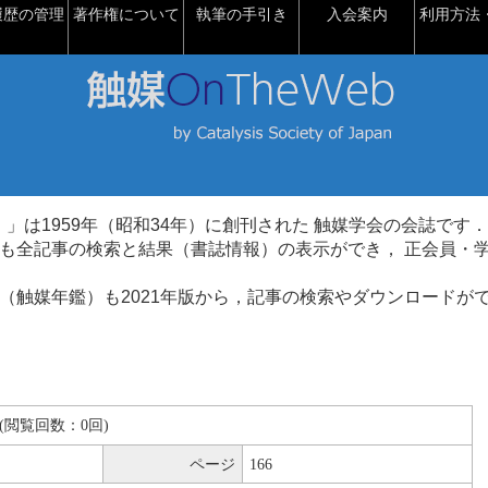
履歴の管理
著作権について
執筆の手引き
入会案内
利用方法・
talysis）」は1959年（昭和34年）に創刊された 触媒学会の会誌です．
も全記事の検索と結果（書誌情報）の表示ができ， 正会員・
（触媒年鑑）も2021年版から，記事の検索やダウンロードが
KB(閲覧回数：0回)
ページ
166