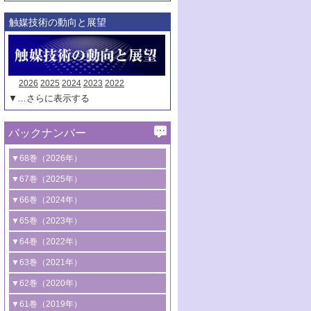
触媒技術の動向と展望
2026
2025
2024
2023
2022
▼…さらに表示する
バックナンバー
▼68巻（2026年）
1号 過酸化水素合成に関する研究動向
▼67巻（2025年）
2号 コンピューター技術により加速する
1号 CO
水素化によるグリーン燃料/グリ
▼66巻（2024年）
2
触媒開発
ーンケミカル製造
1号 低次元ナノ構造を有する触媒材料
▼65巻（2023年）
3号 有機分子変換やCO
資源化のための
2
2号 水素製造のための水分解技術に関す
2号 規制反応場を活用した固体触媒研究
1号 炭素が関わる触媒機能
▼64巻（2022年）
光触媒に関する最近の研究
る最近の研究
の新展開
2号 プラスチックケミカルリサイクルの
1号 合成ガス製造とCOを用いるケミカル
▼63巻（2021年）
B号 第137回触媒討論会（2026年）
3号 オレフィン系樹脂の精密合成に関す
3号 未踏分子変換を目指した酸化触媒プ
ための触媒技術
ズ合成の最新動向
1号 金触媒の新展開
▼62巻（2020年）
る最新技術
ロセスの最前線
3号 非酸化物系金属化合物を基盤とした
2号 化学品合成のための合金触媒開発
2号 ペロブスカイト
1号 触媒設計を拓く欠陥構造のキャラク
▼61巻（2019年）
4号 アルコール類の効率的変換を実現す
4号 シンクロトロン放射光および中性子
触媒材料の開発