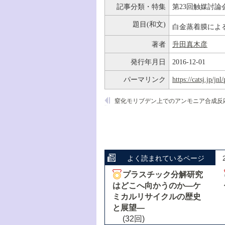
記事分類・特集
第23回触媒討論
題目(和文)
白金蒸着膜によ
著者
升田真木彦
発行年月日
2016-12-01
パーマリンク
https://catsj.jp/j
よく読まれているページ
プラスチック分解研究
はどこへ向かうのか―ケ
ミカルリサイクルの歴史
と展望―
(32回)