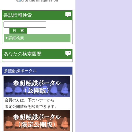
書誌情報検索
▼詳細検索
あなたの検索履歴
必ず含む
参照触媒ポータル
巻・号指定
巻
号
範囲指定
巻
号～
巻
会員の方は、下のバナーから
号
限定公開情報を閲覧できます。
触媒年鑑
年度
記事種別
マーク：
マークあり