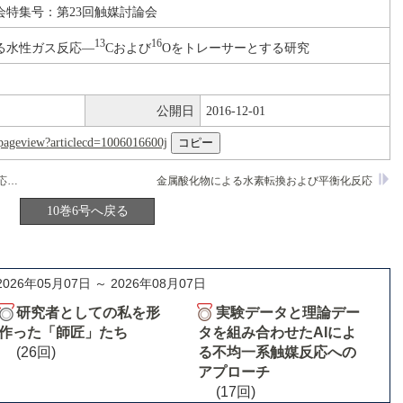
会特集号：第23回触媒討論会
13
16
る水性ガス反応―
Cおよび
Oをトレーサーとする研究
公開日
2016-12-01
nl/pageview?articlecd=1006016600j
窒化モリブデン上でのアンモニア合成反応の機構
金属酸化物による水素転換および平衡化反応
10巻6号へ戻る
2026年05月07日 ～ 2026年08月07日
研究者としての私を形
実験データと理論デー
作った「師匠」たち
タを組み合わせたAIによ
(26回)
る不均一系触媒反応への
アプローチ
(17回)