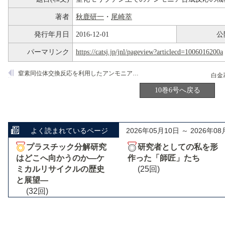
著者
秋鹿研一
・
尾崎萃
発行年月日
2016-12-01
公
パーマリンク
https://catsj.jp/jnl/pageview?articlecd=1006016200a
窒素同位体交換反応を利用したアンモニア合成反応の反応機作
白金
10巻6号へ戻る
よく読まれているページ
2026年05月10日 ～ 2026年08
プラスチック分解研究
研究者としての私を形
はどこへ向かうのか―ケ
作った「師匠」たち
ミカルリサイクルの歴史
(25回)
と展望―
(32回)