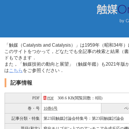
「触媒（Catalysts and Catalysis）」は1959年（昭
このサイトをつかって，どなたでも全記事の検索と結果（書
ドもできます．
また，「触媒技術の動向と展望」（触媒年鑑）も2021年
は
こちら
をご参照ください．
記事情報
PDF
308.6 KB(閲覧回数：8回)
PDF
巻・号
10巻6号
ペ
記事分類・特集
第23回触媒討論会特集号：第23回触媒討論会
題目(和文)
窒化モリブデン上でのアンモニア合成反応の機