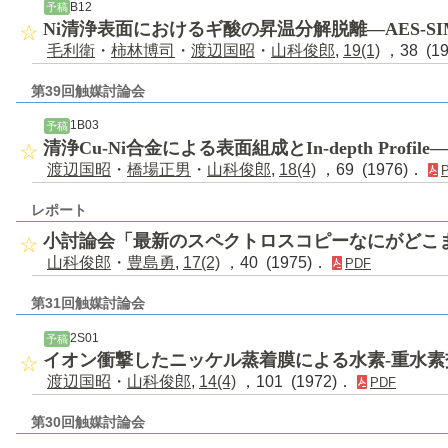
B12
予稿
Ni清浄表面におけるギ酸の昇温分解脱離―AES-SI
毛利衛
・
柿林博司
・
渡辺国昭
・
山科俊郎
,
19(1)
，38 (1
第39回触媒討論会
1B03
予稿
清浄Cu-Ni合金による表面組成とIn-depth Profil
渡辺国昭
・
橋場正男
・
山科俊郎
,
18(4)
，69 (1976)．
レポート
小討論会「最新のスペクトロスコピーなにがどこ
山科俊郎
・
豊島勇
,
17(2)
，40 (1975)．
PDF
第31回触媒討論会
2S01
予稿
イオン衝撃したニッケル蒸着膜による水素-重水素
渡辺国昭
・
山科俊郎
,
14(4)
，101 (1972)．
PDF
第30回触媒討論会