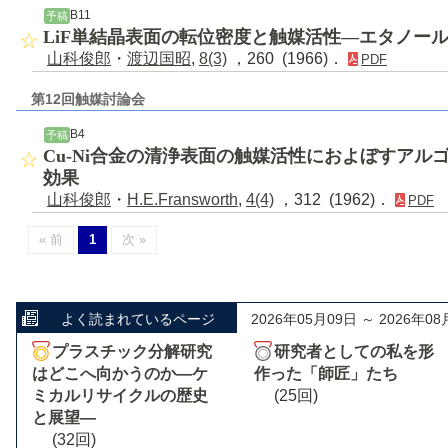
B11
予稿
LiF単結晶表面の転位密度と触媒活性―エタノー
山科俊郎
・
渡辺国昭
,
8(3)
，260 (1966)．
PDF
第12回触媒討論会
B4
予稿
Cu-Ni合金の清浄表面の触媒活性におよぼすアル
効果
山科俊郎
・
H.E.Fransworth
,
4(4)
，312 (1962)．
PDF
« 前
1
次 »
よく読まれているページ
2026年05月09日 ～ 2026年08
プラスチック分解研究
研究者としての私を形
はどこへ向かうのか―ケ
作った「師匠」たち
ミカルリサイクルの歴史
(25回)
と展望―
(32回)