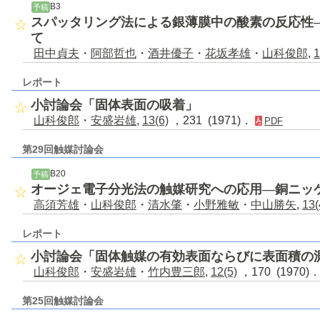
B3
予稿
スパッタリング法による銀薄膜中の酸素の反応性
て
田中貞夫
・
阿部哲也
・
酒井優子
・
花坂孝雄
・
山科俊郎
,
1
レポート
小討論会「固体表面の吸着」
山科俊郎
・
安盛岩雄
,
13(6)
，231 (1971)．
PDF
第29回触媒討論会
B20
予稿
オージェ電子分光法の触媒研究への応用―銅ニッ
高須芳雄
・
山科俊郎
・
清水肇
・
小野雅敏
・
中山勝矢
,
13(
レポート
小討論会「固体触媒の有効表面ならびに表面積の
山科俊郎
・
安盛岩雄
・
竹内豊三郎
,
12(5)
，170 (1970)
第25回触媒討論会