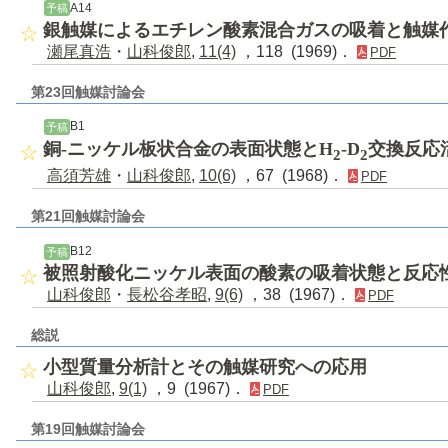
A14
予稿
銀触媒によるエチレン酸素混合ガスの吸着と触媒
瀬尾真浩
・
山科俊郎
,
11(4)
，118 (1969)．
PDF
第23回触媒討論会
B1
予稿
銅-ニッケル板状合金の表面状態とH
-D
交換反応
2
2
高須芳雄
・
山科俊郎
,
10(6)
，67 (1968)．
PDF
第21回触媒討論会
B12
予稿
被照射酸化ニッケル表面の酸素の吸着状態と反応
山科俊郎
・
長松谷孝昭
,
9(6)
，38 (1967)．
PDF
総説
小型質量分析計とその触媒研究への応用
山科俊郎
,
9(1)
，9 (1967)．
PDF
第19回触媒討論会