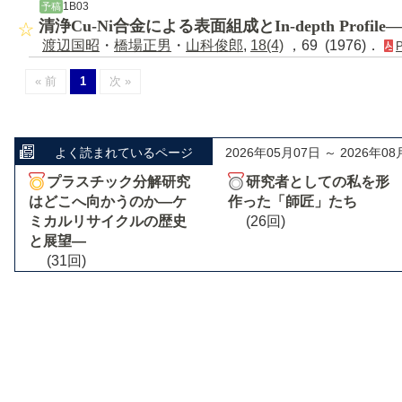
1B03
予稿
清浄Cu-Ni合金による表面組成とIn-depth Profil
渡辺国昭
・
橋場正男
・
山科俊郎
,
18(4)
，69 (1976)．
« 前
1
次 »
よく読まれているページ
2026年05月07日 ～ 2026年08
プラスチック分解研究
研究者としての私を形
はどこへ向かうのか―ケ
作った「師匠」たち
ミカルリサイクルの歴史
(26回)
と展望―
(31回)