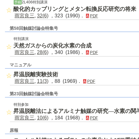
2L406特別講演
予稿
酸化的カップリングとメタン転換反応研究の将来
雨宮良三
,
32(6)
，323 (1990)．
PDF
第58回触媒討論会特集号
特別講演
天然ガスからの炭化水素の合成
雨宮良三
,
28(6)
，340 (1986)．
PDF
マニュアル
昇温脱離実験技術
雨宮良三
,
11(3)
，88 (1969)．
PDF
第23回触媒討論会特集号
特別参加
昇温脱離法によるアルミナ触媒の研究―水素の関
雨宮良三
,
10(6)
，184 (1968)．
PDF
原報