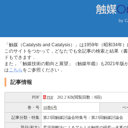
「触媒（Catalysts and Catalysis）」は1959年（昭
このサイトをつかって，どなたでも全記事の検索と結果（書
ドもできます．
また，「触媒技術の動向と展望」（触媒年鑑）も2021年
は
こちら
をご参照ください．
記事情報
PDF
202.2 KB(閲覧回数：8回)
PDF
巻・号
10巻6号
ペ
記事分類・特集
第23回触媒討論会特集号：第23回触媒討論会
題目(和文)
昇温脱離法によるアルミナ触媒の研究―水素の