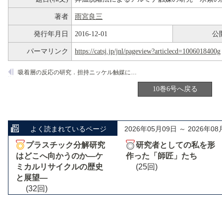
著者
雨宮良三
発行年月日
2016-12-01
公
パーマリンク
https://catsj.jp/jnl/pageview?articlecd=1006018400g
吸着層の反応の研究．担持ニッケル触媒によるアセトンの水素化および水素化分解
10巻6号へ戻る
よく読まれているページ
2026年05月09日 ～ 2026年08
プラスチック分解研究
研究者としての私を形
はどこへ向かうのか―ケ
作った「師匠」たち
ミカルリサイクルの歴史
(25回)
と展望―
(32回)