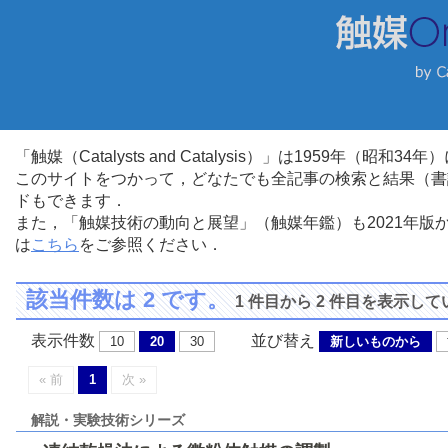
「触媒（Catalysts and Catalysis）」は1959年（昭
このサイトをつかって，どなたでも全記事の検索と結果（書
ドもできます．
また，「触媒技術の動向と展望」（触媒年鑑）も2021年
は
こちら
をご参照ください．
該当件数は 2 です。
1 件目から 2 件目を表示し
表示件数
並び替え
10
20
30
新しいものから
« 前
1
次 »
解説・実験技術シリーズ