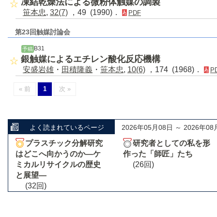
凍結乾燥法による微粉体触媒の調製
笹本忠
,
32(7)
，49 (1990)．
PDF
第23回触媒討論会
B31
予稿
銀触媒によるエチレン酸化反応機構
安盛岩雄
・
田積隆義
・
笹本忠
,
10(6)
，174 (1968)．
P
« 前
1
次 »
よく読まれているページ
2026年05月08日 ～ 2026年08
プラスチック分解研究
研究者としての私を形
はどこへ向かうのか―ケ
作った「師匠」たち
ミカルリサイクルの歴史
(26回)
と展望―
(32回)